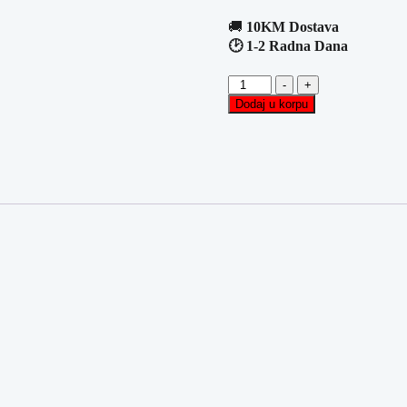
🚚
10KM Dostava
🕑 1-2 Radna Dana
Metalna
-
+
-
Dodaj u korpu
Konop
Visilica
/
Luster
WODAN
90x81cm
količina