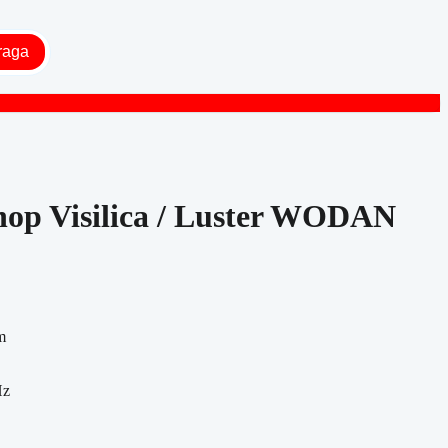
raga
nop Visilica / Luster WODAN
m
Hz