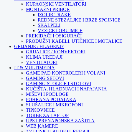
KUPAONSKI VENTILATORI
MONTAŽNI PRIBOR
IZOLIR TRAKE
REDNE STEZALJKE I BRZE SPOJNICE
SKALPELI
VEZICE I OBUJMICE
PREKIDAČI I OSIGURAČI
PRODUŽNI KABELI, UTIČNICE I MOTALICE
GRIJANJE / HLAĐENJE
GRIJALICE / KONVEKTORI
KLIMA UREĐAJI
VENTILATORI
IT & MULTIMEDIA
GAME PAD KONTROLERI I VOLANI
GAMING SETOVI
GAMING STOLICE I STOLOVI
KUĆIŠTA, HLADNJACI I NAPAJANJA
MIŠEVI I PODLOGE
POHRANA PODATAKA
SLUŠALICE I MIKROFONI
TIPKOVNICE
TORBE ZA LAPTOP
UPS I PRENAPONSKA ZAŠTITA
WEB KAMERE
ZVUČNICI I AUDIO UREĐAJI