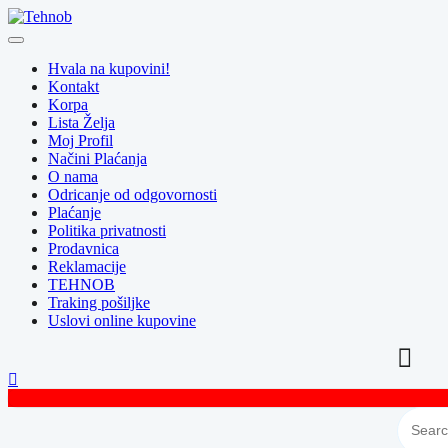
Skip
to
content
Hvala na kupovini!
Kontakt
Korpa
Lista Želja
Moj Profil
Načini Plaćanja
O nama
Odricanje od odgovornosti
Plaćanje
Politika privatnosti
Prodavnica
Reklamacije
TEHNOB
Traking pošiljke
Uslovi online kupovine