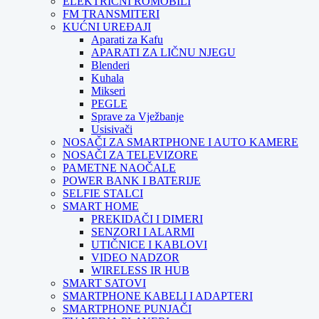
ELEKTRIČNI ROMOBILI
FM TRANSMITERI
KUĆNI UREĐAJI
Aparati za Kafu
APARATI ZA LIČNU NJEGU
Blenderi
Kuhala
Mikseri
PEGLE
Sprave za Vježbanje
Usisivači
NOSAČI ZA SMARTPHONE I AUTO KAMERE
NOSAČI ZA TELEVIZORE
PAMETNE NAOČALE
POWER BANK I BATERIJE
SELFIE STALCI
SMART HOME
PREKIDAČI I DIMERI
SENZORI I ALARMI
UTIČNICE I KABLOVI
VIDEO NADZOR
WIRELESS IR HUB
SMART SATOVI
SMARTPHONE KABELI I ADAPTERI
SMARTPHONE PUNJAČI