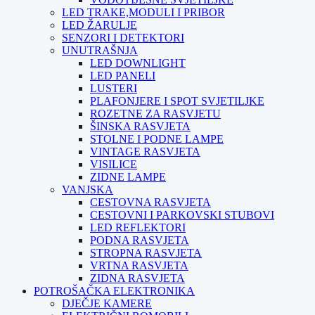
LED TRAKE,MODULI I PRIBOR
LED ŽARULJE
SENZORI I DETEKTORI
UNUTRAŠNJA
LED DOWNLIGHT
LED PANELI
LUSTERI
PLAFONJERE I SPOT SVJETILJKE
ROZETNE ZA RASVJETU
ŠINSKA RASVJETA
STOLNE I PODNE LAMPE
VINTAGE RASVJETA
VISILICE
ZIDNE LAMPE
VANJSKA
CESTOVNA RASVJETA
CESTOVNI I PARKOVSKI STUBOVI
LED REFLEKTORI
PODNA RASVJETA
STROPNA RASVJETA
VRTNA RASVJETA
ZIDNA RASVJETA
POTROŠAČKA ELEKTRONIKA
DJEČJE KAMERE