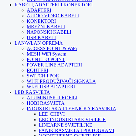
KABELI, ADAPTERI I KONEKTORI
ADAPTERI
AUDIO VIDEO KABELI
KONEKTORI
MREŽNI KABELI
NAPONSKI KABELI
USB KABELI
LAN/WLAN OPREMA
ACCESS POINT & WiFi
MESH WiFi System
POINT TO POINT
POWER LINE ADAPTERI
ROUTERI
SWITCH I POE
WI-FI PRODUŽIVAČI SIGNALA
WI-FI USB ADAPTERI
LED RASVJETA
ALUMINIJSKI PROFILI
HOBI RASVJETA
INDUSTRIJSKA I TEHNIČKA RASVJETA
LED CIJEVI
LED INDUSTRIJSKE VISILICE
LINEARNE SVJETILJKE
PANIK RASVJETA I PIKTOGRAMI
VODOTIJESNE SVJETILJKE