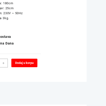
na: 180cm
jer: 25cm
n: 230V ~ 50Hz
a 3kg.
ostava
dna Dana
na
Alternative:
+
Dodaj u korpu
a
a
OR
80cm
na