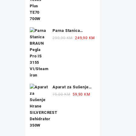
Parna Stanica
BRAUN Pegla IS
Original
Current
299,90
KM
249,90
KM
1012 2400W
price
price
was:
is:
299,90 KM.
249,90 KM.
Aparat za Sušenje
Hrane
Original
Current
75,00
KM
59,90
KM
SILVERCREST
price
price
Dehidrator 350W
was:
is:
75,00 KM.
59,90 KM.