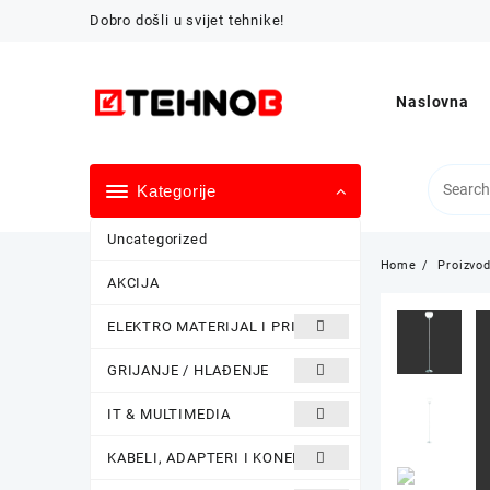
Skip
Dobro došli u svijet tehnike!
to
content
Naslovna
Kategorije
Uncategorized
Home
Proizvod
AKCIJA
ELEKTRO MATERIJAL I PRIBOR
GRIJANJE / HLAĐENJE
IT & MULTIMEDIA
KABELI, ADAPTERI I KONEKTORI