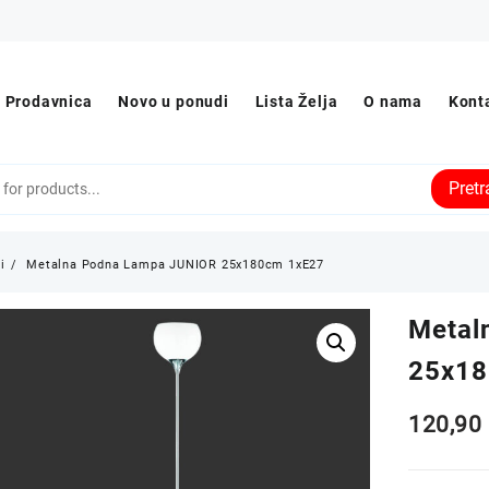
Prodavnica
Novo u ponudi
Lista Želja
O nama
Kont
Pret
i
Metalna Podna Lampa JUNIOR 25x180cm 1xE27
Metal
25x18
120,9