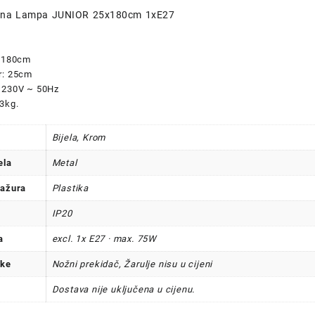
dna Lampa JUNIOR 25x180cm 1xE27
: 180cm
r: 25cm
 230V ~ 50Hz
3kg.
Bijela, Krom
ela
Metal
bažura
Plastika
IP20
a
excl. 1x E27 · max. 75W
ike
Nožni prekidač, Žarulje nisu u cijeni
Dostava nije uključena u cijenu.