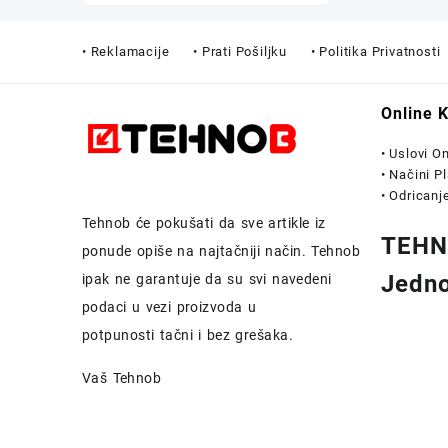
• Reklamacije
• Prati Pošiljku
• Politika Privatnosti
Online 
• Uslovi O
• Načini P
• Odricanj
Tehnob
će pokušati da sve artikle iz
TEHNO
ponude opiše na najtačniji način.
Tehnob
Jedno
ipak ne garantuje da su svi navedeni
podaci u vezi proizvoda u
potpunosti
tačni i bez grešaka.
Vaš Tehnob