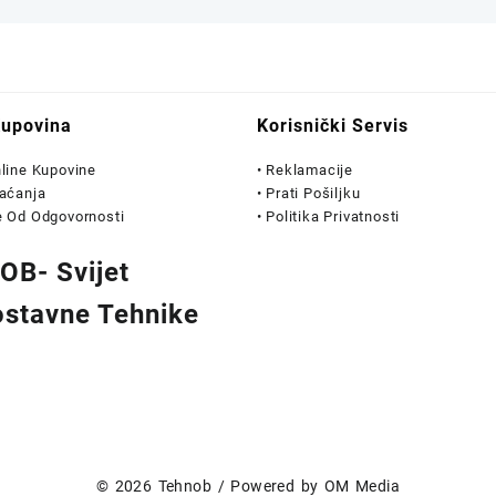
Kupovina
Korisnički Servis
nline Kupovine
• Reklamacije
laćanja
• Prati Pošiljku
e Od Odgovornosti
• Politika Privatnosti
B- Svijet
stavne Tehnike
© 2026
Tehnob
/ Powered by
OM Media