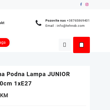
Pozovite nas
+38765869401
akt
Email :
info@tehnob.com
raga
na Podna Lampa JUNIOR
0cm 1xE27
0
KM