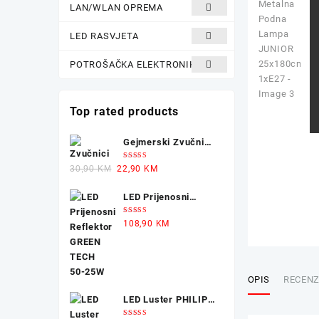
LAN/WLAN OPREMA
LED RASVJETA
POTROŠAČKA ELEKTRONIKA
Top rated products
Gejmerski Zvučnici
sa Osvjetljenjem X-
Ocjenjeno
Original
Current
30,90
KM
22,90
KM
TRIKE
5.00
od 5
price
price
LED Prijenosni
was:
is:
Reflektor GREEN
30,90 KM.
22,90 KM.
Ocjenjeno
108,90
KM
TECH 50-25W
5.00
od 5
OPIS
RECENZI
LED Luster PHILIPS
8W 4000K