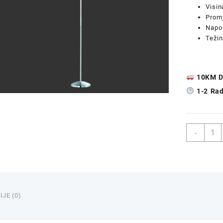
Visi
Prom
Napo
Težin
10KM D
1-2 Ra
Metal
-
Podn
Lamp
JUNI
25x1
1xE27
količi
JE (0)