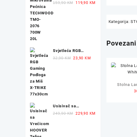
TECHWOOD TMO-
Original
Current
159,90
KM
119,90
KM
2076 700W 20L
price
price
was:
is:
159,90 KM.
119,90 KM.
Kategorija:
ST
Povezani
Svjetleća RGB
Gaming Podloga za
Original
Current
32,90
KM
23,90
KM
Miš X-TRIKE
price
price
77x30cm
was:
is:
32,90 KM.
23,90 KM.
Stolna L
3
Whit
Usisivač sa
Vrećicom HOOVER
Original
Current
249,90
KM
229,90
KM
Telios Plus TE70
price
price
700W
was:
is:
249,90 KM.
229,90 KM.