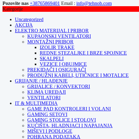
Pozovite nas
+38765869401
Email :
info@tehnob.com
Kategorije
Uncategorized
AKCIJA
ELEKTRO MATERIJAL I PRIBOR
KUPAONSKI VENTILATORI
MONTAŽNI PRIBOR
IZOLIR TRAKE
REDNE STEZALJKE I BRZE SPOJNICE
SKALPELI
VEZICE I OBUJMICE
PREKIDAČI I OSIGURAČI
PRODUŽNI KABELI, UTIČNICE I MOTALICE
GRIJANJE / HLAĐENJE
GRIJALICE / KONVEKTORI
KLIMA UREĐAJI
VENTILATORI
IT & MULTIMEDIA
GAME PAD KONTROLERI I VOLANI
GAMING SETOVI
GAMING STOLICE I STOLOVI
KUĆIŠTA, HLADNJACI I NAPAJANJA
MIŠEVI I PODLOGE
POHRANA PODATAKA