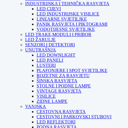
INDUSTRIJSKA I TEHNIČKA RASVJETA
LED CIJEVI
LED INDUSTRIJSKE VISILICE
LINEARNE SVJETILJKE
PANIK RASVJETA I PIKTOGRAMI
VODOTIJESNE SVJETILJKE
LED TRAKE,MODULI I PRIBOR
LED ŽARULJE
SENZORI I DETEKTORI
UNUTRAŠNJA
LED DOWNLIGHT
LED PANELI
LUSTERI
PLAFONJERE I SPOT SVJETILJKE
ROZETNE ZA RASVJETU
ŠINSKA RASVJETA
STOLNE I PODNE LAMPE
VINTAGE RASVJETA
VISILICE
ZIDNE LAMPE
VANJSKA
CESTOVNA RASVJETA
CESTOVNI I PARKOVSKI STUBOVI
LED REFLEKTORI
PODNA RASVJETA