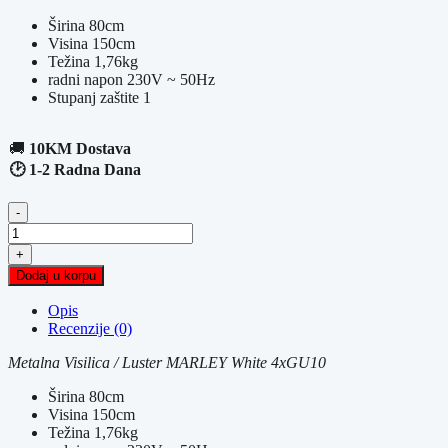
Širina 80cm
Visina 150cm
Težina 1,76kg
radni napon 230V ~ 50Hz
Stupanj zaštite 1
🚚
10KM Dostava
🕑 1-2 Radna Dana
-
Metalna
Visilica
+
/
Dodaj u korpu
Luster
MARLEY
Opis
White
Recenzije (0)
4xGU10
količina
Metalna Visilica / Luster MARLEY White 4xGU10
Širina 80cm
Visina 150cm
Težina 1,76kg