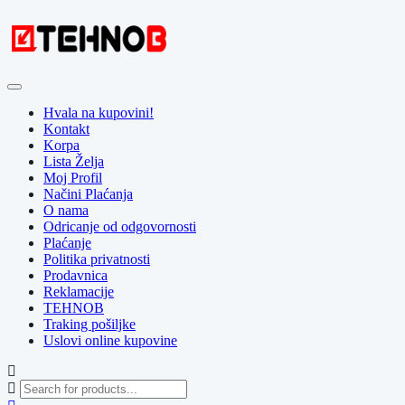
Skip
to
content
Hvala na kupovini!
Kontakt
Korpa
Lista Želja
Moj Profil
Načini Plaćanja
O nama
Odricanje od odgovornosti
Plaćanje
Politika privatnosti
Prodavnica
Reklamacije
TEHNOB
Traking pošiljke
Uslovi online kupovine