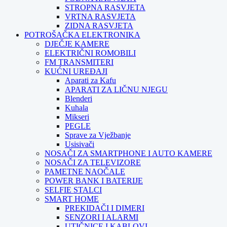
STROPNA RASVJETA
VRTNA RASVJETA
ZIDNA RASVJETA
POTROŠAČKA ELEKTRONIKA
DJEČJE KAMERE
ELEKTRIČNI ROMOBILI
FM TRANSMITERI
KUĆNI UREĐAJI
Aparati za Kafu
APARATI ZA LIČNU NJEGU
Blenderi
Kuhala
Mikseri
PEGLE
Sprave za Vježbanje
Usisivači
NOSAČI ZA SMARTPHONE I AUTO KAMERE
NOSAČI ZA TELEVIZORE
PAMETNE NAOČALE
POWER BANK I BATERIJE
SELFIE STALCI
SMART HOME
PREKIDAČI I DIMERI
SENZORI I ALARMI
UTIČNICE I KABLOVI