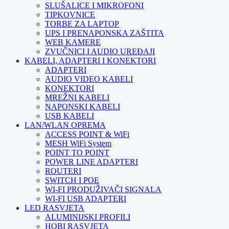
SLUŠALICE I MIKROFONI
TIPKOVNICE
TORBE ZA LAPTOP
UPS I PRENAPONSKA ZAŠTITA
WEB KAMERE
ZVUČNICI I AUDIO UREĐAJI
KABELI, ADAPTERI I KONEKTORI
ADAPTERI
AUDIO VIDEO KABELI
KONEKTORI
MREŽNI KABELI
NAPONSKI KABELI
USB KABELI
LAN/WLAN OPREMA
ACCESS POINT & WiFi
MESH WiFi System
POINT TO POINT
POWER LINE ADAPTERI
ROUTERI
SWITCH I POE
WI-FI PRODUŽIVAČI SIGNALA
WI-FI USB ADAPTERI
LED RASVJETA
ALUMINIJSKI PROFILI
HOBI RASVJETA