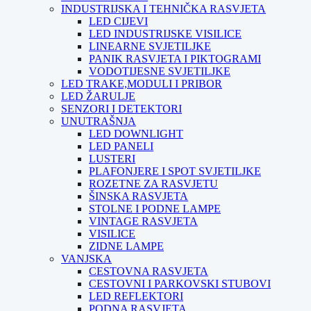
INDUSTRIJSKA I TEHNIČKA RASVJETA
LED CIJEVI
LED INDUSTRIJSKE VISILICE
LINEARNE SVJETILJKE
PANIK RASVJETA I PIKTOGRAMI
VODOTIJESNE SVJETILJKE
LED TRAKE,MODULI I PRIBOR
LED ŽARULJE
SENZORI I DETEKTORI
UNUTRAŠNJA
LED DOWNLIGHT
LED PANELI
LUSTERI
PLAFONJERE I SPOT SVJETILJKE
ROZETNE ZA RASVJETU
ŠINSKA RASVJETA
STOLNE I PODNE LAMPE
VINTAGE RASVJETA
VISILICE
ZIDNE LAMPE
VANJSKA
CESTOVNA RASVJETA
CESTOVNI I PARKOVSKI STUBOVI
LED REFLEKTORI
PODNA RASVJETA