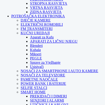
STROPNA RASVJETA
VRTNA RASVJETA
ZIDNA RASVJETA
POTROŠAČKA ELEKTRONIKA
DJEČJE KAMERE
ELEKTRIČNI ROMOBILI
FM TRANSMITERI
KUĆNI UREĐAJI
Aparati za Kafu
APARATI ZA LIČNU NJEGU
Blenderi
Kuhala
Mikseri
PEGLE
Sprave za Vježbanje
Usisivači
NOSAČI ZA SMARTPHONE I AUTO KAMERE
NOSAČI ZA TELEVIZORE
PAMETNE NAOČALE
POWER BANK I BATERIJE
SELFIE STALCI
SMART HOME
PREKIDAČI I DIMERI
SENZORI I ALARMI
UTIČNICE I KABLOVI