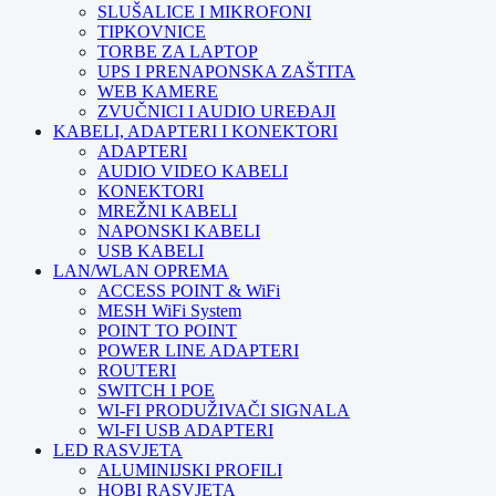
SLUŠALICE I MIKROFONI
TIPKOVNICE
TORBE ZA LAPTOP
UPS I PRENAPONSKA ZAŠTITA
WEB KAMERE
ZVUČNICI I AUDIO UREĐAJI
KABELI, ADAPTERI I KONEKTORI
ADAPTERI
AUDIO VIDEO KABELI
KONEKTORI
MREŽNI KABELI
NAPONSKI KABELI
USB KABELI
LAN/WLAN OPREMA
ACCESS POINT & WiFi
MESH WiFi System
POINT TO POINT
POWER LINE ADAPTERI
ROUTERI
SWITCH I POE
WI-FI PRODUŽIVAČI SIGNALA
WI-FI USB ADAPTERI
LED RASVJETA
ALUMINIJSKI PROFILI
HOBI RASVJETA