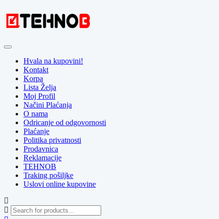
Skip
to
content
Hvala na kupovini!
Kontakt
Korpa
Lista Želja
Moj Profil
Načini Plaćanja
O nama
Odricanje od odgovornosti
Plaćanje
Politika privatnosti
Prodavnica
Reklamacije
TEHNOB
Traking pošiljke
Uslovi online kupovine