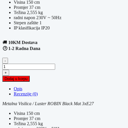
Visina 150 cm
Promjer 37 cm
Težina 2,555 kg
radni napon 230V ~ 50Hz
Stepen zaštite 1
IP klasifikacija IP20
🚚
10KM Dostava
🕑 1-2 Radna Dana
-
Metalna
Visilica
+
/
Dodaj u korpu
Luster
ROBIN
Opis
Black
Recenzije (0)
Mat
3xE27
Metalna Visilica / Luster ROBIN Black Mat 3xE27
količina
Visina 150 cm
Promjer 37 cm
Težina 2,555 kg