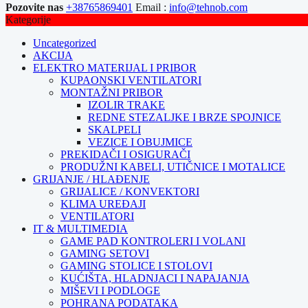
Pozovite nas
+38765869401
Email :
info@tehnob.com
Kategorije
Uncategorized
AKCIJA
ELEKTRO MATERIJAL I PRIBOR
KUPAONSKI VENTILATORI
MONTAŽNI PRIBOR
IZOLIR TRAKE
REDNE STEZALJKE I BRZE SPOJNICE
SKALPELI
VEZICE I OBUJMICE
PREKIDAČI I OSIGURAČI
PRODUŽNI KABELI, UTIČNICE I MOTALICE
GRIJANJE / HLAĐENJE
GRIJALICE / KONVEKTORI
KLIMA UREĐAJI
VENTILATORI
IT & MULTIMEDIA
GAME PAD KONTROLERI I VOLANI
GAMING SETOVI
GAMING STOLICE I STOLOVI
KUĆIŠTA, HLADNJACI I NAPAJANJA
MIŠEVI I PODLOGE
POHRANA PODATAKA