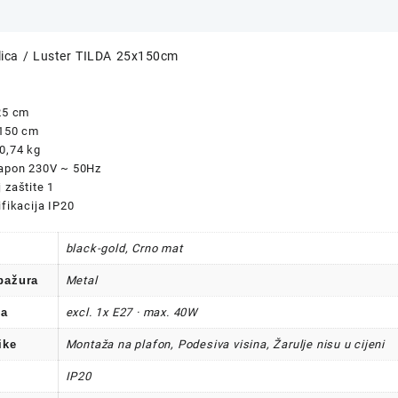
ilica / Luster TILDA 25x150cm
25 cm
 150 cm
0,74 kg
napon 230V ~ 50Hz
 zaštite 1
ifikacija IP20
black-gold, Crno mat
abažura
Metal
la
excl. 1x E27 · max. 40W
ike
Montaža na plafon, Podesiva visina, Žarulje nisu u cijeni
IP20