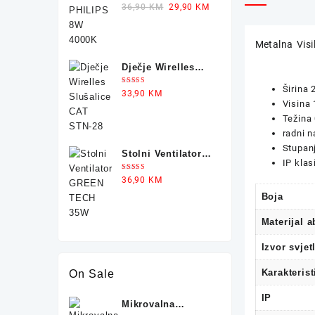
Ocjenjeno
Original
Current
36,90
KM
29,90
KM
5.00
od 5
price
price
was:
is:
Metalna Vis
36,90 KM.
29,90 KM.
Dječje Wirelles
Slušalice CAT
Širina 
Ocjenjeno
33,90
KM
STN-28
5.00
od 5
Visina
Težina 
radni 
Stupanj
Stolni Ventilator
IP klas
GREEN TECH 35W
Ocjenjeno
36,90
KM
5.00
od 5
Boja
Materijal 
Izvor svjet
Karakterist
On Sale
IP
Mikrovalna