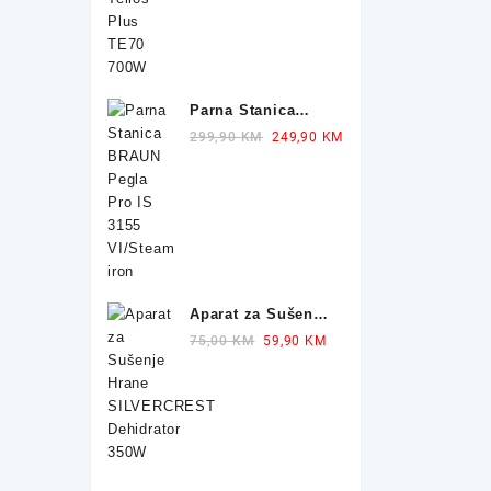
Parna Stanica
BRAUN Pegla IS
Original
Current
299,90
KM
249,90
KM
1012 2400W
price
price
was:
is:
299,90 KM.
249,90 KM.
Aparat za Sušenje
Hrane
Original
Current
75,00
KM
59,90
KM
SILVERCREST
price
price
Dehidrator 350W
was:
is:
75,00 KM.
59,90 KM.