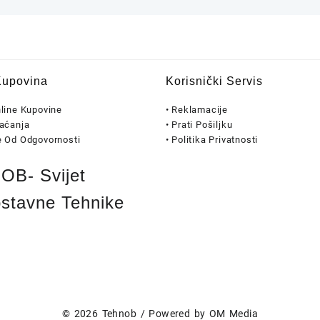
Kupovina
Korisnički Servis
nline Kupovine
• Reklamacije
laćanja
• Prati Pošiljku
e Od Odgovornosti
• Politika Privatnosti
B- Svijet
stavne Tehnike
© 2026
Tehnob
/ Powered by
OM Media