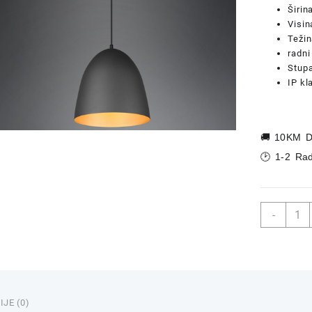
Širin
Visi
Težin
radn
Stupa
IP kl
🚚
10KM D
🕑 1-2 Ra
Metal
-
Visili
/
Luste
TILD
25x1
količi
JE (0)