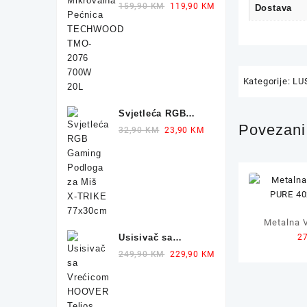
Pećnica
Original
Current
159,90
KM
119,90
KM
Dostava
TECHWOOD TMO-
price
price
2076 700W 20L
was:
is:
159,90 KM.
119,90 KM.
Kategorije:
LU
Svjetleća RGB
Povezani 
Gaming Podloga
Original
Current
32,90
KM
23,90
KM
za Miš X-TRIKE
price
price
77x30cm
was:
is:
32,90 KM.
23,90 KM.
Metalna V
Usisivač sa
2
PURE 40
Vrećicom HOOVER
Original
Current
249,90
KM
229,90
KM
Telios Plus TE70
price
price
700W
was:
is:
249,90 KM.
229,90 KM.