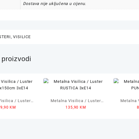
Dostava nije uključena u cijenu.
STERI
,
VISILICE
proizvodi
isilica / Luster
Metalna Visilica / Luster
Metalna V
79,90
KM
135,90
KM
x150cm 3xE14
RUSTICA 3xE14
PUNC