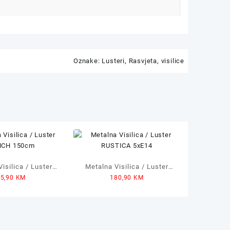
Oznake:
Lusteri
,
Rasvjeta
,
visilice
isilica / Luster
Metalna Visilica / Luster
85,90
KM
180,90
KM
H 18x150cm
RUSTICA 5xE14