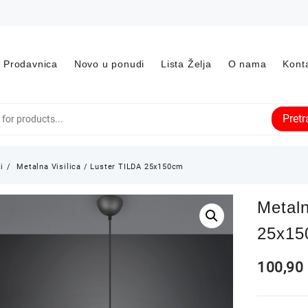
Prodavnica
Novo u ponudi
Lista Želja
O nama
Kont
Pret
i
Metalna Visilica / Luster TILDA 25x150cm
Metaln
25x15
100,9