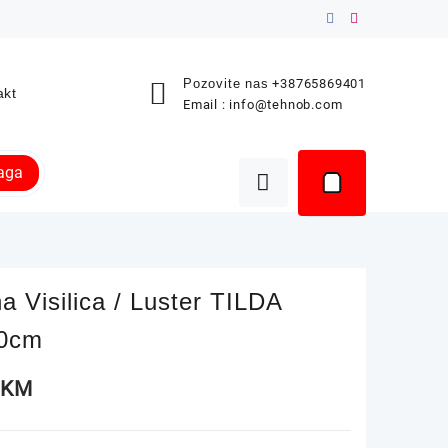
Pozovite nas
+38765869401
akt
Email :
info@tehnob.com
raga
a Visilica / Luster TILDA
0cm
0
KM