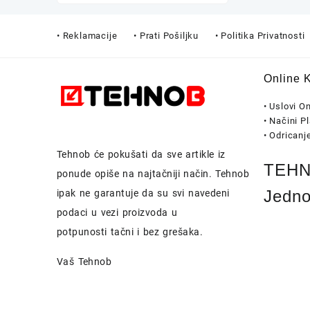
• Reklamacije
• Prati Pošiljku
• Politika Privatnosti
Online 
• Uslovi O
• Načini P
• Odricanj
Tehnob
će pokušati da sve artikle iz
TEHNO
ponude opiše na najtačniji način.
Tehnob
Jedno
ipak ne garantuje da su svi navedeni
podaci u vezi proizvoda u
potpunosti
tačni i bez grešaka.
Vaš Tehnob