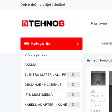
Skip
Dobro došli u svijet tehnike!
to
content
Naslovna
Kategorije
Uncategorized
Home
Proizvod
AKCIJA
ELEKTRO MATERIJAL I PRIBOR
GRIJANJE / HLAĐENJE
IT & MULTIMEDIA
KABELI, ADAPTERI I KONEKTORI