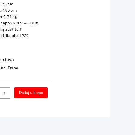
a 25 cm
na 150 cm
a 0,74 kg
i napon 230V ~ 50Hz
nj zaštite 1
asifikacija IP20
ostava
dna Dana
na
Alternative:
+
Dodaj u korpu
ca
r
A
50cm
na