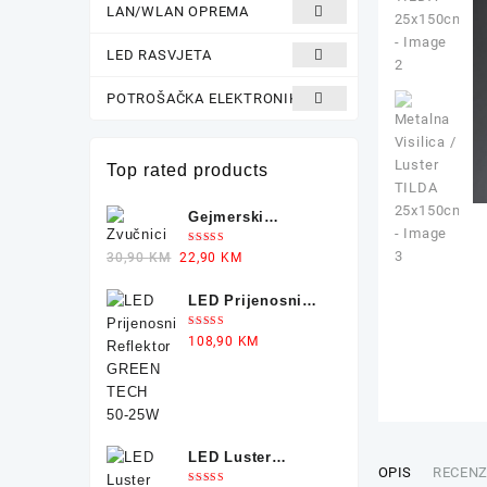
LAN/WLAN OPREMA
LED RASVJETA
POTROŠAČKA ELEKTRONIKA
Top rated products
Gejmerski
Zvučnici sa
Ocjenjeno
Original
Current
30,90
KM
22,90
KM
Osvjetljenjem X-
5.00
od 5
price
price
TRIKE
LED Prijenosni
was:
is:
Reflektor GREEN
30,90 KM.
22,90 KM.
Ocjenjeno
108,90
KM
TECH 50-25W
5.00
od 5
LED Luster
OPIS
RECENZI
PHILIPS 8W 4000K