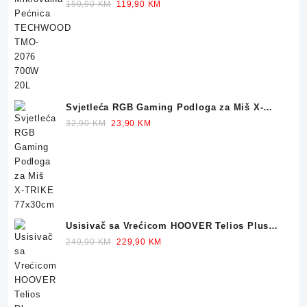
700W 20L
Original
Current
159,90
KM
119,90
KM
price
price
was:
is:
159,90 KM.
119,90 KM.
Svjetleća RGB Gaming Podloga za Miš X-
TRIKE 77x30cm
Original
Current
32,90
KM
23,90
KM
price
price
was:
is:
32,90 KM.
23,90 KM.
Usisivač sa Vrećicom HOOVER Telios Plus
TE70 700W
Original
Current
249,90
KM
229,90
KM
price
price
was:
is:
249,90 KM.
229,90 KM.