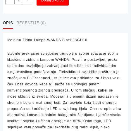
Dodaj u korpu
Zidna
Lampa
WANDA
Black
OPIS
RECENZIJE (0)
1xGU10
količina
Metalna Zidna Lampa WANDA Black 1xGU10
Stvorite prekrasne svjetlosne trenutke u svojoj spavaćoj sobi s
klasičnom zidnom lampom WANDA.
Pravilno postavljen, pruža
optimalno osvjetljenje zahvaljujući fleksibilnim i individualnim
mogućnostima podešavanja.
Fleksibilnost svjetiljke proširena je
značajkom FLEXconnect, jer je izravno prikladna za fiksnu vezu
čak i bez dovoda kabela i može se upravljati putem
konvencionalnog zidnog prekidača.
U tom slučaju, kabel se
može ukloniti iz svjetla.
Moderan i plemenit dizajn naglašen je
shemom boja u mat crnoj boji.
Za rasvjetu koja štedi energiju
preporuča se korištenje LED rasvjetnog tijela.
One su optimalna
alternativa konvencionalnim halogenim žaruljama i jamče visoku
kvalitetu svjetla i uštedu energije do 80%.
Osim toga, LED
svjetiljke vam pomažu da iskoristite dug radni vijek, nisko