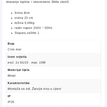
stvaranje topline i istovremeno štitite okoliš.
širina
8
cm
visina
23
cm
težina 0,48kg
radni napon 230V ~ 50Hz
Stupanj zaštite 1
Boja
Crno mat
Izvor svjetla
excl. 1x GU10 · max. 10W
Materijal tijela
Metal
Karakteristike
Montaža na zid, Žarulje nisu u cijeni
IP
IP20