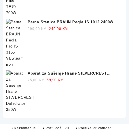
Parna Stanica BRAUN Pegla IS 1012 2400W
Original
Current
299,90
KM
249,90
KM
price
price
was:
is:
299,90 KM.
249,90 KM.
Aparat za Sušenje Hrane SILVERCREST
Dehidrator 350W
Original
Current
75,00
KM
59,90
KM
price
price
was:
is:
75,00 KM.
59,90 KM.
• Reklamacije
• Prati Pošiljku
• Politika Privatnosti