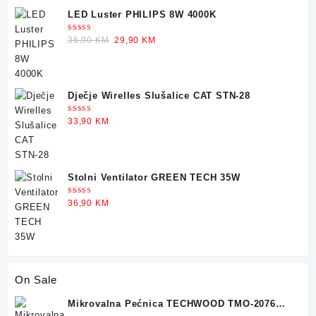
LED Luster PHILIPS 8W 4000K
Ocjenjeno
Original
Current
36,90
KM
29,90
KM
5.00
od 5
price
price
was:
is:
36,90 KM.
29,90 KM.
Dječje Wirelles Slušalice CAT STN-28
Ocjenjeno
33,90
KM
5.00
od 5
Stolni Ventilator GREEN TECH 35W
Ocjenjeno
36,90
KM
5.00
od 5
On Sale
Mikrovalna Pećnica TECHWOOD TMO-2076