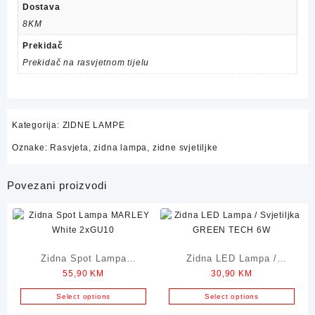
Dostava
8KM
Prekidač
Prekidač na rasvjetnom tijelu
Kategorija:
ZIDNE LAMPE
Oznake:
Rasvjeta
,
zidna lampa
,
zidne svjetiljke
Povezani proizvodi
Zidna Spot Lampa
Zidna LED Lampa /
55,90
KM
30,90
KM
MARLEY White 2xGU10
Svjetiljka GREEN TECH
6W
Select options
Select options