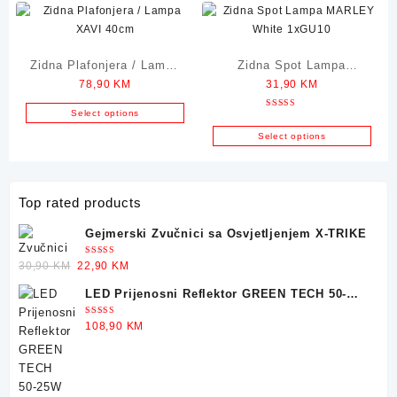
Zidna Plafonjera / Lampa
Zidna Spot Lampa
78,90
KM
31,90
KM
XAVI 40cm
MARLEY White 1xGU10
Select options
Ocjenjeno
5.00
od 5
Select options
Top rated products
Gejmerski Zvučnici sa Osvjetljenjem X-TRIKE
Ocjenjeno
Original
Current
30,90
KM
22,90
KM
5.00
od 5
price
price
LED Prijenosni Reflektor GREEN TECH 50-
was:
is:
25W
30,90 KM.
22,90 KM.
Ocjenjeno
108,90
KM
5.00
od 5