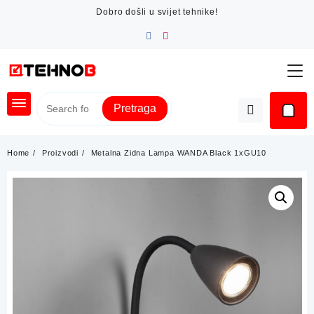
Skip
Dobro došli u svijet tehnike!
to
content
Pretraga
Home
Proizvodi
Metalna Zidna Lampa WANDA Black 1xGU10