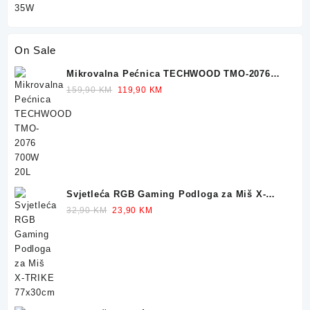
On Sale
Mikrovalna Pećnica TECHWOOD TMO-2076
700W 20L
Original
Current
159,90
KM
119,90
KM
price
price
was:
is:
159,90 KM.
119,90 KM.
Svjetleća RGB Gaming Podloga za Miš X-
TRIKE 77x30cm
Original
Current
32,90
KM
23,90
KM
price
price
was:
is:
32,90 KM.
23,90 KM.