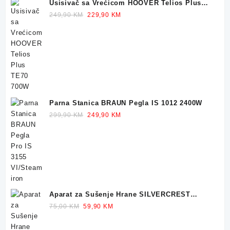
Usisivač sa Vrećicom HOOVER Telios Plus
TE70 700W
Original
Current
249,90
KM
229,90
KM
price
price
was:
is:
249,90 KM.
229,90 KM.
Parna Stanica BRAUN Pegla IS 1012 2400W
Original
Current
299,90
KM
249,90
KM
price
price
was:
is:
299,90 KM.
249,90 KM.
Aparat za Sušenje Hrane SILVERCREST
Dehidrator 350W
Original
Current
75,00
KM
59,90
KM
price
price
was:
is: