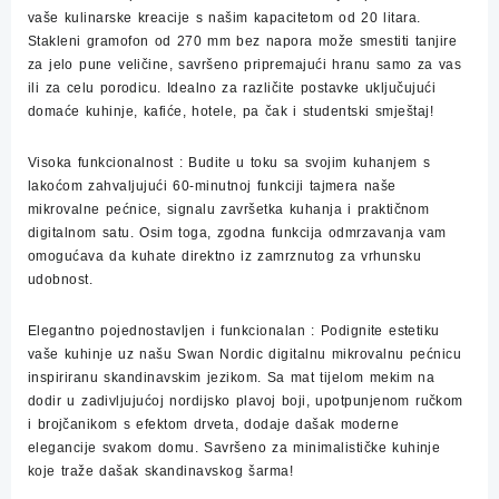
vaše kulinarske kreacije s našim kapacitetom od 20 litara.
Stakleni gramofon od 270 mm bez napora može smestiti tanjire
za jelo pune veličine, savršeno pripremajući hranu samo za vas
ili za celu porodicu. Idealno za različite postavke uključujući
domaće kuhinje, kafiće, hotele, pa čak i studentski smještaj!
Visoka funkcionalnost
: Budite u toku sa svojim kuhanjem s
lakoćom zahvaljujući 60-minutnoj funkciji tajmera naše
mikrovalne pećnice, signalu završetka kuhanja i praktičnom
digitalnom satu. Osim toga, zgodna funkcija odmrzavanja vam
omogućava da kuhate direktno iz zamrznutog za vrhunsku
udobnost.
Elegantno pojednostavljen i funkcionalan
: Podignite estetiku
vaše kuhinje uz našu Swan Nordic digitalnu mikrovalnu pećnicu
inspiriranu skandinavskim jezikom. Sa mat tijelom mekim na
dodir u zadivljujućoj nordijsko plavoj boji, upotpunjenom ručkom
i brojčanikom s efektom drveta, dodaje dašak moderne
elegancije svakom domu. Savršeno za minimalističke kuhinje
koje traže dašak skandinavskog šarma!