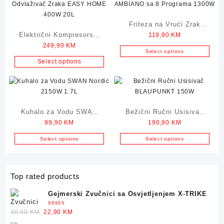
Friteza na Vrući Zrak
Električni Kompresorski
119,90
KM
AMBIANO sa 8 Programa
249,90
KM
Odvlaživač Zraka EASY
1300W
Select options
HOME 400W 20L
Select options
Kuhalo za Vodu SWAN
Bežični Ručni Usisivač
99,90
KM
190,90
KM
Nordic 2150W 1.7L
BLAUPUNKT 150W
Select options
Select options
Top rated products
Gejmerski Zvučnici sa Osvjetljenjem X-TRIKE
Ocjenjeno
Original
Current
30,90
KM
22,90
KM
5.00
od 5
price
price