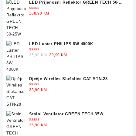
LED Prijenosni Reflektor GREEN TECH 50-
was:
is:
25W
30,90 KM.
22,90 KM.
Ocjenjeno
108,90
KM
5.00
od 5
LED Luster PHILIPS 8W 4000K
Ocjenjeno
Original
Current
36,90
KM
29,90
KM
5.00
od 5
price
price
was:
is:
36,90 KM.
29,90 KM.
Dječje Wirelles Slušalice CAT STN-28
Ocjenjeno
33,90
KM
5.00
od 5
Stolni Ventilator GREEN TECH 35W
Ocjenjeno
36,90
KM
5.00
od 5