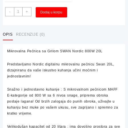
Mikrovalna
Alternative:
-
+
Dodaj u korpu
Pećnica
sa
Grilom
SWAN
OPIS
RECENZIJE (0)
Nordic
800W
Mikrovalna Pećnica sa Grilom SWAN Nordic 800W 20L
20L
količina
Predstavljamo Nordic digitalnu mikrovalnu pećnicu Swan 20L,
dizajniranu da vaše iskustvo kuhanja učini moćnim i
jednostavnim!
Snažno i jednostavno kuhanje
: S mikrovalnom pećnicom MAFF
E-kategorije od 800 W sa 6 nivoa snage, priprema obroka
postaje lagana! Od brzih zalogaja do punih obroka, uživajte u
kuhanju bez muke po vašem ukusu, sve zagrijano i spremno za
kratko vrijeme.
Velikodušan kapacitet od 20 litara
: ima dovoljno prostora za sve