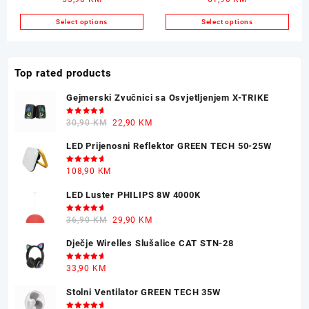
1,5L
40.9 Ceramic
Select options
Select options
Top rated products
Gejmerski Zvučnici sa Osvjetljenjem X-TRIKE
Ocjenjeno
Original
Current
30,90
KM
22,90
KM
5.00
od 5
price
price
LED Prijenosni Reflektor GREEN TECH 50-25W
was:
is:
30,90 KM.
22,90 KM.
Ocjenjeno
108,90
KM
5.00
od 5
LED Luster PHILIPS 8W 4000K
Ocjenjeno
Original
Current
36,90
KM
29,90
KM
5.00
od 5
price
price
Dječje Wirelles Slušalice CAT STN-28
was:
is:
36,90 KM.
29,90 KM.
Ocjenjeno
33,90
KM
5.00
od 5
Stolni Ventilator GREEN TECH 35W