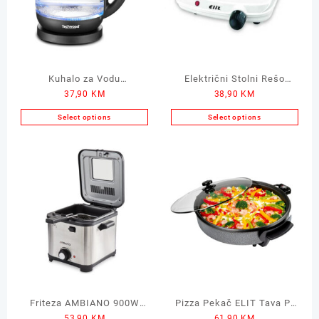
Kuhalo za Vodu
Električni Stolni Rešo
37,90
KM
38,90
KM
TECHWOOD Transparent
Kuhalo ELIT 1500W
2200W 1.7L
Select options
Select options
Friteza AMBIANO 900W
Pizza Pekač ELIT Tava P-
53,90
KM
61,90
KM