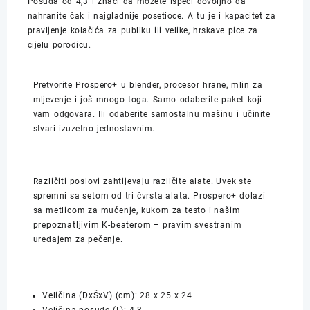
Posuda od 4,3 l znači da možete ispeći dovoljno da
nahranite čak i najgladnije posetioce. A tu je i kapacitet za
pravljenje kolačića za publiku ili velike, hrskave pice za
cijelu porodicu.
Pretvorite Prospero+ u blender, procesor hrane, mlin za
mljevenje i još mnogo toga. Samo odaberite paket koji
vam odgovara. Ili odaberite samostalnu mašinu i učinite
stvari izuzetno jednostavnim.
Različiti poslovi zahtijevaju različite alate. Uvek ste
spremni sa setom od tri čvrsta alata. Prospero+ dolazi
sa metlicom za mućenje, kukom za testo i našim
prepoznatljivim K-beaterom – pravim svestranim
uređajem za pečenje.
Veličina (DxŠxV) (cm):
28 x 25 x 24