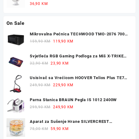
Ocjenjeno
36,90
KM
5.00
od 5
On Sale
Mikrovalna Pećnica TECHWOOD TMO-2076 700W
20L
Original
Current
159,90
KM
119,90
KM
price
price
was:
is:
Svjetleća RGB Gaming Podloga za Miš X-TRIKE
159,90 KM.
119,90 KM.
77x30cm
Original
Current
32,90
KM
23,90
KM
price
price
was:
is:
Usisivač sa Vrećicom HOOVER Telios Plus TE70
32,90 KM.
23,90 KM.
700W
Original
Current
249,90
KM
229,90
KM
price
price
was:
is:
Parna Stanica BRAUN Pegla IS 1012 2400W
249,90 KM.
229,90 KM.
Original
Current
299,90
KM
249,90
KM
price
price
was:
is:
Aparat za Sušenje Hrane SILVERCREST
299,90 KM.
249,90 KM.
Dehidrator 350W
Original
Current
75,00
KM
59,90
KM
price
price