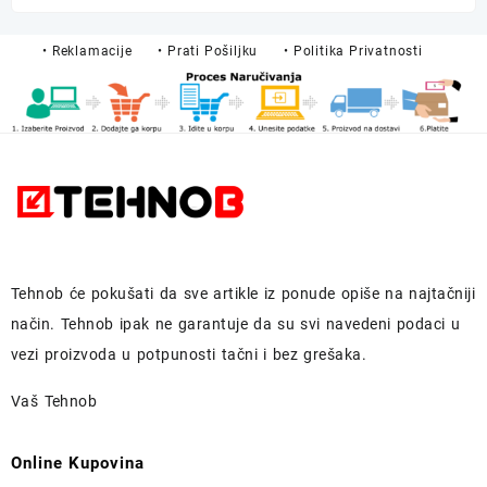
was:
is:
75,00 KM.
59,90 KM.
• Reklamacije
• Prati Pošiljku
• Politika Privatnosti
Tehnob
će pokušati da sve artikle iz ponude opiše na najtačniji
način.
Tehnob
ipak ne garantuje da su svi navedeni podaci u
vezi proizvoda u potpunosti
tačni i bez grešaka.
Vaš Tehnob
Online Kupovina