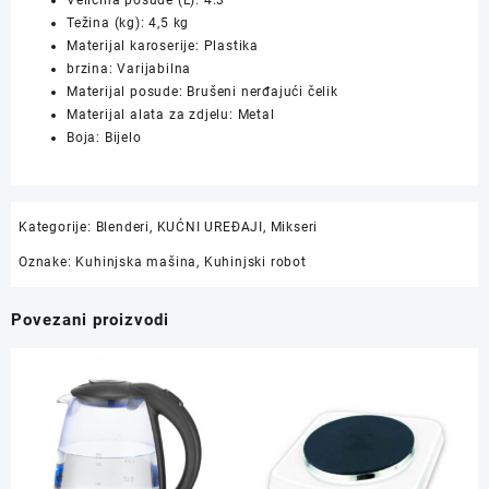
Veličina posude (L):
4.3
Težina (kg):
4,5 kg
Materijal karoserije:
Plastika
brzina:
Varijabilna
Materijal posude:
Brušeni nerđajući čelik
Materijal alata za zdjelu:
Metal
Boja:
Bijelo
Kategorije:
Blenderi
,
KUĆNI UREĐAJI
,
Mikseri
Oznake:
Kuhinjska mašina
,
Kuhinjski robot
Povezani proizvodi