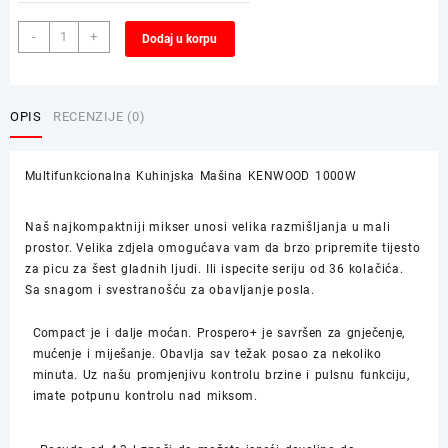
Multifunkcionalna
Alternative:
-
+
Dodaj u korpu
Kuhinjska
Mašina
KENWOOD
1000W
OPIS
RECENZIJE (0)
količina
Multifunkcionalna Kuhinjska Mašina KENWOOD 1000W
Naš najkompaktniji mikser unosi velika razmišljanja u mali
prostor. Velika zdjela omogućava vam da brzo pripremite tijesto
za picu za šest gladnih ljudi. Ili ispecite seriju od 36 kolačića.
Sa snagom i svestranošću za obavljanje posla.
Compact je i dalje moćan. Prospero+ je savršen za gnječenje,
mućenje i miješanje. Obavlja sav težak posao za nekoliko
minuta. Uz našu promjenjivu kontrolu brzine i pulsnu funkciju,
imate potpunu kontrolu nad miksom.