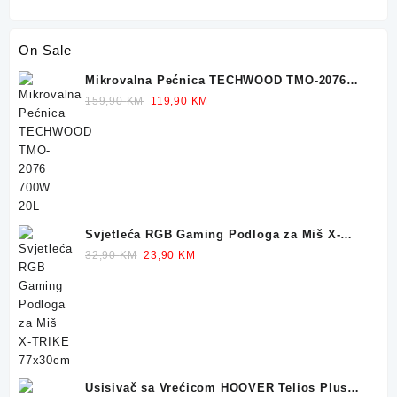
On Sale
Mikrovalna Pećnica TECHWOOD TMO-2076
700W 20L
Original
Current
159,90
KM
119,90
KM
price
price
was:
is:
159,90 KM.
119,90 KM.
Svjetleća RGB Gaming Podloga za Miš X-
TRIKE 77x30cm
Original
Current
32,90
KM
23,90
KM
price
price
was:
is:
32,90 KM.
23,90 KM.
Usisivač sa Vrećicom HOOVER Telios Plus