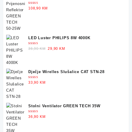
was:
is:
25W
30,90 KM.
22,90 KM.
Ocjenjeno
108,90
KM
5.00
od 5
LED Luster PHILIPS 8W 4000K
Ocjenjeno
Original
Current
36,90
KM
29,90
KM
5.00
od 5
price
price
was:
is:
36,90 KM.
29,90 KM.
Dječje Wirelles Slušalice CAT STN-28
Ocjenjeno
33,90
KM
5.00
od 5
Stolni Ventilator GREEN TECH 35W
Ocjenjeno
36,90
KM
5.00
od 5