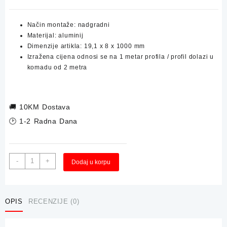
Način montaže: nadgradni
Materijal: aluminij
Dimenzije artikla: 19,1 x 8 x 1000 mm
Izražena cijena odnosi se na 1 metar profila / profil dolazi u
komadu od 2 metra
🚚
10KM Dostava
🕑 1-2 Radna Dana
Nadgradni
Alternative:
-
+
Dodaj u korpu
Aluminijumski
Profil
19.1x8x1000mm
količina
OPIS
RECENZIJE (0)