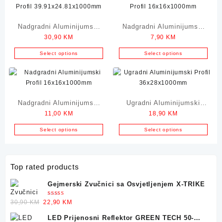
Nadgradni Aluminijumski
Nadgradni Aluminijumski
30,90
KM
7,90
KM
Profil
Profil 16x16x1000mm
39.91×24.81x1000mm
Select options
Select options
Nadgradni Aluminijumski
Ugradni Aluminijumski
11,00
KM
18,90
KM
Profil 16x16x1000mm
Profil 36x28x1000mm
Select options
Select options
Top rated products
Gejmerski Zvučnici sa Osvjetljenjem X-TRIKE
Ocjenjeno
Original
Current
30,90
KM
22,90
KM
5.00
od 5
price
price
LED Prijenosni Reflektor GREEN TECH 50-