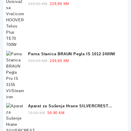
TE70 700W
Original
Current
249,90
KM
229,90
KM
price
price
was:
is:
249,90 KM.
229,90 KM.
Parna Stanica BRAUN Pegla IS 1012 2400W
Original
Current
299,90
KM
249,90
KM
price
price
was:
is:
299,90 KM.
249,90 KM.
Aparat za Sušenje Hrane SILVERCREST
Dehidrator 350W
Original
Current
75,00
KM
59,90
KM
price
price
was:
is: