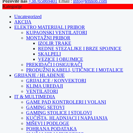
Pozovite nas
+38765869401
Email :
info@tehnob.com
Kategorije
Uncategorized
AKCIJA
ELEKTRO MATERIJAL I PRIBOR
KUPAONSKI VENTILATORI
MONTAŽNI PRIBOR
IZOLIR TRAKE
REDNE STEZALJKE I BRZE SPOJNICE
SKALPELI
VEZICE I OBUJMICE
PREKIDAČI I OSIGURAČI
PRODUŽNI KABELI, UTIČNICE I MOTALICE
GRIJANJE / HLAĐENJE
GRIJALICE / KONVEKTORI
KLIMA UREĐAJI
VENTILATORI
IT & MULTIMEDIA
GAME PAD KONTROLERI I VOLANI
GAMING SETOVI
GAMING STOLICE I STOLOVI
KUĆIŠTA, HLADNJACI I NAPAJANJA
MIŠEVI I PODLOGE
POHRANA PODATAKA