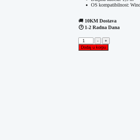
OS kompatibilnost: Win
🚚
10KM Dostava
🕑 1-2 Radna Dana
Optički
-
+
Gaming
Dodaj u korpu
Miš
GOOD
GAME
GG-
M01
količina