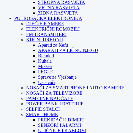
STROPNA RASVJETA
VRTNA RASVJETA
ZIDNA RASVJETA
POTROŠAČKA ELEKTRONIKA
DJEČJE KAMERE
ELEKTRIČNI ROMOBILI
FM TRANSMITERI
KUĆNI UREĐAJI
Aparati za Kafu
APARATI ZA LIČNU NJEGU
Blenderi
Kuhala
Mikseri
PEGLE
Sprave za Vježbanje
Usisivači
NOSAČI ZA SMARTPHONE I AUTO KAMERE
NOSAČI ZA TELEVIZORE
PAMETNE NAOČALE
POWER BANK I BATERIJE
SELFIE STALCI
SMART HOME
PREKIDAČI I DIMERI
SENZORI I ALARMI
UTIČNICE I KABLOVI