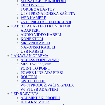
SLUŠALICE I MIKROFONI
TIPKOVNICE
TORBE ZA LAPTOP
UPS I PRENAPONSKA ZAŠTITA
WEB KAMERE
ZVUČNICI I AUDIO UREĐAJI
KABELI, ADAPTERI I KONEKTORI
ADAPTERI
AUDIO VIDEO KABELI
KONEKTORI
MREŽNI KABELI
NAPONSKI KABELI
USB KABELI
LAN/WLAN OPREMA
ACCESS POINT & WiFi
MESH WiFi System
POINT TO POINT
POWER LINE ADAPTERI
ROUTERI
SWITCH I POE
WI-FI PRODUŽIVAČI SIGNALA
WI-FI USB ADAPTERI
LED RASVJETA
ALUMINIJSKI PROFILI
HOBI RASVJETA