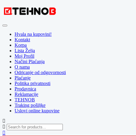
Skip
to
content
Hvala na kupovini!
Kontakt
Korpa
Lista Želja
Moj Profil
Načini Plaćanja
O nama
Odricanje od odgovornosti
Plaćanje
Politika privatnosti
Prodavnica
Reklamacije
TEHNOB
Traking pošiljke
Uslovi online kupovine