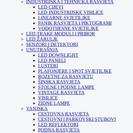
INDUSTRIJSKA I TEHNIČKA RASVJETA
LED CIJEVI
LED INDUSTRIJSKE VISILICE
LINEARNE SVJETILJKE
PANIK RASVJETA I PIKTOGRAMI
VODOTIJESNE SVJETILJKE
LED TRAKE,MODULI I PRIBOR
LED ŽARULJE
SENZORI I DETEKTORI
UNUTRAŠNJA
LED DOWNLIGHT
LED PANELI
LUSTERI
PLAFONJERE I SPOT SVJETILJKE
ROZETNE ZA RASVJETU
ŠINSKA RASVJETA
STOLNE I PODNE LAMPE
VINTAGE RASVJETA
VISILICE
ZIDNE LAMPE
VANJSKA
CESTOVNA RASVJETA
CESTOVNI I PARKOVSKI STUBOVI
LED REFLEKTORI
PODNA RASVJETA