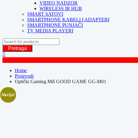
VIDEO NADZOR
WIRELESS IR HUB
SMART SATOVI
SMARTPHONE KABELI I ADAPTERI
SMARTPHONE PUNJAČI
TV MEDIA PLAYERI
Pretraga
Home
Proizvodi
Optički Gaming Miš GOOD GAME GG-M01
Akcija!
Akcija!