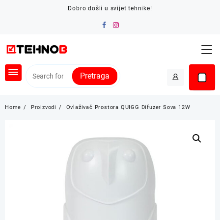
Skip
Dobro došli u svijet tehnike!
to
content
Pretraga
Home
Proizvodi
Ovlaživač Prostora QUIGG Difuzer Sova 12W