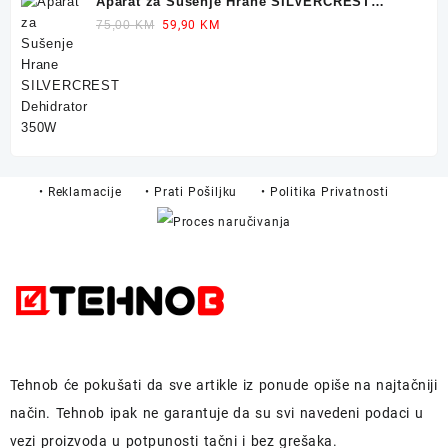
Aparat za Sušenje Hrane SILVERCREST
Dehidrator 350W
Original
Current
75,00
KM
59,90
KM
price
price
was:
is:
75,00 KM.
59,90 KM.
• Reklamacije
• Prati Pošiljku
• Politika Privatnosti
Tehnob
će pokušati da sve artikle iz ponude opiše na najtačniji
način.
Tehnob
ipak ne garantuje da su svi navedeni podaci u
vezi proizvoda u potpunosti
tačni i bez grešaka.