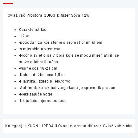
12W
količina
Ovlaživač Prostora QUIGG Difuzer Sova 12W
Karakteristike:
-12 w
-pogodan za korištenje s aromatičnim uljem
-s mjeračima vremena
-Noćno svjetlo sa 7 boja koje se mogu mijenjati ili se
može odabrati ručno
-visine cca 18-21 cm
-Kabel: dužine cca 1,5 m
-Plastika, izgled bijelo/drvo
-Automatsko isključivanje kada je spremnik prazan
-Neklizajuće noge
-Uključuje mjernu posudu
Kategorija:
KUĆNI UREĐAJI
Oznake:
aroma difuzor
,
Ovlaživač zraka