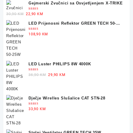
Gejmerski Zvučnici sa Osvjetljenjem X-TRIKE
Ocjenjeno
Original
Current
30,90
KM
22,90
KM
5.00
od 5
price
price
LED Prijenosni Reflektor GREEN TECH 50-
was:
is:
25W
30,90 KM.
22,90 KM.
Ocjenjeno
108,90
KM
5.00
od 5
LED Luster PHILIPS 8W 4000K
Ocjenjeno
Original
Current
36,90
KM
29,90
KM
5.00
od 5
price
price
was:
is:
36,90 KM.
29,90 KM.
Dječje Wirelles Slušalice CAT STN-28
Ocjenjeno
33,90
KM
5.00
od 5
Stolni Ventilator GREEN TECH 35W