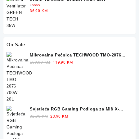
Ocjenjeno
36,90
KM
5.00
od 5
On Sale
Mikrovalna Pećnica TECHWOOD TMO-2076
700W 20L
Original
Current
159,90
KM
119,90
KM
price
price
was:
is:
159,90 KM.
119,90 KM.
Svjetleća RGB Gaming Podloga za Miš X-
TRIKE 77x30cm
Original
Current
32,90
KM
23,90
KM
price
price
was:
is:
32,90 KM.
23,90 KM.