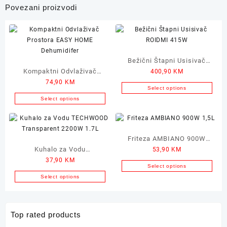
Povezani proizvodi
Bežični Štapni Usisivač
Kompaktni Odvlaživač
400,90
KM
ROIDMI 415W
74,90
KM
Prostora EASY HOME
Select options
Dehumidifer
Select options
Friteza AMBIANO 900W
Kuhalo za Vodu
53,90
KM
1,5L
37,90
KM
TECHWOOD Transparent
Select options
2200W 1.7L
Select options
Top rated products