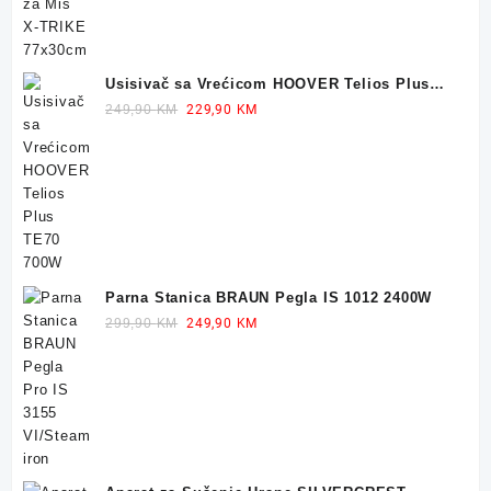
Usisivač sa Vrećicom HOOVER Telios Plus
TE70 700W
Original
Current
249,90
KM
229,90
KM
price
price
was:
is:
249,90 KM.
229,90 KM.
Parna Stanica BRAUN Pegla IS 1012 2400W
Original
Current
299,90
KM
249,90
KM
price
price
was:
is:
299,90 KM.
249,90 KM.