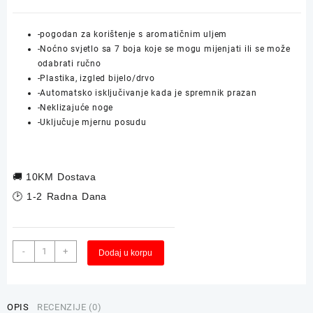
-pogodan za korištenje s aromatičnim uljem
-Noćno svjetlo sa 7 boja koje se mogu mijenjati ili se može
odabrati ručno
-Plastika, izgled bijelo/drvo
-Automatsko isključivanje kada je spremnik prazan
-Neklizajuće noge
-Uključuje mjernu posudu
🚚
10KM Dostava
🕑 1-2 Radna Dana
Ovlaživač
Alternative:
-
+
Dodaj u korpu
Prostora
QUIGG
Difuzer
Sova
OPIS
RECENZIJE (0)