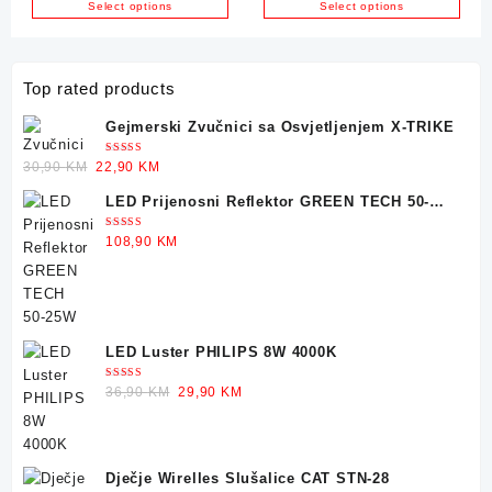
Gold
Select options
Select options
Top rated products
Gejmerski Zvučnici sa Osvjetljenjem X-TRIKE
Ocjenjeno
Original
Current
30,90
KM
22,90
KM
5.00
od 5
price
price
LED Prijenosni Reflektor GREEN TECH 50-
was:
is:
25W
30,90 KM.
22,90 KM.
Ocjenjeno
108,90
KM
5.00
od 5
LED Luster PHILIPS 8W 4000K
Ocjenjeno
Original
Current
36,90
KM
29,90
KM
5.00
od 5
price
price
was:
is:
36,90 KM.
29,90 KM.
Dječje Wirelles Slušalice CAT STN-28