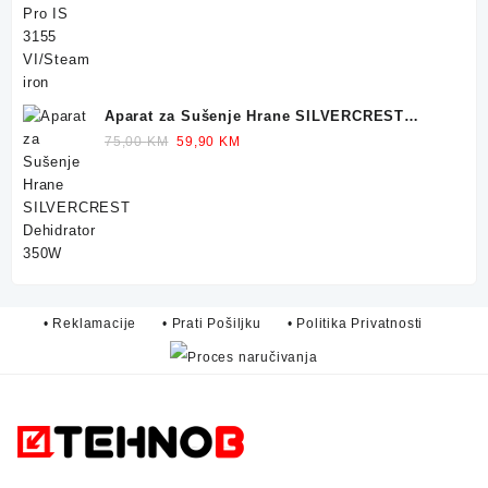
299,90 KM.
249,90 KM.
Aparat za Sušenje Hrane SILVERCREST
Dehidrator 350W
Original
Current
75,00
KM
59,90
KM
price
price
was:
is:
75,00 KM.
59,90 KM.
• Reklamacije
• Prati Pošiljku
• Politika Privatnosti