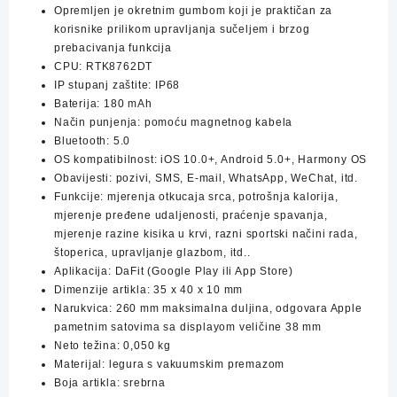
Opremljen je okretnim gumbom koji je praktičan za
korisnike prilikom upravljanja sučeljem i brzog
prebacivanja funkcija
CPU: RTK8762DT
IP stupanj zaštite: IP68
Baterija: 180 mAh
Način punjenja: pomoću magnetnog kabela
Bluetooth: 5.0
OS kompatibilnost: iOS 10.0+, Android 5.0+, Harmony OS
Obavijesti: pozivi, SMS, E-mail, WhatsApp, WeChat, itd.
Funkcije: mjerenja otkucaja srca, potrošnja kalorija,
mjerenje pređene udaljenosti, praćenje spavanja,
mjerenje razine kisika u krvi, razni sportski načini rada,
štoperica, upravljanje glazbom, itd..
Aplikacija: DaFit (Google Play ili App Store)
Dimenzije artikla: 35 x 40 x 10 mm
Narukvica: 260 mm maksimalna duljina, odgovara Apple
pametnim satovima sa displayom veličine 38 mm
Neto težina: 0,050 kg
Materijal: legura s vakuumskim premazom
Boja artikla: srebrna