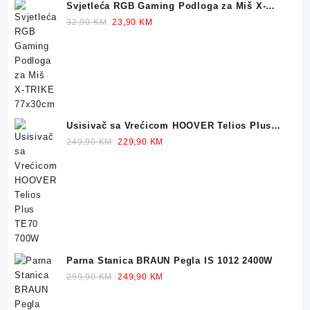
Svjetleća RGB Gaming Podloga za Miš X-
TRIKE 77x30cm
Original
Current
32,90
KM
23,90
KM
price
price
was:
is:
32,90 KM.
23,90 KM.
Usisivač sa Vrećicom HOOVER Telios Plus
TE70 700W
Original
Current
249,90
KM
229,90
KM
price
price
was:
is:
249,90 KM.
229,90 KM.
Parna Stanica BRAUN Pegla IS 1012 2400W
Original
Current
299,90
KM
249,90
KM
price
price
was:
is: