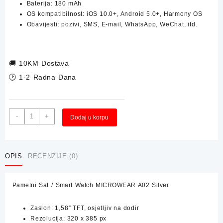
Baterija: 180 mAh
OS kompatibilnost: iOS 10.0+, Android 5.0+, Harmony OS
Obavijesti: pozivi, SMS, E-mail, WhatsApp, WeChat, itd.
🚚
10KM Dostava
🕑 1-2 Radna Dana
Pametni
Alternative:
-
+
Dodaj u korpu
Sat
/
Smart
Watch
OPIS
RECENZIJE (0)
MICROWEAR
A02
Pametni Sat / Smart Watch MICROWEAR A02 Silver
Silver
količina
Zaslon: 1,58” TFT, osjetljiv na dodir
Rezolucija: 320 x 385 px