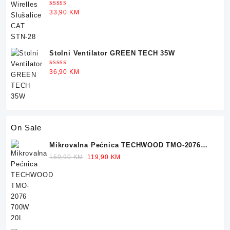
Ocjenjeno
33,90
KM
5.00
od 5
Stolni Ventilator GREEN TECH 35W
Ocjenjeno
36,90
KM
5.00
od 5
On Sale
Mikrovalna Pećnica TECHWOOD TMO-2076
700W 20L
Original
Current
159,90
KM
119,90
KM
price
price
was:
is:
159,90 KM.
119,90 KM.