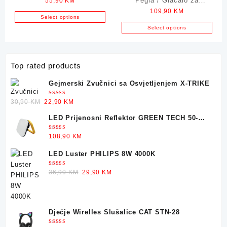
Pegla / Glačalo za
55,90
KM
TESLA IR301BL 2600W
109,90
KM
Vertikalno Peglanje
Select options
PHILIPS STH3010\70
Select options
1000W
Top rated products
Gejmerski Zvučnici sa Osvjetljenjem X-TRIKE
Ocjenjeno
Original
Current
30,90
KM
22,90
KM
5.00
od 5
price
price
LED Prijenosni Reflektor GREEN TECH 50-
was:
is:
25W
30,90 KM.
22,90 KM.
Ocjenjeno
108,90
KM
5.00
od 5
LED Luster PHILIPS 8W 4000K
Ocjenjeno
Original
Current
36,90
KM
29,90
KM
5.00
od 5
price
price
was:
is:
36,90 KM.
29,90 KM.
Dječje Wirelles Slušalice CAT STN-28