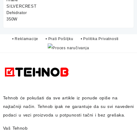
was:
is:
75,00 KM.
59,90 KM.
• Reklamacije
• Prati Pošiljku
• Politika Privatnosti
Tehnob
će pokušati da sve artikle iz ponude opiše na
najtačniji način.
Tehnob
ipak ne garantuje da su svi navedeni
podaci u vezi proizvoda u potpunosti
tačni i bez grešaka.
Vaš Tehnob