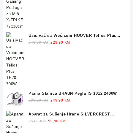
was:
is:
32,90 KM.
23,90 KM.
Usisivač sa Vrećicom HOOVER Telios Plus
TE70 700W
Original
Current
249,90
KM
229,90
KM
price
price
was:
is:
249,90 KM.
229,90 KM.
Parna Stanica BRAUN Pegla IS 1012 2400W
Original
Current
299,90
KM
249,90
KM
price
price
was:
is:
Aparat za Sušenje Hrane SILVERCREST
299,90 KM.
249,90 KM.
Dehidrator 350W
Original
Current
75,00
KM
59,90
KM
price
price