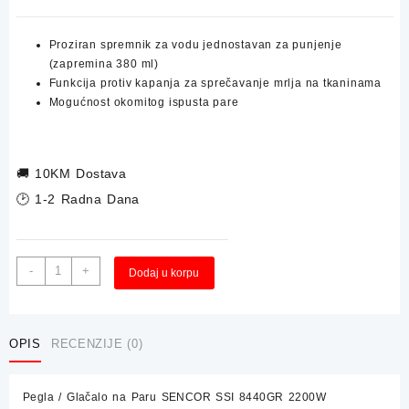
Proziran spremnik za vodu jednostavan za punjenje
(zapremina 380 ml)
Funkcija protiv kapanja za sprečavanje mrlja na tkaninama
Mogućnost okomitog ispusta pare
🚚
10KM Dostava
🕑 1-2 Radna Dana
Pegla
Alternative:
-
+
Dodaj u korpu
/
Glačalo
na
Paru
OPIS
RECENZIJE (0)
SENCOR
SSI
Pegla / Glačalo na Paru SENCOR SSI 8440GR 2200W
8440GR