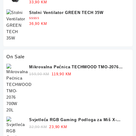
Ocjenjeno
33,90
KM
5.00
od 5
Stolni Ventilator GREEN TECH 35W
Ocjenjeno
36,90
KM
5.00
od 5
On Sale
Mikrovalna Pećnica TECHWOOD TMO-2076
700W 20L
Original
Current
159,90
KM
119,90
KM
price
price
was:
is:
159,90 KM.
119,90 KM.
Svjetleća RGB Gaming Podloga za Miš X-
TRIKE 77x30cm
Original
Current
32,90
KM
23,90
KM
price
price