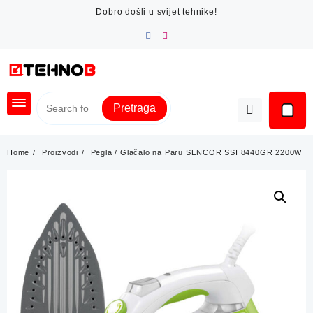
Skip
Dobro došli u svijet tehnike!
to
content
Pretraga
Home
Proizvodi
Pegla / Glačalo na Paru SENCOR SSI 8440GR 2200W