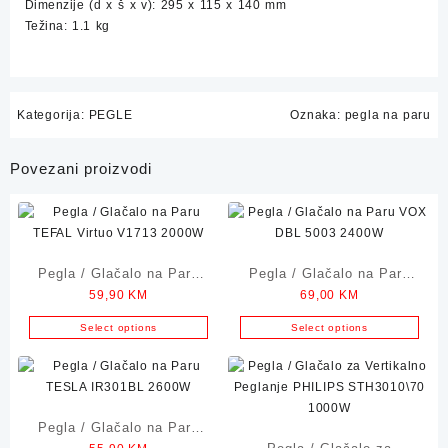
Dimenzije (d x š x v): 295 x 115 x 140 mm
Težina: 1.1 kg
Kategorija:
PEGLE
Oznaka:
pegla na paru
Povezani proizvodi
Pegla / Glačalo na Paru
Pegla / Glačalo na Paru
59,90
KM
69,00
KM
TEFAL Virtuo V1713
VOX DBL 5003 2400W
2000W
Select options
Select options
Pegla / Glačalo na Paru