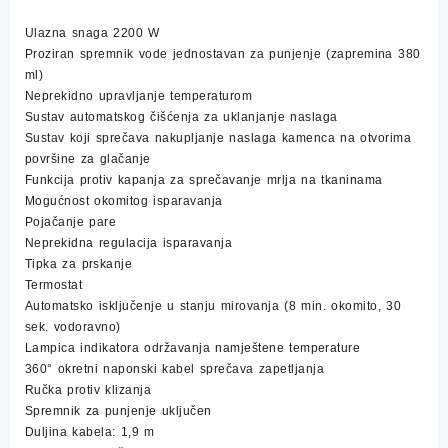
2200W
količina
Ulazna snaga 2200 W
Proziran spremnik vode jednostavan za punjenje (zapremina 380
ml)
Neprekidno upravljanje temperaturom
Sustav automatskog čišćenja za uklanjanje naslaga
Sustav koji sprečava nakupljanje naslaga kamenca na otvorima
površine za glačanje
Funkcija protiv kapanja za sprečavanje mrlja na tkaninama
Mogućnost okomitog isparavanja
Pojačanje pare
Neprekidna regulacija isparavanja
Tipka za prskanje
Termostat
Automatsko isključenje u stanju mirovanja (8 min. okomito, 30
sek. vodoravno)
Lampica indikatora održavanja namještene temperature
360° okretni naponski kabel sprečava zapetljanja
Ručka protiv klizanja
Spremnik za punjenje uključen
Duljina kabela: 1,9 m