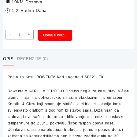
🚚
10KM Dostava
🕑 1-2 Radna Dana
Pegla
Alternative:
-
+
Dodaj u korpu
za
Kosu
ROWENTA
Karl
OPIS
RECENZIJE (0)
Lagerfeld
SF321LF0
Pegla za Kosu ROWENTA Karl Lagerfeld SF321LF0
količina
Rowenta x KARL LAGERFELD Optiliss pegla za kosu stavlja èisti
glamur i sjaj na dohvat ruke, s našim ekskluzivnim premazom
Keratin & Glow koji smanjuje statièki elektricitet ostavlja kosu
svilenkasto glatkom s dodirom blistavog sjaja. Dizajniran da
zadovolji sve vaše potrebe za oblikovanjem, precizne postavke
temperature do 230°C pokrivaju širok raspon tipova kose.
Uèinkovitost sistema plutajuæih ploèa u jednom potezu dolazi
zajedno sa karakteristikama poput brzog zagrijavanja od 30