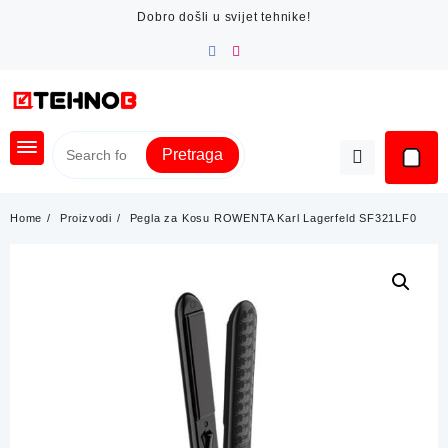
Skip
Dobro došli u svijet tehnike!
to
content
Pretraga
Home
Proizvodi
Pegla za Kosu ROWENTA Karl Lagerfeld SF321LF0