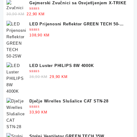
Gejmerski Zvučnici sa Osvjetljenjem X-TRIKE
Ocjenjeno
Original
Current
30,90
KM
22,90
KM
5.00
od 5
price
price
LED Prijenosni Reflektor GREEN TECH 50-
was:
is:
25W
30,90 KM.
22,90 KM.
Ocjenjeno
108,90
KM
5.00
od 5
LED Luster PHILIPS 8W 4000K
Ocjenjeno
Original
Current
36,90
KM
29,90
KM
5.00
od 5
price
price
was:
is:
36,90 KM.
29,90 KM.
Dječje Wirelles Slušalice CAT STN-28
Ocjenjeno
33,90
KM
5.00
od 5
Stolni Ventilator GREEN TECH 35W