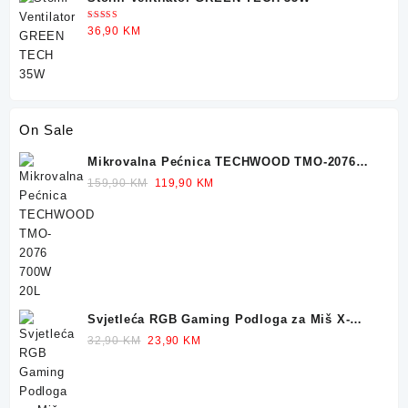
Ocjenjeno
36,90
KM
5.00
od 5
On Sale
Mikrovalna Pećnica TECHWOOD TMO-2076
700W 20L
Original
Current
159,90
KM
119,90
KM
price
price
was:
is:
159,90 KM.
119,90 KM.
Svjetleća RGB Gaming Podloga za Miš X-
TRIKE 77x30cm
Original
Current
32,90
KM
23,90
KM
price
price
was:
is:
32,90 KM.
23,90 KM.