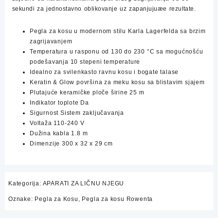
sekundi za jednostavno oblikovanje uz zapanjujuæe rezultate.
Pegla za kosu u modernom stilu Karla Lagerfelda sa brzim
zagrijavanjem
Temperatura u rasponu od 130 do 230 °C sa mogućnošću
podešavanja 10 stepeni temperature
Idealno za svilenkasto ravnu kosu i bogate talase
Keratin & Glow površina za meku kosu sa blistavim sjajem
Plutajuće keramičke ploče širine 25 m
Indikator toplote Da
Sigurnost Sistem zaključavanja
Voltaža 110-240 V
Dužina kabla 1.8 m
Dimenzije 300 x 32 x 29 cm
Kategorija:
APARATI ZA LIČNU NJEGU
Oznake:
Pegla za Kosu
,
Pegla za kosu Rowenta