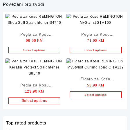
Povezani proizvodi
Pegla za Kosu
Pegla za Kosu
99,90
KM
71,90
KM
REMINGTON Shea Soft
REMINGTON Ceramic
Straightener S4740
Straight 215
Select options
Select options
Figaro za Kosu
Pegla za Kosu
53,90
KM
REMINGTON MyStylist
123,90
KM
REMINGTON Keratin
Curling Tong CI1A119
Select options
Protect Straightener
Select options
S8540
Top rated products