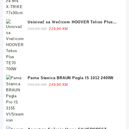
Usisivač sa Vrećicom HOOVER Telios Plus
TE70 700W
Original
Current
249,90
KM
229,90
KM
price
price
was:
is:
249,90 KM.
229,90 KM.
Parna Stanica BRAUN Pegla IS 1012 2400W
Original
Current
299,90
KM
249,90
KM
price
price
was:
is:
299,90 KM.
249,90 KM.