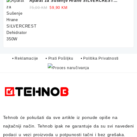
Aparat za Sušenje Hrane SILVERCREST
Dehidrator 350W
Original
Current
75,00
KM
59,90
KM
price
price
was:
is:
75,00 KM.
59,90 KM.
• Reklamacije
• Prati Pošiljku
• Politika Privatnosti
Tehnob
će pokušati da sve artikle iz ponude opiše na
najtačniji način.
Tehnob
ipak ne garantuje da su svi navedeni
podaci u vezi proizvoda u potpunosti
tačni i bez grešaka.