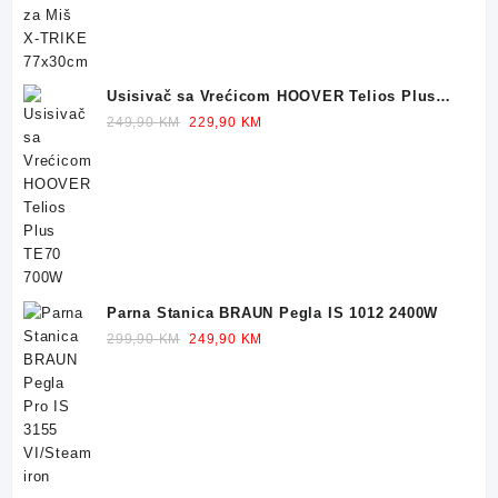
Usisivač sa Vrećicom HOOVER Telios Plus
TE70 700W
Original
Current
249,90
KM
229,90
KM
price
price
was:
is:
249,90 KM.
229,90 KM.
Parna Stanica BRAUN Pegla IS 1012 2400W
Original
Current
299,90
KM
249,90
KM
price
price
was:
is:
299,90 KM.
249,90 KM.