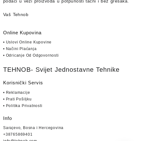
podaci u vezi proizvoda u potpunosti
tačni i bez grešaka.
Vaš Tehnob
Online Kupovina
• Uslovi Online Kupovine
• Načini Plaćanja
• Odricanje Od Odgovornosti
TEHNOB- Svijet Jednostavne Tehnike
Korisnički Servis
• Reklamacije
• Prati Pošiljku
• Politika Privatnosti
Info
Sarajevo, Bosna i Hercegovina
+38765869401