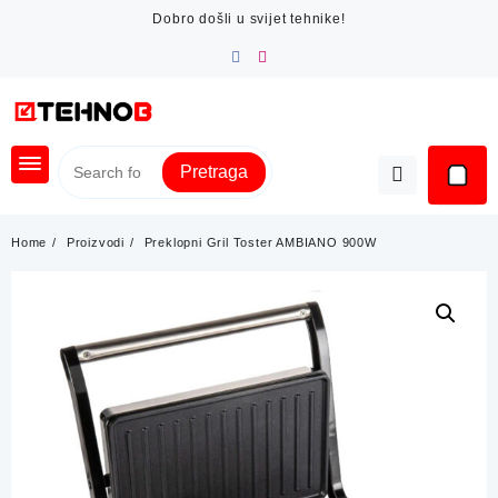
Skip
Dobro došli u svijet tehnike!
to
content
Pretraga
Home
Proizvodi
Preklopni Gril Toster AMBIANO 900W