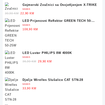
Gejmerski Zvučnici sa Osvjetljenjem X-TRIKE
Ocjenjeno
Original
Current
30,90
KM
22,90
KM
5.00
od 5
price
price
LED Prijenosni Reflektor GREEN TECH 50-
was:
is:
25W
30,90 KM.
22,90 KM.
Ocjenjeno
108,90
KM
5.00
od 5
LED Luster PHILIPS 8W 4000K
Ocjenjeno
Original
Current
36,90
KM
29,90
KM
5.00
od 5
price
price
was:
is:
36,90 KM.
29,90 KM.
Dječje Wirelles Slušalice CAT STN-28
Ocjenjeno
33,90
KM
5.00
od 5