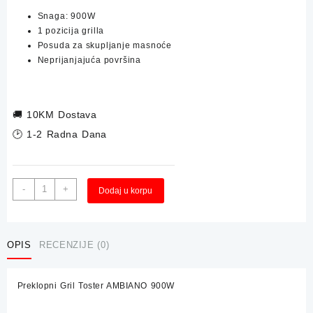
Snaga: 900W
1 pozicija grilla
Posuda za skupljanje masnoće
Neprijanjajuća površina
🚚
10KM Dostava
🕑 1-2 Radna Dana
Preklopni
Alternative:
-
+
Dodaj u korpu
Gril
Toster
AMBIANO
900W
OPIS
RECENZIJE (0)
količina
Preklopni Gril Toster AMBIANO 900W