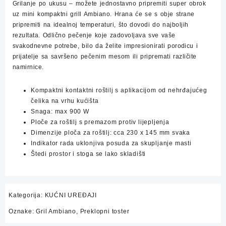
Grilanje po ukusu – možete jednostavno pripremiti super obrok
uz mini kompaktni grill Ambiano. Hrana će se s obje strane
pripremiti na idealnoj temperaturi, što dovodi do najboljih
rezultata. Odlično pečenje koje zadovoljava sve vaše
svakodnevne potrebe, bilo da želite impresionirati porodicu i
prijatelje sa savršeno pečenim mesom ili pripremati različite
namirnice.
Kompaktni kontaktni roštilj s aplikacijom od nehrđajućeg
čelika na vrhu kućišta
Snaga: max 900 W
Ploče za roštilj s premazom protiv lijepljenja
Dimenzije ploča za roštilj: cca 230 x 145 mm svaka
Indikator rada uklonjiva posuda za skupljanje masti
Štedi prostor i stoga se lako skladišti
Kategorija:
KUĆNI UREĐAJI
Oznake:
Gril Ambiano
,
Preklopni toster