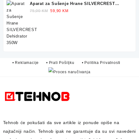
Aparat za Sušenje Hrane SILVERCREST
Dehidrator 350W
Original
Current
75,00
KM
59,90
KM
price
price
was:
is:
75,00 KM.
59,90 KM.
• Reklamacije
• Prati Pošiljku
• Politika Privatnosti
Tehnob
će pokušati da sve artikle iz ponude opiše na
najtačniji način.
Tehnob
ipak ne garantuje da su svi navedeni