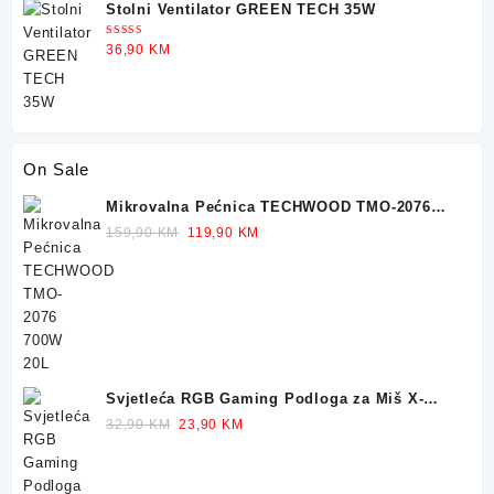
Stolni Ventilator GREEN TECH 35W
Ocjenjeno
36,90
KM
5.00
od 5
On Sale
Mikrovalna Pećnica TECHWOOD TMO-2076
700W 20L
Original
Current
159,90
KM
119,90
KM
price
price
was:
is:
159,90 KM.
119,90 KM.
Svjetleća RGB Gaming Podloga za Miš X-
TRIKE 77x30cm
Original
Current
32,90
KM
23,90
KM
price
price
was:
is:
32,90 KM.
23,90 KM.