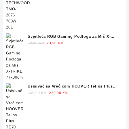
was:
is:
159,90 KM.
119,90 KM.
Svjetleća RGB Gaming Podloga za Miš X-
TRIKE 77x30cm
Original
Current
32,90
KM
23,90
KM
price
price
was:
is:
32,90 KM.
23,90 KM.
Usisivač sa Vrećicom HOOVER Telios Plus
TE70 700W
Original
Current
249,90
KM
229,90
KM
price
price
was:
is:
249,90 KM.
229,90 KM.