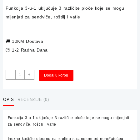
Funkcija 3-u-1 uključuje 3 različite ploče koje se mogu
mijenjati za sendviče, roštilj i vafle
🚚
10KM Dostava
🕑 1-2 Radna Dana
Sendvič
Alternative:
-
+
Dodaj u korpu
Toster
SEVERIN
3u1
1000W
OPIS
RECENZIJE (0)
količina
Funkcija 3-u-1 uključuje 3 različite ploče koje se mogu mijenjati
za sendviče, roštilj i vafle
Inoxno kućište otporno na toplinu s panelom od nehrđajućeg