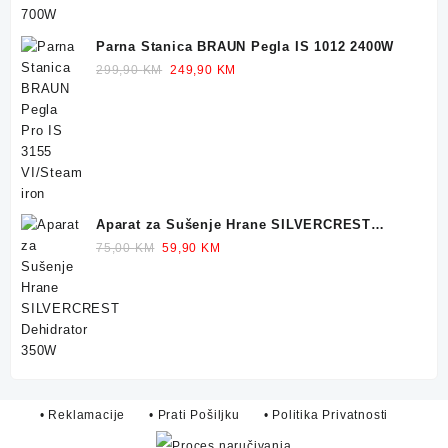
Parna Stanica BRAUN Pegla IS 1012 2400W
Original
Current
299,90
KM
249,90
KM
price
price
was:
is:
299,90 KM.
249,90 KM.
Aparat za Sušenje Hrane SILVERCREST
Dehidrator 350W
Original
Current
75,00
KM
59,90
KM
price
price
was:
is:
75,00 KM.
59,90 KM.
• Reklamacije
• Prati Pošiljku
• Politika Privatnosti