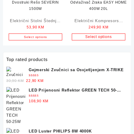
Električni Stolni Štednjak
Električni Kompresorski
53,90
KM
249,90
KM
Dvostruki Rešo SEVERIN
Odvlaživač Zraka EASY
1500W
HOME 400W 20L
Select options
Select options
Top rated products
Gejmerski Zvučnici sa Osvjetljenjem X-TRIKE
Ocjenjeno
Original
Current
30,90
KM
22,90
KM
5.00
od 5
price
price
LED Prijenosni Reflektor GREEN TECH 50-
was:
is:
25W
30,90 KM.
22,90 KM.
Ocjenjeno
108,90
KM
5.00
od 5
LED Luster PHILIPS 8W 4000K