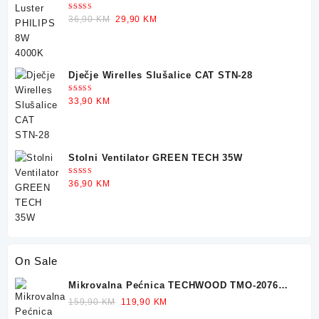
Ocjenjeno
Original
Current
36,90
KM
29,90
KM
5.00
od 5
price
price
was:
is:
36,90 KM.
29,90 KM.
Dječje Wirelles Slušalice CAT STN-28
Ocjenjeno
33,90
KM
5.00
od 5
Stolni Ventilator GREEN TECH 35W
Ocjenjeno
36,90
KM
5.00
od 5
On Sale
Mikrovalna Pećnica TECHWOOD TMO-2076
700W 20L
Original
Current
159,90
KM
119,90
KM
price
price