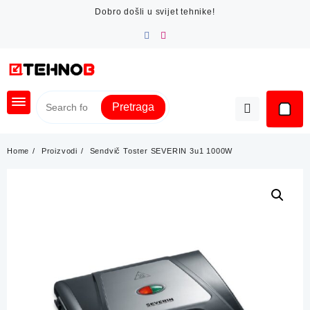
Skip
Dobro došli u svijet tehnike!
to
content
Pretraga
Home
Proizvodi
Sendvič Toster SEVERIN 3u1 1000W