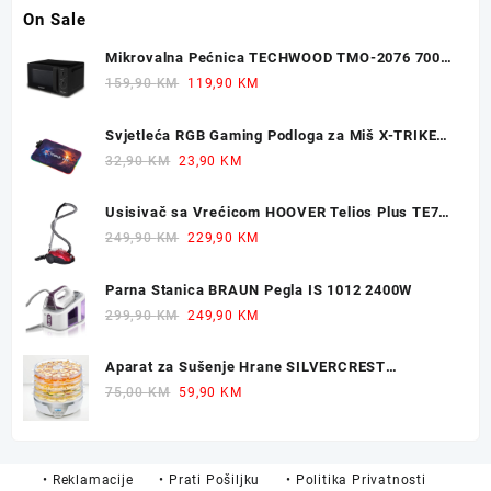
On Sale
Mikrovalna Pećnica TECHWOOD TMO-2076 700W
20L
Original
Current
159,90
KM
119,90
KM
price
price
was:
is:
Svjetleća RGB Gaming Podloga za Miš X-TRIKE
159,90 KM.
119,90 KM.
77x30cm
Original
Current
32,90
KM
23,90
KM
price
price
was:
is:
Usisivač sa Vrećicom HOOVER Telios Plus TE70
32,90 KM.
23,90 KM.
700W
Original
Current
249,90
KM
229,90
KM
price
price
was:
is:
Parna Stanica BRAUN Pegla IS 1012 2400W
249,90 KM.
229,90 KM.
Original
Current
299,90
KM
249,90
KM
price
price
was:
is:
Aparat za Sušenje Hrane SILVERCREST
299,90 KM.
249,90 KM.
Dehidrator 350W
Original
Current
75,00
KM
59,90
KM
price
price
was:
is:
75,00 KM.
59,90 KM.
• Reklamacije
• Prati Pošiljku
• Politika Privatnosti