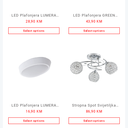
LED Plafonjera LUMERA
LED Plafonjera GREEN
28,90
KM
43,90
KM
Estela 18W
TECH Black 24W
Select options
Select options
LED Plafonjera LUMERA
Stropna Spot Svijetiljka
16,90
KM
86,90
KM
LM455 4200K 10W
Luster LUMERA 3x60W
Select options
Select options