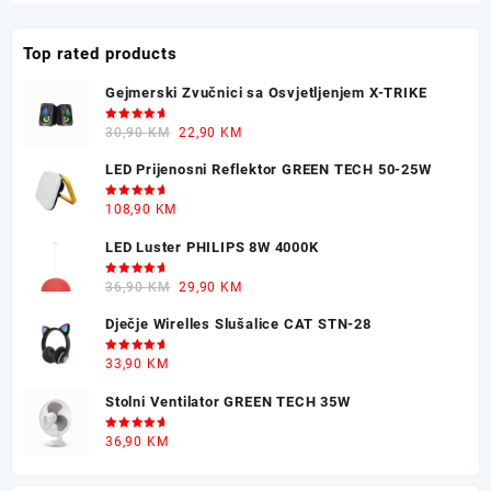
Top rated products
Gejmerski Zvučnici sa Osvjetljenjem X-TRIKE
Ocjenjeno
Original
Current
30,90
KM
22,90
KM
5.00
od 5
price
price
LED Prijenosni Reflektor GREEN TECH 50-25W
was:
is:
30,90 KM.
22,90 KM.
Ocjenjeno
108,90
KM
5.00
od 5
LED Luster PHILIPS 8W 4000K
Ocjenjeno
Original
Current
36,90
KM
29,90
KM
5.00
od 5
price
price
Dječje Wirelles Slušalice CAT STN-28
was:
is:
36,90 KM.
29,90 KM.
Ocjenjeno
33,90
KM
5.00
od 5
Stolni Ventilator GREEN TECH 35W
Ocjenjeno
36,90
KM
5.00
od 5