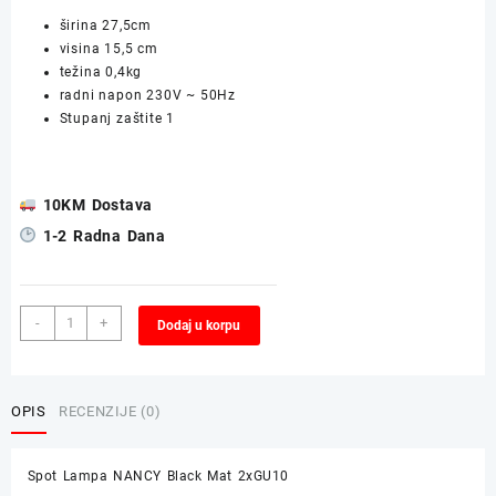
širina
27,5
cm
visina
15,5 cm
težina 0,4kg
radni napon 230V ~ 50Hz
Stupanj zaštite 1
10KM Dostava
1-2 Radna Dana
Spot
Alternative:
-
+
Dodaj u korpu
Lampa
NANCY
Black
Mat
OPIS
RECENZIJE (0)
2xGU10
količina
Spot Lampa NANCY Black Mat 2xGU10