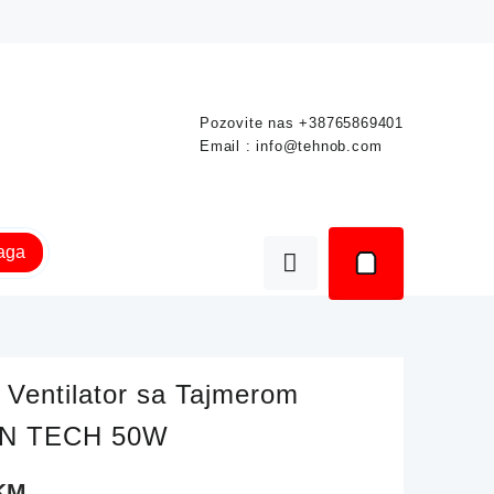
Pozovite nas
+38765869401
Email :
info@tehnob.com
raga
 Ventilator sa Tajmerom
N TECH 50W
KM