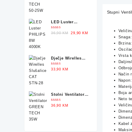
Stupni Ven
LED Luster
PHILIPS 8W 4000K
Veličin
Ocjenjeno
Original
Current
36,90
KM
29,90
KM
5.00
od 5
Snaga:
price
price
Brzina:
was:
is:
Oscilac
36,90 KM.
29,90 KM.
Vrsta k
Dječje Wirelles
Daljins
Slušalice CAT
Odbroj
Ocjenjeno
33,90
KM
STN-28
5.00
od 5
Način r
Napon:
Materij
Boja ar
Stolni Ventilator
Neto t
GREEN TECH 35W
Ocjenjeno
Veliči
36,90
KM
5.00
od 5
Dimenz
Dimenz
Kabel 
Maksima