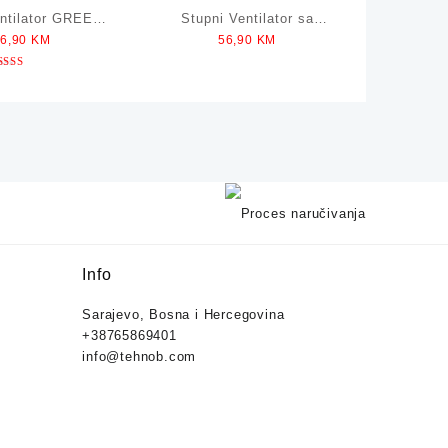
entilator GREEN
Stupni Ventilator sa
36,90
KM
56,90
KM
ECH 35W
Tajmerom GREEN TECH
50W
Ocjenjeno
5.00
od 5
Info
Sarajevo, Bosna i Hercegovina
+38765869401
info@tehnob.com