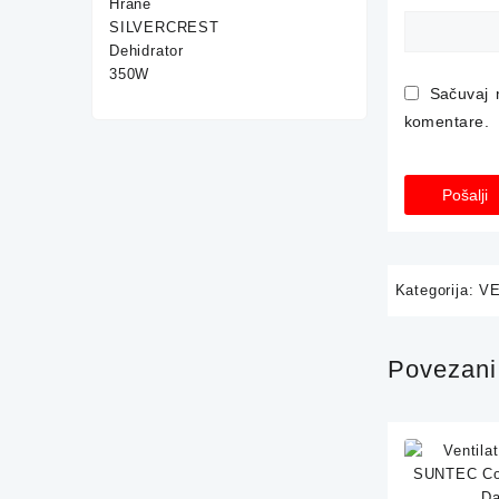
Dehidrator 350W
was:
is:
75,00 KM.
59,90 KM.
Sačuvaj 
komentare.
Kategorija:
VE
Povezani 