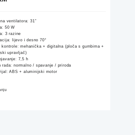
ina ventilatora: 31”
a: 50 W
a: 3 razine
acija: lijevo i desno 70°
 kontrole: mehanička + digitalna (ploča s gumbima +
nski upravljač)
javanje: 7,5 h
 rada: normalno / spavanje / priroda
ijal: ABS + aluminijski motor
anju