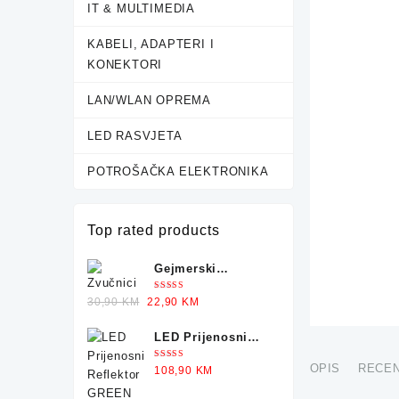
IT & MULTIMEDIA
KABELI, ADAPTERI I
KONEKTORI
LAN/WLAN OPREMA
LED RASVJETA
POTROŠAČKA ELEKTRONIKA
Top rated products
Gejmerski
Zvučnici sa
Ocjenjeno
Original
Current
30,90
KM
22,90
KM
Osvjetljenjem X-
5.00
od 5
price
price
TRIKE
LED Prijenosni
was:
is:
Reflektor GREEN
30,90 KM.
22,90 KM.
Ocjenjeno
OPIS
RECEN
108,90
KM
TECH 50-25W
5.00
od 5