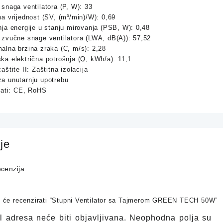
snaga ventilatora (P, W): 33
a vrijednost (SV, (m³/min)/W): 0,69
nja energije u stanju mirovanja (PSB, W): 0,48
 zvučne snage ventilatora (LWA, dB(A)): 57,52
alna brzina zraka (C, m/s): 2,28
ka električna potrošnja (Q, kWh/a): 11,1
aštite II: Zaštitna izolacija
a unutarnju upotrebu
ikati: CE, RoHS
je
cenzija.
ji će recenzirati “Stupni Ventilator sa Tajmerom GREEN TECH 50W”
 adresa neće biti objavljivana.
Neophodna polja su