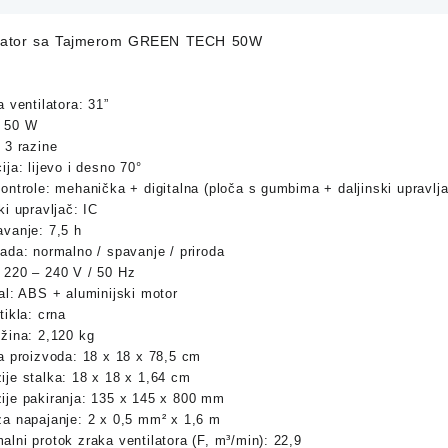
tilator sa Tajmerom GREEN TECH 50W
a ventilatora: 31”
 50 W
 3 razine
ija: lijevo i desno 70°
ontrole: mehanička + digitalna (ploča s gumbima + daljinski upravlja
ki upravljač: IC
avanje: 7,5 h
ada: normalno / spavanje / priroda
 220 – 240 V / 50 Hz
al: ABS + aluminijski motor
tikla: crna
ežina: 2,120 kg
na proizvoda: 18 x 18 x 78,5 cm
ije stalka: 18 x 18 x 1,64 cm
ije pakiranja: 135 x 145 x 800 mm
za napajanje: 2 x 0,5 mm² x 1,6 m
lni protok zraka ventilatora (F, m³/min): 22,9