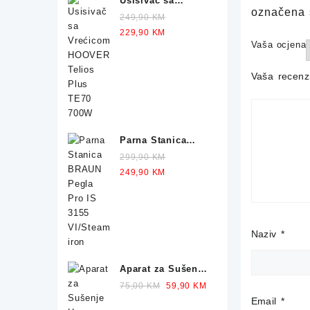
Usisivač sa
označena
Vrećicom HOOVER
249,90
KM
Telios Plus TE70
Original
Current
229,90
KM
700W
Vaša ocjena
price
price
was:
is:
249,90 KM.
229,90 KM.
Vaša recenz
Parna Stanica
BRAUN Pegla IS
299,90
KM
1012 2400W
Original
Current
249,90
KM
price
price
was:
is:
299,90 KM.
249,90 KM.
Naziv
*
Aparat za Sušenje
Hrane
Original
Current
75,00
KM
59,90
KM
SILVERCREST
price
price
Email
*