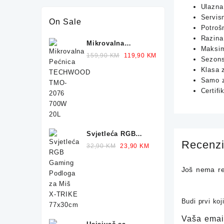
Ulazna 
Servisn
On Sale
Potroš
Razina
Mikrovalna
Maksim
Pećnica
Original
Current
159,90
KM
119,90
KM
Sezons
TECHWOOD TMO-
price
price
Klasa z
2076 700W 20L
was:
is:
Samo z
159,90 KM.
119,90 KM.
Certif
Svjetleća RGB
Recenzi
Gaming Podloga
Original
Current
32,90
KM
23,90
KM
za Miš X-TRIKE
price
price
77x30cm
was:
is:
Još nema re
32,90 KM.
23,90 KM.
Budi prvi ko
Vaša email