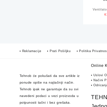
Ventilat
6
SUNTEC C
sa 
• Reklamacije
• Prati Pošiljku
• Politika Privatnos
Online 
• Uslovi 
Tehnob
će pokušati da sve artikle iz
• Načini P
ponude opiše na najtačniji način.
• Odrican
Tehnob
ipak ne garantuje da su svi
navedeni podaci u vezi proizvoda u
TEHNO
potpunosti
tačni i bez grešaka.
Jedno