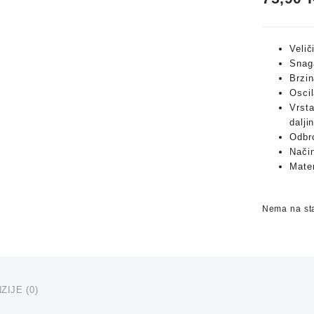
Velič
Snag
Brzin
Oscil
Vrsta
dalji
Odbro
Način
Mater
Nema na st
ZIJE (0)