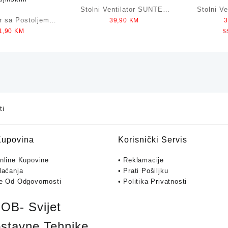
Stolni Ventilator SUNTEC
Stolni V
or sa Postoljem
39,90
KM
CoolBreeze 3000 TV 35W
T
1,90
KM
oolBreeze 50W
Daljinskim
ti
Kupovina
Korisnički Servis
Online Kupovine
• Reklamacije
laćanja
• Prati Pošiljku
je Od Odgovornosti
• Politika Privatnosti
B- Svijet
stavne Tehnike