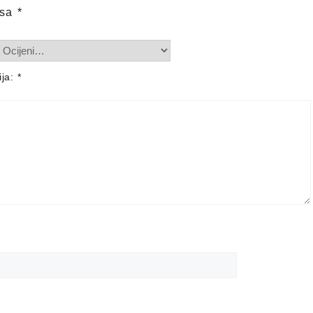
 sa
*
ija:
*