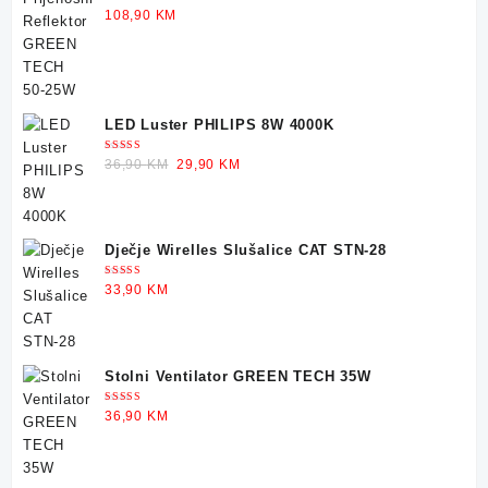
30,90 KM.
22,90 KM.
Ocjenjeno
108,90
KM
5.00
od 5
LED Luster PHILIPS 8W 4000K
Ocjenjeno
Original
Current
36,90
KM
29,90
KM
5.00
od 5
price
price
was:
is:
36,90 KM.
29,90 KM.
Dječje Wirelles Slušalice CAT STN-28
Ocjenjeno
33,90
KM
5.00
od 5
Stolni Ventilator GREEN TECH 35W
Ocjenjeno
36,90
KM
5.00
od 5