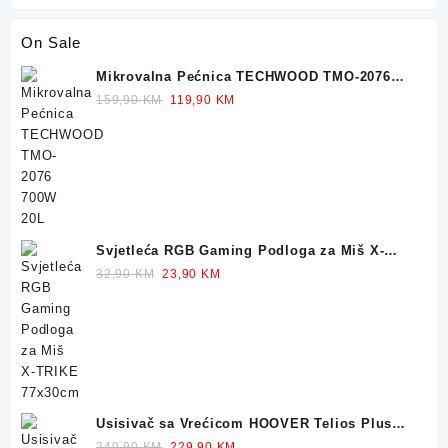
On Sale
Mikrovalna Pećnica TECHWOOD TMO-2076
700W 20L
Original
Current
159,90
KM
119,90
KM
price
price
was:
is:
159,90 KM.
119,90 KM.
Svjetleća RGB Gaming Podloga za Miš X-
TRIKE 77x30cm
Original
Current
32,90
KM
23,90
KM
price
price
was:
is:
32,90 KM.
23,90 KM.
Usisivač sa Vrećicom HOOVER Telios Plus
TE70 700W
Original
Current
249,90
KM
229,90
KM