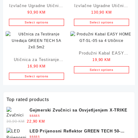
Izvlačne Ugradne Utičnice
Izvlačne Ugradne Utičnice
93,90
KM
130,90
KM
sa 3 Utičnice
sa 3 Utičnice sa 2 USB-a
Select options
Select options
Produžni Kabal EASY
Utičnica za Testiranje
19,90
KM
HOME GT-SL sa 4
16,90
KM
Uređaja GREEN TECH 5A
Utičnice 1.4m
Select options
2×0.5m2
Select options
Top rated products
Gejmerski Zvučnici sa Osvjetljenjem X-TRIKE
Ocjenjeno
Original
Current
30,90
KM
22,90
KM
5.00
od 5
price
price
LED Prijenosni Reflektor GREEN TECH 50-
was:
is:
25W