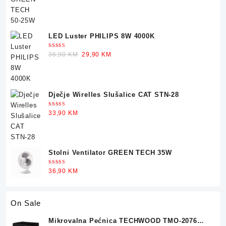
LED Luster PHILIPS 8W 4000K
Ocjenjeno
Original
Current
36,90
KM
29,90
KM
5.00
od 5
price
price
was:
is:
36,90 KM.
29,90 KM.
Dječje Wirelles Slušalice CAT STN-28
Ocjenjeno
33,90
KM
5.00
od 5
Stolni Ventilator GREEN TECH 35W
Ocjenjeno
36,90
KM
5.00
od 5
On Sale
Mikrovalna Pećnica TECHWOOD TMO-2076