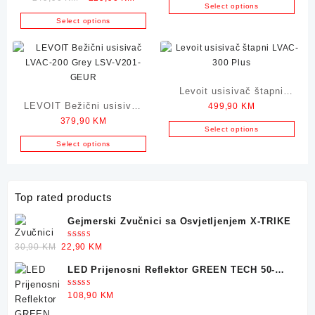
HOOVER Telios Plus
Select options
price
price
TE70 700W
Select options
was:
is:
249,90 KM.
229,90 KM.
Levoit usisivač štapni
LEVOIT Bežični usisivač
499,90
KM
LVAC-300 Plus
379,90
KM
LVAC-200 Grey LSV-V201-
Select options
GEUR
Select options
Top rated products
Gejmerski Zvučnici sa Osvjetljenjem X-TRIKE
Ocjenjeno
Original
Current
30,90
KM
22,90
KM
5.00
od 5
price
price
LED Prijenosni Reflektor GREEN TECH 50-
was:
is:
25W
30,90 KM.
22,90 KM.
Ocjenjeno
108,90
KM
5.00
od 5