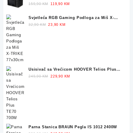
700W 20L
Original
Current
159,90
KM
119,90
KM
price
price
was:
is:
Svjetleća RGB Gaming Podloga za Miš X-
159,90 KM.
119,90 KM.
TRIKE 77x30cm
Original
Current
32,90
KM
23,90
KM
price
price
was:
is:
32,90 KM.
23,90 KM.
Usisivač sa Vrećicom HOOVER Telios Plus
TE70 700W
Original
Current
249,90
KM
229,90
KM
price
price
was:
is:
249,90 KM.
229,90 KM.
Parna Stanica BRAUN Pegla IS 1012 2400W