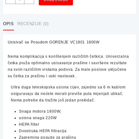
sa
Posudom
GORENJE
VC1801
OPIS
RECENZIJE (0)
1800W
količina
Usisivač sa Posudom GORENJE VC1801 1800W
Nema komplikacija s korištenjem različitih četkica. Univerzalna
četka pruža optimalno usisavanje prašine i savršene rezultate
na svim različitim vrstama podova. Za male poslove uključene
su četka za prašinu i uski nastavak .
Ultra duga teleskopska usisna cijev, zajedno sa 6 m kablom
osiguravaju da nećete morati previše puta mijenjati utikač.
Nema potrebe da tražite još jedan prekidač.
Snaga motora 1800W;
usisna snaga 220W
HEPA filter
Dvostruka HEPA filtracija
Zapremina posude za prašinu