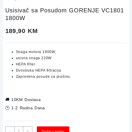
Usisivač sa Posudom GORENJE VC1801
1800W
189,90
KM
Snaga motora 1800W;
usisna snaga 220W
HEPA filter
Dvostruka HEPA filtracija
Zapremina posude za prašinu
🚚
10KM Dostava
🕑 1-2 Radna Dana
Usisivač
Alternative:
-
+
Dodaj u korpu