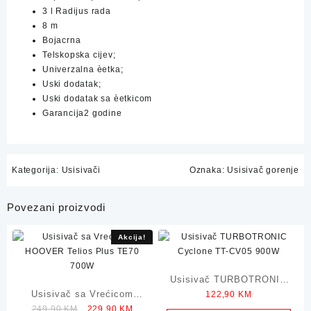
3 l Radijus rada
8 m
Bojacrna
Telskopska cijev;
Univerzalna èetka;
Uski dodatak;
Uski dodatak sa èetkicom
Garancija2 godine
Kategorija:
Usisivači
Oznaka:
Usisivač gorenje
Povezani proizvodi
Akcija!
Usisivač TURBOTRONIC
Usisivač sa Vrećicom
122,90
KM
Cyclone TT-CV05 900W
Original
Current
249,90
KM
229,90
KM