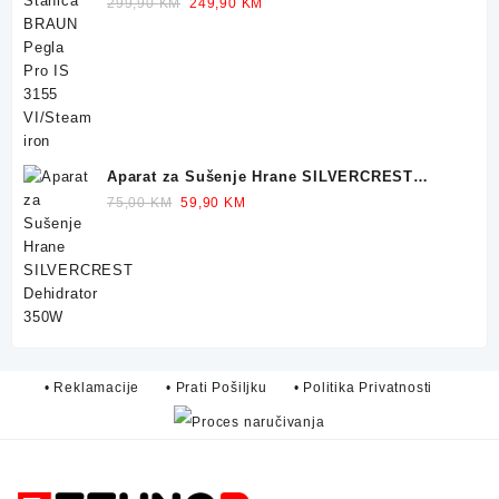
Original
Current
299,90
KM
249,90
KM
price
price
was:
is:
299,90 KM.
249,90 KM.
Aparat za Sušenje Hrane SILVERCREST
Dehidrator 350W
Original
Current
75,00
KM
59,90
KM
price
price
was:
is:
75,00 KM.
59,90 KM.
• Reklamacije
• Prati Pošiljku
• Politika Privatnosti