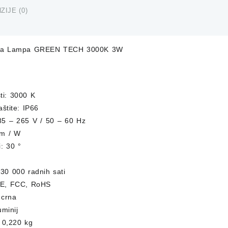
3W
ZIJE (0)
količi
tna Lampa GREEN TECH 3000K 3W
sti: 3000 K
aštite: IP66
5 – 265 V / 50 – 60 Hz
lm / W
i: 30 °
 30 000 radnih sati
: CE, FCC, RoHS
 crna
uminij
: 0,220 kg