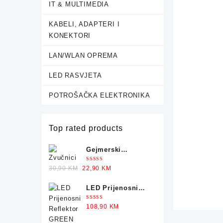
IT & MULTIMEDIA
KABELI, ADAPTERI I
KONEKTORI
LAN/WLAN OPREMA
LED RASVJETA
POTROŠAČKA ELEKTRONIKA
Top rated products
Gejmerski
Zvučnici sa
Ocjenjeno
Original
Current
30,90
KM
22,90
KM
Osvjetljenjem X-
5.00
od 5
price
price
TRIKE
LED Prijenosni
was:
is:
Reflektor GREEN
30,90 KM.
22,90 KM.
Ocjenjeno
108,90
KM
TECH 50-25W
5.00
od 5