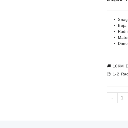
Snag
Boja 
Radni
Mater
Dimen
🚚
10KM D
🕑 1-2 Ra
Vanjs
-
Vrtna
Lamp
GRE
TECH
3000