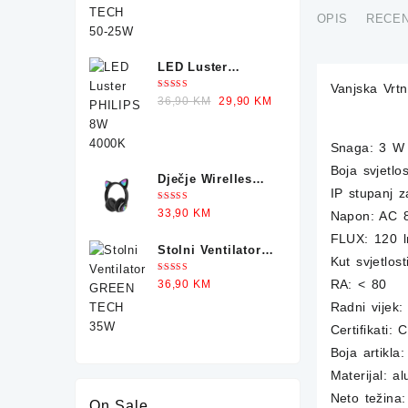
OPIS
RECEN
LED Luster
PHILIPS 8W 4000K
Vanjska Vr
Ocjenjeno
Original
Current
36,90
KM
29,90
KM
5.00
od 5
price
price
was:
is:
Snaga: 3 W
36,90 KM.
29,90 KM.
Boja svjetlo
Dječje Wirelles
IP stupanj z
Slušalice CAT
Ocjenjeno
33,90
KM
Napon: AC 8
STN-28
5.00
od 5
FLUX: 120 
Stolni Ventilator
Kut svjetlost
GREEN TECH 35W
Ocjenjeno
RA: < 80
36,90
KM
5.00
od 5
Radni vijek:
Certifikati
Boja artikla:
Materijal: al
Neto težina
On Sale