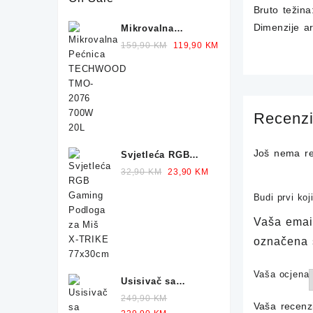
Bruto težina
Dimenzije a
Mikrovalna
Pećnica
Original
Current
159,90
KM
119,90
KM
TECHWOOD TMO-
price
price
2076 700W 20L
was:
is:
159,90 KM.
119,90 KM.
Recenzi
Još nema re
Svjetleća RGB
Gaming Podloga
Original
Current
32,90
KM
23,90
KM
za Miš X-TRIKE
price
price
Budi prvi ko
77x30cm
was:
is:
32,90 KM.
23,90 KM.
Vaša email
označena
Vaša ocjena
Usisivač sa
Vrećicom HOOVER
249,90
KM
Vaša recenz
Telios Plus TE70
Original
Current