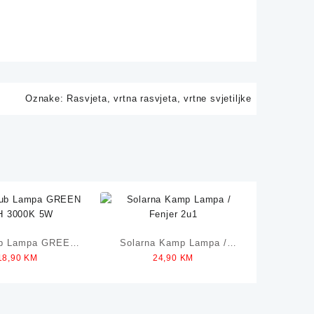
Oznake:
Rasvjeta
,
vrtna rasvjeta
,
vrtne svjetiljke
ub Lampa GREEN
Solarna Kamp Lampa /
18,90
KM
24,90
KM
 3000K 5W
Fenjer 2u1