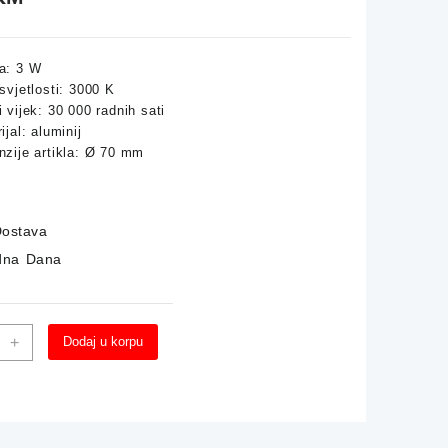
a: 3 W
svjetlosti: 3000 K
 vijek: 30 000 radnih sati
ijal: aluminij
zije artikla: Ø 70 mm
ostava
dna Dana
ka
+
Dodaj u korpu
a
EN
K