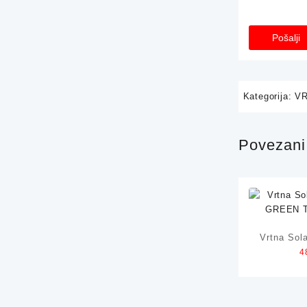
Kategorija:
V
Povezani 
Vrtna Sol
4
GREEN 