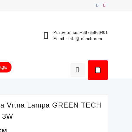
Pozovite nas
+38765869401
Email :
info@tehnob.com
raga
ka Vrtna Lampa GREEN TECH
K 3W
KM