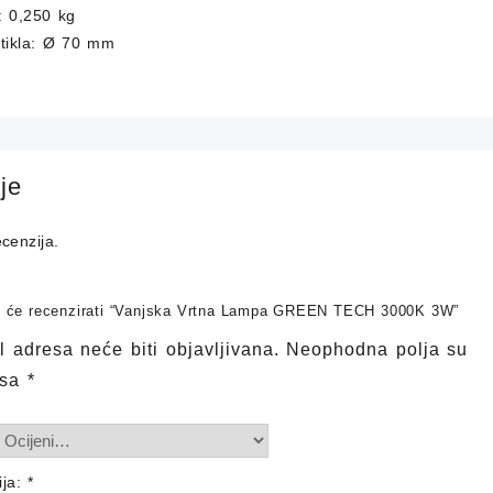
: 0,250 kg
rtikla: Ø 70 mm
je
cenzija.
ji će recenzirati “Vanjska Vrtna Lampa GREEN TECH 3000K 3W”
 adresa neće biti objavljivana.
Neophodna polja su
 sa
*
ija:
*