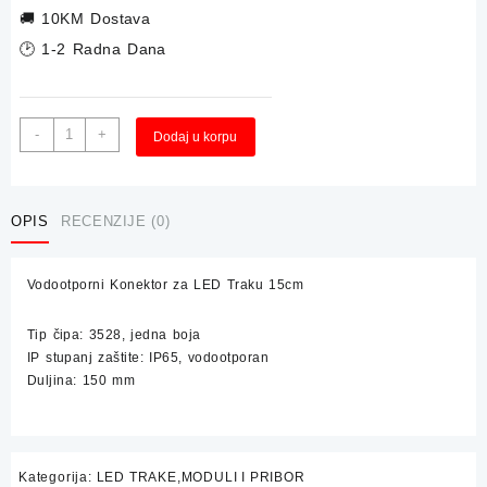
🚚
10KM Dostava
🕑 1-2 Radna Dana
Vodootporni
Alternative:
-
+
Dodaj u korpu
Konektor
za
LED
Traku
OPIS
RECENZIJE (0)
15cm
količina
Vodootporni Konektor za LED Traku 15cm
Tip čipa: 3528, jedna boja
IP stupanj zaštite: IP65, vodootporan
Duljina: 150 mm
Kategorija:
LED TRAKE,MODULI I PRIBOR