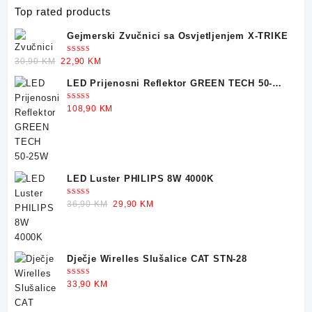
Top rated products
Gejmerski Zvučnici sa Osvjetljenjem X-TRIKE
Ocjenjeno
Original
Current
30,90
KM
22,90
KM
5.00
od 5
price
price
LED Prijenosni Reflektor GREEN TECH 50-
was:
is:
25W
30,90 KM.
22,90 KM.
Ocjenjeno
108,90
KM
5.00
od 5
LED Luster PHILIPS 8W 4000K
Ocjenjeno
Original
Current
36,90
KM
29,90
KM
5.00
od 5
price
price
was:
is:
36,90 KM.
29,90 KM.
Dječje Wirelles Slušalice CAT STN-28
Ocjenjeno
33,90
KM
5.00
od 5