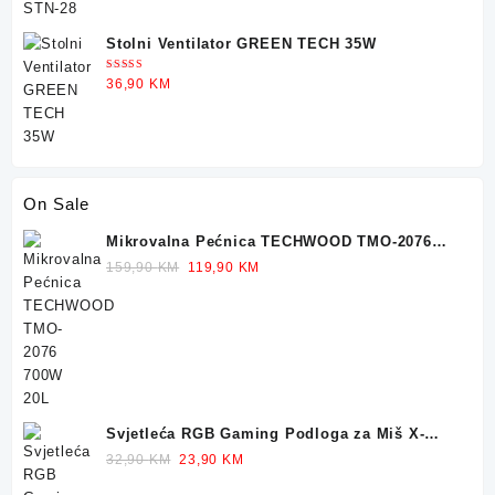
Stolni Ventilator GREEN TECH 35W
Ocjenjeno
36,90
KM
5.00
od 5
On Sale
Mikrovalna Pećnica TECHWOOD TMO-2076
700W 20L
Original
Current
159,90
KM
119,90
KM
price
price
was:
is:
159,90 KM.
119,90 KM.
Svjetleća RGB Gaming Podloga za Miš X-
TRIKE 77x30cm
Original
Current
32,90
KM
23,90
KM
price
price