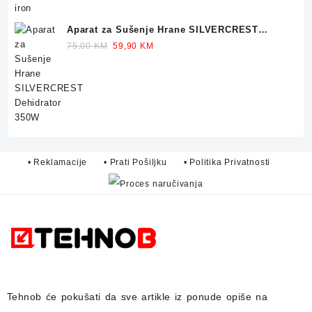
Aparat za Sušenje Hrane SILVERCREST
Dehidrator 350W
Original
Current
75,00
KM
59,90
KM
price
price
was:
is:
75,00 KM.
59,90 KM.
• Reklamacije
• Prati Pošiljku
• Politika Privatnosti
Tehnob
će pokušati da sve artikle iz ponude opiše na