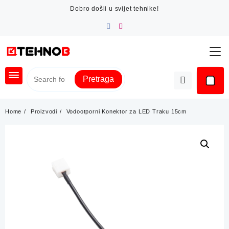
Skip
Dobro došli u svijet tehnike!
to
content
Pretraga
Home
Proizvodi
Vodootporni Konektor za LED Traku 15cm