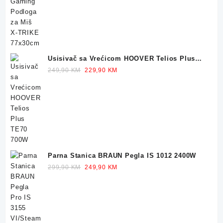
was:
is:
32,90 KM.
23,90 KM.
Usisivač sa Vrećicom HOOVER Telios Plus
TE70 700W
Original
Current
249,90
KM
229,90
KM
price
price
was:
is:
249,90 KM.
229,90 KM.
Parna Stanica BRAUN Pegla IS 1012 2400W
Original
Current
299,90
KM
249,90
KM
price
price
was:
is:
299,90 KM.
249,90 KM.