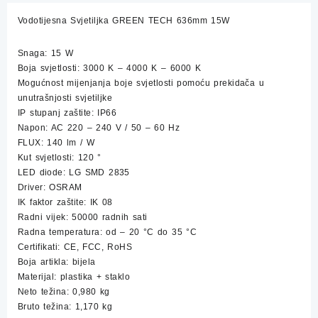
količina
Vodotijesna Svjetiljka GREEN TECH 636mm 15W
Snaga: 15 W
Boja svjetlosti: 3000 K – 4000 K – 6000 K
Mogućnost mijenjanja boje svjetlosti pomoću prekidača u
unutrašnjosti svjetiljke
IP stupanj zaštite: IP66
Napon: AC 220 – 240 V / 50 – 60 Hz
FLUX: 140 lm / W
Kut svjetlosti: 120 °
LED diode: LG SMD 2835
Driver: OSRAM
IK faktor zaštite: IK 08
Radni vijek: 50000 radnih sati
Radna temperatura: od – 20 °C do 35 °C
Certifikati: CE, FCC, RoHS
Boja artikla: bijela
Materijal: plastika + staklo
Neto težina: 0,980 kg
Bruto težina: 1,170 kg