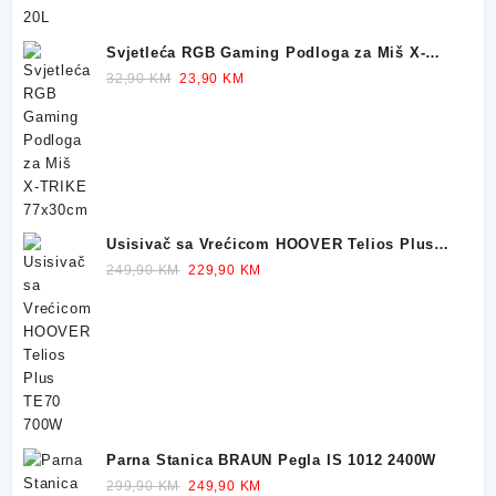
Svjetleća RGB Gaming Podloga za Miš X-
TRIKE 77x30cm
Original
Current
32,90
KM
23,90
KM
price
price
was:
is:
32,90 KM.
23,90 KM.
Usisivač sa Vrećicom HOOVER Telios Plus
TE70 700W
Original
Current
249,90
KM
229,90
KM
price
price
was:
is:
249,90 KM.
229,90 KM.
Parna Stanica BRAUN Pegla IS 1012 2400W
Original
Current
299,90
KM
249,90
KM