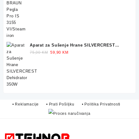
price
price
was:
is:
299,90 KM.
249,90 KM.
Aparat za Sušenje Hrane SILVERCREST
Dehidrator 350W
Original
Current
75,00
KM
59,90
KM
price
price
was:
is:
75,00 KM.
59,90 KM.
• Reklamacije
• Prati Pošiljku
• Politika Privatnosti