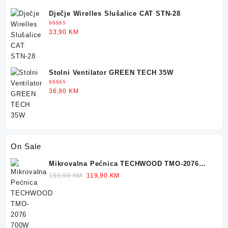
36,90 KM.
29,90 KM.
Dječje Wirelles Slušalice CAT STN-28
Ocjenjeno
33,90
KM
5.00
od 5
Stolni Ventilator GREEN TECH 35W
Ocjenjeno
36,90
KM
5.00
od 5
On Sale
Mikrovalna Pećnica TECHWOOD TMO-2076
700W 20L
Original
Current
159,90
KM
119,90
KM
price
price
was:
is:
159,90 KM.
119,90 KM.