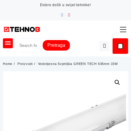
Skip
Dobro došli u svijet tehnike!
to
content
Pretraga
Home
Proizvodi
Vodotijesna Svjetiljka GREEN TECH 636mm 15W