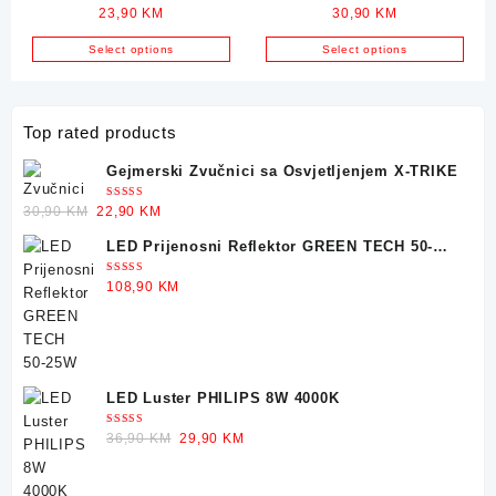
23,90
KM
30,90
KM
Tijelo za 2 x T8 LED
Tijelo za 2 x T8 LED
Neonke 60cm
Neonke 120cm
Select options
Select options
Top rated products
Gejmerski Zvučnici sa Osvjetljenjem X-TRIKE
Ocjenjeno
Original
Current
30,90
KM
22,90
KM
5.00
od 5
price
price
LED Prijenosni Reflektor GREEN TECH 50-
was:
is:
25W
30,90 KM.
22,90 KM.
Ocjenjeno
108,90
KM
5.00
od 5
LED Luster PHILIPS 8W 4000K
Ocjenjeno
Original
Current
36,90
KM
29,90
KM
5.00
od 5
price
price
was:
is: