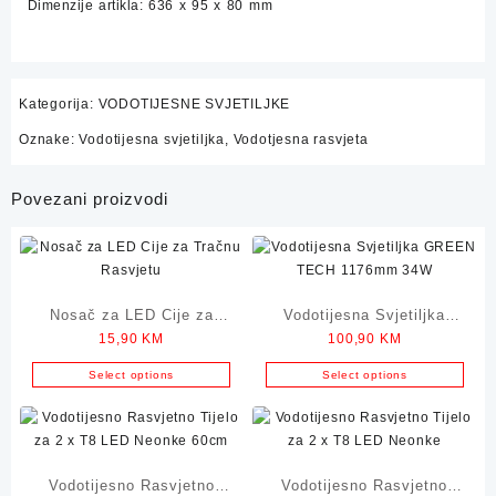
Dimenzije artikla: 636 x 95 x 80 mm
Kategorija:
VODOTIJESNE SVJETILJKE
Oznake:
Vodotijesna svjetiljka
,
Vodotjesna rasvjeta
Povezani proizvodi
Nosač za LED Cije za
Vodotijesna Svjetiljka
15,90
KM
100,90
KM
Tračnu Rasvjetu
GREEN TECH 1176mm
34W
Select options
Select options
Vodotijesno Rasvjetno
Vodotijesno Rasvjetno