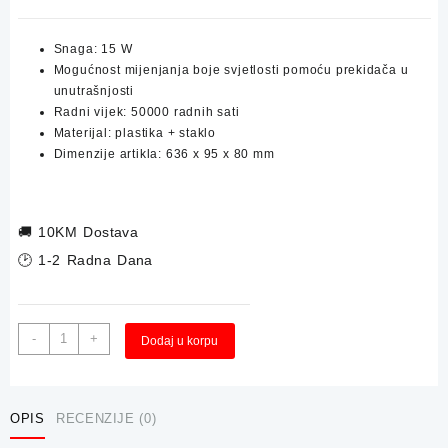
Snaga: 15 W
Mogućnost mijenjanja boje svjetlosti pomoću prekidača u
unutrašnjosti
Radni vijek: 50000 radnih sati
Materijal: plastika + staklo
Dimenzije artikla: 636 x 95 x 80 mm
🚚
10KM Dostava
🕑 1-2 Radna Dana
Vodotijesna
Alternative:
-
+
Dodaj u korpu
Svjetiljka
GREEN
TECH
636mm
OPIS
RECENZIJE (0)
15W