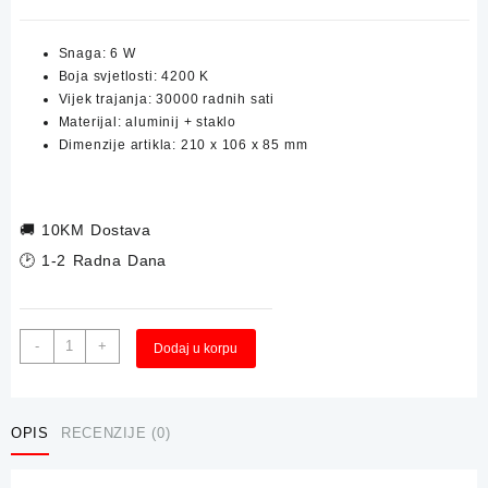
Snaga: 6 W
Boja svjetlosti: 4200 K
Vijek trajanja: 30000 radnih sati
Materijal: aluminij + staklo
Dimenzije artikla: 210 x 106 x 85 mm
🚚
10KM Dostava
🕑 1-2 Radna Dana
Zidna
-
+
Dodaj u korpu
Brodska
Svjetiljka
/
Lampa
OPIS
RECENZIJE (0)
LUMERA
6W