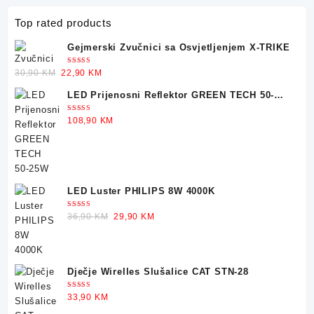
Top rated products
Gejmerski Zvučnici sa Osvjetljenjem X-TRIKE
Ocjenjeno
Original
Current
30,90
KM
22,90
KM
5.00
od 5
price
price
LED Prijenosni Reflektor GREEN TECH 50-
was:
is:
25W
30,90 KM.
22,90 KM.
Ocjenjeno
108,90
KM
5.00
od 5
LED Luster PHILIPS 8W 4000K
Ocjenjeno
Original
Current
36,90
KM
29,90
KM
5.00
od 5
price
price
was:
is:
36,90 KM.
29,90 KM.
Dječje Wirelles Slušalice CAT STN-28
Ocjenjeno
33,90
KM
5.00
od 5