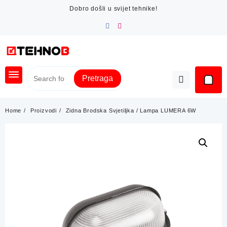
Skip
Dobro došli u svijet tehnike!
to
content
Pretraga
Home
Proizvodi
Zidna Brodska Svjetiljka / Lampa LUMERA 6W