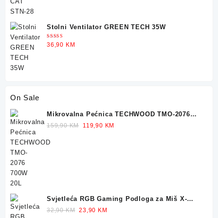
Stolni Ventilator GREEN TECH 35W
Ocjenjeno
36,90
KM
5.00
od 5
On Sale
Mikrovalna Pećnica TECHWOOD TMO-2076
700W 20L
Original
Current
159,90
KM
119,90
KM
price
price
was:
is:
159,90 KM.
119,90 KM.
Svjetleća RGB Gaming Podloga za Miš X-
TRIKE 77x30cm
Original
Current
32,90
KM
23,90
KM