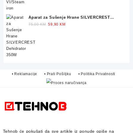
Aparat za Sušenje Hrane SILVERCREST
Dehidrator 350W
Original
Current
75,00
KM
59,90
KM
price
price
was:
is:
75,00 KM.
59,90 KM.
• Reklamacije
• Prati Pošiljku
• Politika Privatnosti
Tehnob
će pokušati da sve artikle iz ponude opiše na