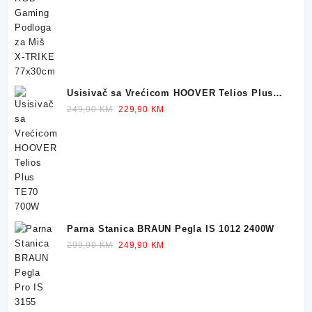
price
price
was:
is:
32,90 KM.
23,90 KM.
Usisivač sa Vrećicom HOOVER Telios Plus
TE70 700W
Original
Current
249,90
KM
229,90
KM
price
price
was:
is:
249,90 KM.
229,90 KM.
Parna Stanica BRAUN Pegla IS 1012 2400W
Original
Current
299,90
KM
249,90
KM
price
price
was:
is:
299,90 KM.
249,90 KM.