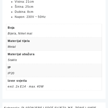
Visina: 21cm
Širina: 25cm
Dubina: 8cm
Napon: 230V ~ 50Hz
Boja
Bijela, Nikel mat
Materijal tijela
Metal
Materijal abažura
Staklo
IP
IP20
Izvor svjetla
excl. 2x E14 · max. 40W
Kategorije:
PLAFONJERE I SPOT SVJETILJKE
,
ZIDNE LAMPE