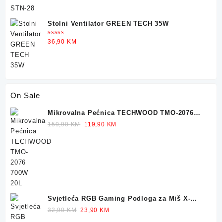
Stolni Ventilator GREEN TECH 35W
Ocjenjeno
36,90
KM
5.00
od 5
On Sale
Mikrovalna Pećnica TECHWOOD TMO-2076
700W 20L
Original
Current
159,90
KM
119,90
KM
price
price
was:
is:
159,90 KM.
119,90 KM.
Svjetleća RGB Gaming Podloga za Miš X-
TRIKE 77x30cm
Original
Current
32,90
KM
23,90
KM
price
price