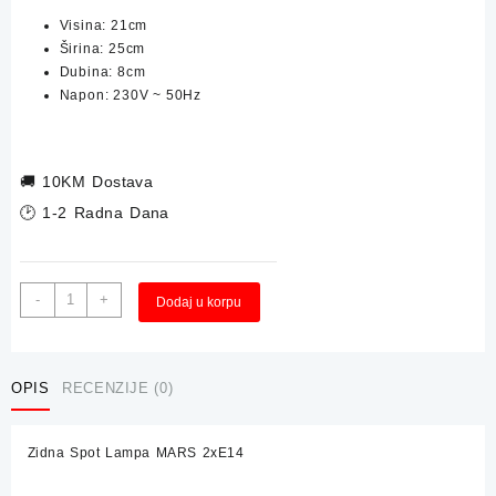
Visina: 21cm
Širina: 25cm
Dubina: 8cm
Napon: 230V ~ 50Hz
🚚
10KM Dostava
🕑 1-2 Radna Dana
Zidna
Alternative:
-
+
Dodaj u korpu
Spot
Lampa
MARS
2xE14
OPIS
RECENZIJE (0)
količina
Zidna Spot Lampa MARS 2xE14