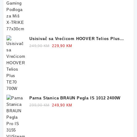
was:
is:
32,90 KM.
23,90 KM.
Usisivač sa Vrećicom HOOVER Telios Plus
TE70 700W
Original
Current
249,90
KM
229,90
KM
price
price
was:
is:
249,90 KM.
229,90 KM.
Parna Stanica BRAUN Pegla IS 1012 2400W
Original
Current
299,90
KM
249,90
KM
price
price
was:
is:
299,90 KM.
249,90 KM.