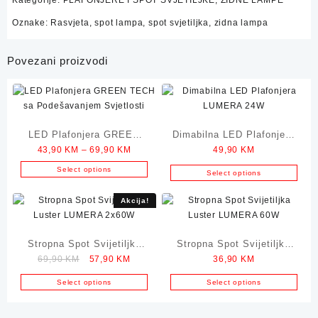
Oznake:
Rasvjeta
,
spot lampa
,
spot svjetiljka
,
zidna lampa
Povezani proizvodi
LED Plafonjera GREEN
Dimabilna LED Plafonjera
Price
43,90
KM
–
69,90
KM
49,90
KM
TECH sa Podešavanjem
LUMERA 24W
range:
Svjetlosti
Select options
Select options
43,90 KM
This
through
product
Akcija!
69,90 KM
has
multiple
Stropna Spot Svijetiljka
variants.
Stropna Spot Svijetiljka
The
Original
Current
69,90
KM
57,90
KM
36,90
KM
Luster LUMERA 2x60W
Luster LUMERA 60W
options
price
price
Select options
Select options
may
was:
is:
be
69,90 KM.
57,90 KM.