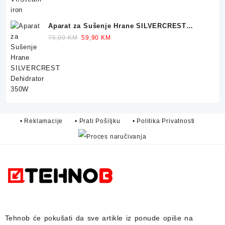
Aparat za Sušenje Hrane SILVERCREST
Dehidrator 350W
Original
Current
75,00
KM
59,90
KM
price
price
was:
is:
75,00 KM.
59,90 KM.
• Reklamacije
• Prati Pošiljku
• Politika Privatnosti
Tehnob
će pokušati da sve artikle iz ponude opiše na