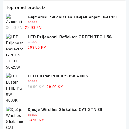
chosen
on
Top rated products
the
Gejmerski Zvučnici sa Osvjetljenjem X-TRIKE
product
page
Ocjenjeno
Original
Current
30,90
KM
22,90
KM
5.00
od 5
price
price
LED Prijenosni Reflektor GREEN TECH 50-
was:
is:
25W
30,90 KM.
22,90 KM.
Ocjenjeno
108,90
KM
5.00
od 5
LED Luster PHILIPS 8W 4000K
Ocjenjeno
Original
Current
36,90
KM
29,90
KM
5.00
od 5
price
price
was:
is:
36,90 KM.
29,90 KM.
Dječje Wirelles Slušalice CAT STN-28
Ocjenjeno
33,90
KM
5.00
od 5