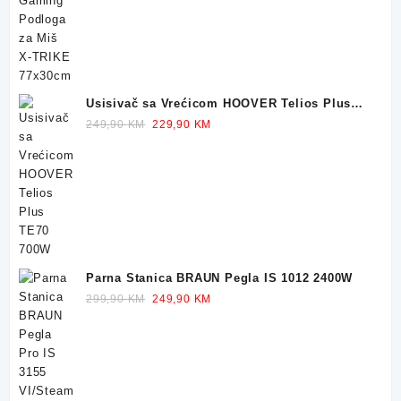
was:
is:
32,90 KM.
23,90 KM.
Usisivač sa Vrećicom HOOVER Telios Plus
TE70 700W
Original
Current
249,90
KM
229,90
KM
price
price
was:
is:
249,90 KM.
229,90 KM.
Parna Stanica BRAUN Pegla IS 1012 2400W
Original
Current
299,90
KM
249,90
KM
price
price
was:
is:
299,90 KM.
249,90 KM.