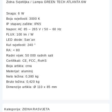
Zidna Svjetiljka / Lampa GREEN TECH ATLANTA 6W
6W
količina
Snaga: 6 W
Boja svjetlosti: 3000 K
IP stupanj zaštite: IP65
Napon: AC 85 – 265 V / 50 – 60 Hz
FLUX: 100 lm / W
LED diode: San`an
Kut svjetlosti: 240 °
RA: < 80
Radni vijek: 50 000 radnih sati
Certifikati: CE, FCC, RoHS
Boja artikla: crna
Materijal: aluminij
Neto težina: 0,380 kg
Bruto težina: 0,420 kg
Dimenzije artikla: Ø 110 x 85 mm
Kategorija:
ZIDNA RASVJETA