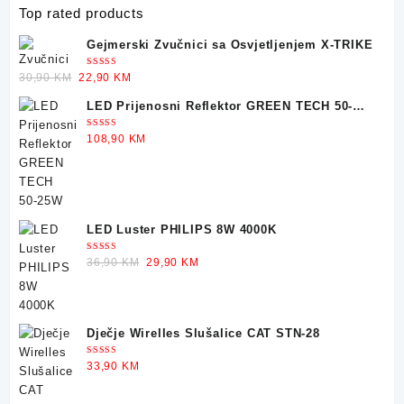
Top rated products
Gejmerski Zvučnici sa Osvjetljenjem X-TRIKE
Ocjenjeno
Original
Current
30,90
KM
22,90
KM
5.00
od 5
price
price
LED Prijenosni Reflektor GREEN TECH 50-
was:
is:
25W
30,90 KM.
22,90 KM.
Ocjenjeno
108,90
KM
5.00
od 5
LED Luster PHILIPS 8W 4000K
Ocjenjeno
Original
Current
36,90
KM
29,90
KM
5.00
od 5
price
price
was:
is:
36,90 KM.
29,90 KM.
Dječje Wirelles Slušalice CAT STN-28
Ocjenjeno
33,90
KM
5.00
od 5