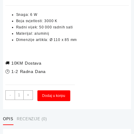
Snaga: 6 W
Boja svjetlosti: 3000 K
Radni vijek: 50 000 radnih sati
Materijal: aluminij
Dimenzije artikla: Ø 110 x 85 mm
🚚
10KM Dostava
🕑 1-2 Radna Dana
Zidna
Alternative:
-
+
Dodaj u korpu
Svjetiljka
/
Lampa
GREEN
OPIS
RECENZIJE (0)
TECH
ATLANTA