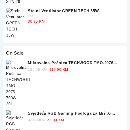
Stolni Ventilator GREEN TECH 35W
Ocjenjeno
36,90
KM
5.00
od 5
On Sale
Mikrovalna Pećnica TECHWOOD TMO-2076
700W 20L
Original
Current
159,90
KM
119,90
KM
price
price
was:
is:
159,90 KM.
119,90 KM.
Svjetleća RGB Gaming Podloga za Miš X-
TRIKE 77x30cm
Original
Current
32,90
KM
23,90
KM
price
price