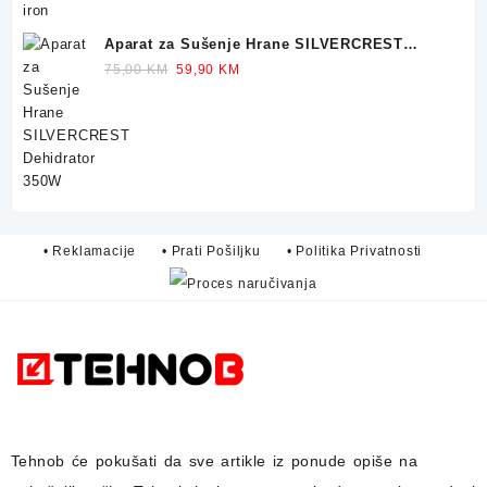
Aparat za Sušenje Hrane SILVERCREST
Dehidrator 350W
Original
Current
75,00
KM
59,90
KM
price
price
was:
is:
75,00 KM.
59,90 KM.
• Reklamacije
• Prati Pošiljku
• Politika Privatnosti
Tehnob
će pokušati da sve artikle iz ponude opiše na