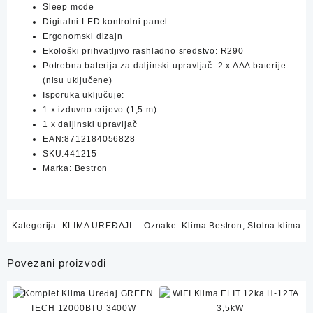
Sleep mode
Digitalni LED kontrolni panel
Ergonomski dizajn
Ekološki prihvatljivo rashladno sredstvo: R290
Potrebna baterija za daljinski upravljač: 2 x AAA baterije
(nisu uključene)
Isporuka uključuje:
1 x izduvno crijevo (1,5 m)
1 x daljinski upravljač
EAN:8712184056828
SKU:441215
Marka: Bestron
Kategorija:
KLIMA UREĐAJI
Oznake:
Klima Bestron
,
Stolna klima
Povezani proizvodi