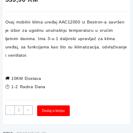
Ovaj mobilni klima uređaj AAC12000 iz Bestron-a savršen
je izbor za ugodnu unutrašnju temperaturu u vrućim
ljetnim danima. Ima 3-u-1 daljinski upravljač za klima
uređaj, sa funkcijama kao što su klimatizacija, odvlaživanje
i ventilator.
🚚
10KM Dostava
🕑 1-2 Radna Dana
3u1
Alternative:
-
+
Dodaj u korpu
Klima,
Ventilator
i