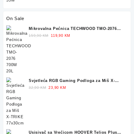
On Sale
Mikrovalna Pećnica TECHWOOD TMO-2076
700W 20L
Original
Current
159,90
KM
119,90
KM
price
price
was:
is:
159,90 KM.
119,90 KM.
Svjetleća RGB Gaming Podloga za Miš X-
TRIKE 77x30cm
Original
Current
32,90
KM
23,90
KM
price
price
was:
is:
32,90 KM.
23,90 KM.
Usisivač sa Vrećicom HOOVER Telios Plus