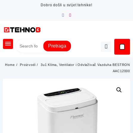
Skip
Dobro došli u svijet tehnike!
to
content
Pretraga
Home
Proizvodi
3u1 Klima, Ventilator i Odvlaživač Vazduha BESTRON
AAC12000