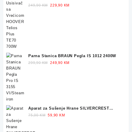
TE70 700W
Original
Current
249,90
KM
229,90
KM
price
price
was:
is:
249,90 KM.
229,90 KM.
Parna Stanica BRAUN Pegla IS 1012 2400W
Original
Current
299,90
KM
249,90
KM
price
price
was:
is:
299,90 KM.
249,90 KM.
Aparat za Sušenje Hrane SILVERCREST
Dehidrator 350W
Original
Current
75,00
KM
59,90
KM
price
price
was:
is: