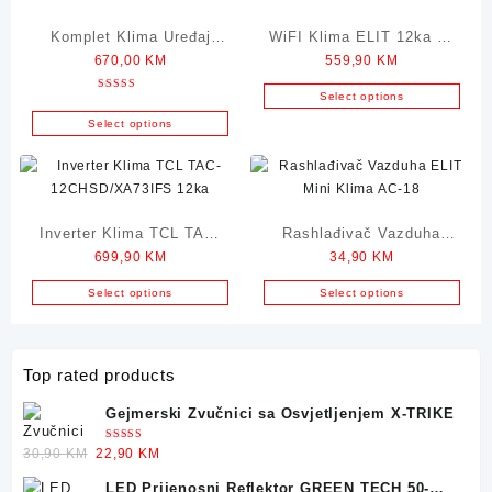
Komplet Klima Uređaj
WiFI Klima ELIT 12ka H-
670,00
KM
559,90
KM
GREEN TECH 12000BTU
12TA 3,5kW
3400W
Select options
Ocjenjeno
5.00
od 5
Select options
Inverter Klima TCL TAC-
Rashlađivač Vazduha
699,90
KM
34,90
KM
12CHSD/XA73IFS 12ka
ELIT Mini Klima AC-18
Select options
Select options
Top rated products
Gejmerski Zvučnici sa Osvjetljenjem X-TRIKE
Ocjenjeno
Original
Current
30,90
KM
22,90
KM
5.00
od 5
price
price
LED Prijenosni Reflektor GREEN TECH 50-