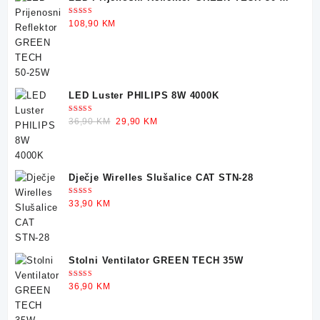
was:
is:
25W
30,90 KM.
22,90 KM.
Ocjenjeno
108,90
KM
5.00
od 5
LED Luster PHILIPS 8W 4000K
Ocjenjeno
Original
Current
36,90
KM
29,90
KM
5.00
od 5
price
price
was:
is:
36,90 KM.
29,90 KM.
Dječje Wirelles Slušalice CAT STN-28
Ocjenjeno
33,90
KM
5.00
od 5
Stolni Ventilator GREEN TECH 35W
Ocjenjeno
36,90
KM
5.00
od 5