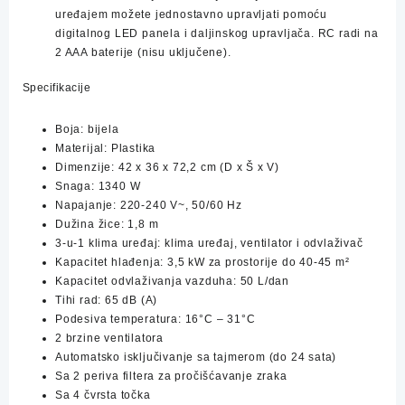
uređajem možete jednostavno upravljati pomoću
digitalnog LED panela i daljinskog upravljača. RC radi na
2 AAA baterije (nisu uključene).
Specifikacije
Boja: bijela
Materijal: Plastika
Dimenzije: 42 x 36 x 72,2 cm (D x Š x V)
Snaga: 1340 W
Napajanje: 220-240 V~, 50/60 Hz
Dužina žice: 1,8 m
3-u-1 klima uređaj: klima uređaj, ventilator i odvlaživač
Kapacitet hlađenja: 3,5 kW za prostorije do 40-45 m²
Kapacitet odvlaživanja vazduha: 50 L/dan
Tihi rad: 65 dB (A)
Podesiva temperatura: 16°C – 31°C
2 brzine ventilatora
Automatsko isključivanje sa tajmerom (do 24 sata)
Sa 2 periva filtera za pročišćavanje zraka
Sa 4 čvrsta točka