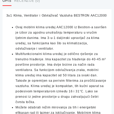
Odvlaživač
OPIS
RECENZIJE (0)
Vazduha
BESTRON
3u1 Klima, Ventilator i Odvlaživač Vazduha BESTRON AAC12000
AAC12000
količina
Ovaj mobilni klima uređaj AAC12000 iz Bestron-a savršen
je izbor za ugodnu unutrašnju temperaturu u vrućim
ljetnim danima. Ima 3-u-1 daljinski upravljač za klima
uređaj, sa funkcijama kao što su klimatizacija,
odvlaživanje i ventilator.
Multifunkcionalni klima uređaj je odlično rješenje za
trenutno hlađenje. Ima kapacitet za hlađenje do 40-45 m²
površine prostorije. Ima dvije brzine za način rada
ventilatora. Sa funkcijom odvlaživanja zraka, mobilni
klima uređaj ima kapacitet od 50 litara za svaki dan.
Takođe je opremljen sa perivim filterima za pročišćavanje
vazduha. Klima uređaj je kompaktan, tih kućni aparat sa
podesivom temperaturom između 16 i 31°C. Lako se
prenosi iz jedne prostorije u drugu zahvaljujući četiri
čvrsta točka.
Možete odabrati režim mirovanja za tih i energetski
efikasan rad ili tajmer za isključivanje. Mobilnim klima