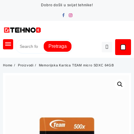
Skip
Dobro došli u svijet tehnike!
to
content
Pretraga
Home
Proizvodi
Memorijska Kartica TEAM micro SDXC 64GB