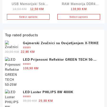
USB Memorijski Stik
RAM Memorija DDR4
Original
Current
18,50
KM
12,50
KM
138,90
KM
TEAM GROUP 32GB 3.2
TEAM GROUP 2x8GB
price
price
3200MHz
Select options
Select options
was:
is:
18,50 KM.
12,50 KM.
Top rated products
Gejmerski Zvučnici sa Osvjetljenjem X-TRIKE
Ocjenjeno
Original
Current
30,90
KM
22,90
KM
5.00
od 5
price
price
LED Prijenosni Reflektor GREEN TECH 50-
was:
is:
25W
30,90 KM.
22,90 KM.
Ocjenjeno
108,90
KM
5.00
od 5
LED Luster PHILIPS 8W 4000K
Ocjenjeno
Original
Current
36,90
KM
29,90
KM
5.00
od 5
price
price