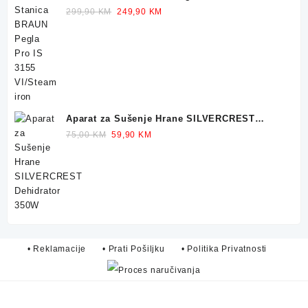
Original
Current
299,90
KM
249,90
KM
price
price
was:
is:
299,90 KM.
249,90 KM.
Aparat za Sušenje Hrane SILVERCREST
Dehidrator 350W
Original
Current
75,00
KM
59,90
KM
price
price
was:
is:
75,00 KM.
59,90 KM.
• Reklamacije
• Prati Pošiljku
• Politika Privatnosti