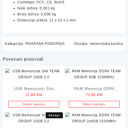
Certifikati: FCC, CE, RoHS
Neto težina: 0,001 kg
Bruto težina: 0,008 kg
Dimenzije artikla: 11 x 15 x 1 mm
Kategorija:
POHRANA PODATAKA
Oznaka:
memorijska kartica
Povezani proizvodi
USB Memorijski Stik
RAM Memorija DDR4
11,90
KM
73,90
KM
TEAM GROUP 16GB 2.0
TEAM GROUP 8GB
3200MHz
Select options
Select options
Akcija!