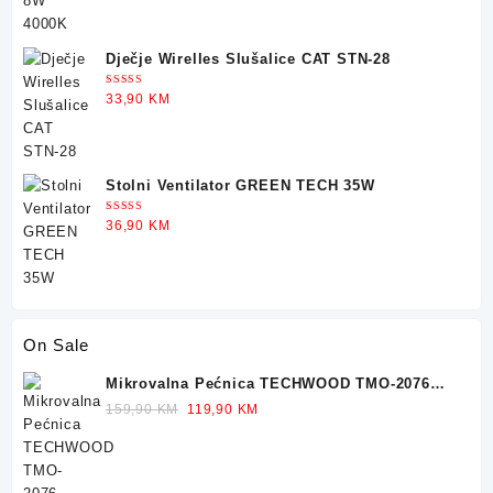
was:
is:
36,90 KM.
29,90 KM.
Dječje Wirelles Slušalice CAT STN-28
Ocjenjeno
33,90
KM
5.00
od 5
Stolni Ventilator GREEN TECH 35W
Ocjenjeno
36,90
KM
5.00
od 5
On Sale
Mikrovalna Pećnica TECHWOOD TMO-2076
700W 20L
Original
Current
159,90
KM
119,90
KM
price
price
was:
is:
159,90 KM.
119,90 KM.