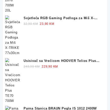
Svjetleća RGB Gaming Podloga za Miš X-
TRIKE 77x30cm
Original
Current
32,90
KM
23,90
KM
price
price
was:
is:
32,90 KM.
23,90 KM.
Usisivač sa Vrećicom HOOVER Telios Plus
TE70 700W
Original
Current
249,90
KM
229,90
KM
price
price
was:
is:
249,90 KM.
229,90 KM.
Parna Stanica BRAUN Pegla IS 1012 2400W