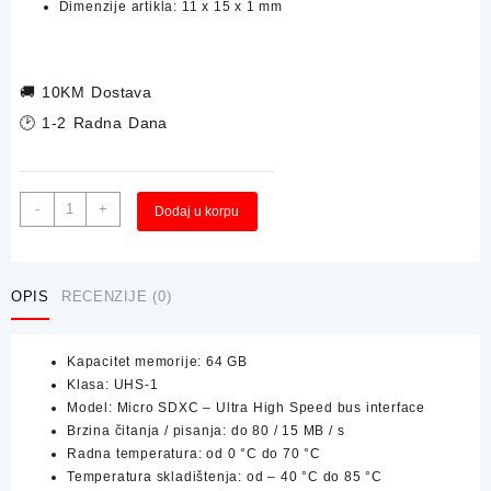
Dimenzije artikla: 11 x 15 x 1 mm
🚚
10KM Dostava
🕑 1-2 Radna Dana
Memorijska
Alternative:
-
+
Dodaj u korpu
Kartica
TEAM
micro
SDXC
OPIS
RECENZIJE (0)
64GB
količina
Kapacitet memorije: 64 GB
Klasa: UHS-1
Model: Micro SDXC – Ultra High Speed bus interface
Brzina čitanja / pisanja: do 80 / 15 MB / s
Radna temperatura: od 0 °C do 70 °C
Temperatura skladištenja: od – 40 °C do 85 °C