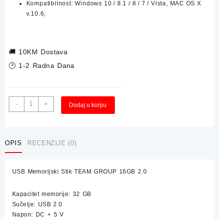
Kompatibilnost: Windows 10 / 8.1 / 8 / 7 / Vista, MAC OS X
v.10.6,
🚚
10KM Dostava
🕑 1-2 Radna Dana
USB
Alternative:
-
+
Dodaj u korpu
Memorijski
Stik
TEAM
GROUP
OPIS
RECENZIJE (0)
32GB
2.0
USB Memorijski Stik TEAM GROUP 16GB 2.0
količina
Kapacitet memorije: 32 GB
Sučelje: USB 2.0
Napon: DC + 5 V