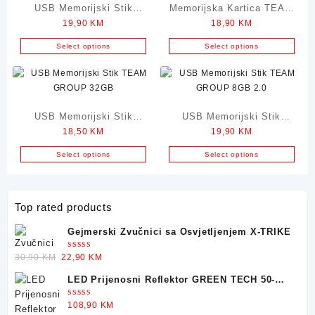
USB Memorijski Stik
Memorijska Kartica TEAM
19,90
KM
18,90
KM
TEAM GROUP 64GB 3.2
micro SDHC 32GB
Select options
Select options
USB Memorijski Stik
USB Memorijski Stik
18,50
KM
19,90
KM
TEAM GROUP 32GB
TEAM GROUP 8GB 2.0
Select options
Select options
Top rated products
Gejmerski Zvučnici sa Osvjetljenjem X-TRIKE
Ocjenjeno
Original
Current
30,90
KM
22,90
KM
5.00
od 5
price
price
LED Prijenosni Reflektor GREEN TECH 50-
was:
is:
25W
30,90 KM.
22,90 KM.
Ocjenjeno
108,90
KM
5.00
od 5