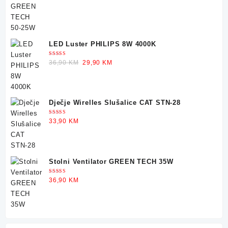
LED Luster PHILIPS 8W 4000K
Ocjenjeno
Original
Current
36,90
KM
29,90
KM
5.00
od 5
price
price
was:
is:
36,90 KM.
29,90 KM.
Dječje Wirelles Slušalice CAT STN-28
Ocjenjeno
33,90
KM
5.00
od 5
Stolni Ventilator GREEN TECH 35W
Ocjenjeno
36,90
KM
5.00
od 5