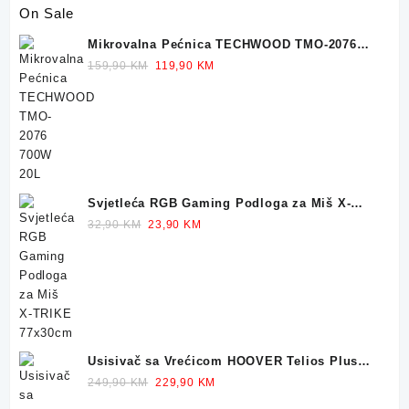
On Sale
Mikrovalna Pećnica TECHWOOD TMO-2076
700W 20L
Original
Current
159,90
KM
119,90
KM
price
price
was:
is:
159,90 KM.
119,90 KM.
Svjetleća RGB Gaming Podloga za Miš X-
TRIKE 77x30cm
Original
Current
32,90
KM
23,90
KM
price
price
was:
is:
32,90 KM.
23,90 KM.
Usisivač sa Vrećicom HOOVER Telios Plus
TE70 700W
Original
Current
249,90
KM
229,90
KM
price
price