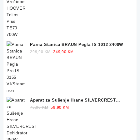
was:
is:
249,90 KM.
229,90 KM.
Parna Stanica BRAUN Pegla IS 1012 2400W
Original
Current
299,90
KM
249,90
KM
price
price
was:
is:
299,90 KM.
249,90 KM.
Aparat za Sušenje Hrane SILVERCREST
Dehidrator 350W
Original
Current
75,00
KM
59,90
KM
price
price
was:
is:
75,00 KM.
59,90 KM.