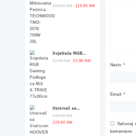
Pećnica
Original
Current
159,90
KM
119,90
KM
TECHWOOD TMO-
price
price
2076 700W 20L
was:
is:
159,90 KM.
119,90 KM.
Svjetleća RGB
Gaming Podloga
Original
Current
32,90
KM
23,90
KM
Naziv
*
za Miš X-TRIKE
price
price
77x30cm
was:
is:
32,90 KM.
23,90 KM.
Email
*
Usisivač sa
Vrećicom HOOVER
249,90
KM
Telios Plus TE70
Original
Current
229,90
KM
Sačuvaj 
700W
price
price
komentare.
was:
is: