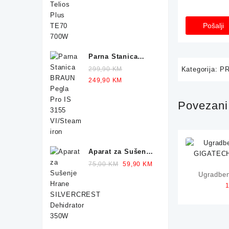
249,90 KM.
229,90 KM.
Parna Stanica
BRAUN Pegla IS
299,90
KM
Kategorija:
PR
1012 2400W
Original
Current
249,90
KM
price
price
was:
is:
Povezani 
299,90 KM.
249,90 KM.
Aparat za Sušenje
Hrane
Original
Current
75,00
KM
59,90
KM
SILVERCREST
price
price
Ugradben
Dehidrator 350W
was:
is:
GIGATECH 
75,00 KM.
59,90 KM.