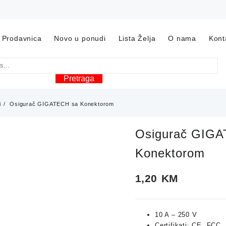
Prodavnica
Novo u ponudi
Lista Želja
O nama
Kont
Pretraga
i
Osigurač GIGATECH sa Konektorom
Osigurač GIG
Konektorom
1,20
KM
10 A – 250 V
Certifikati: CE, FCC