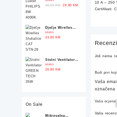
PHILIPS 8W 4000K
10 A – 250 
Ocjenjeno
Original
Current
36,90
KM
29,90
KM
5.00
od 5
Certifikati
price
price
was:
is:
36,90 KM.
29,90 KM.
Dječje Wirelles
Slušalice CAT
Ocjenjeno
33,90
KM
STN-28
5.00
od 5
Recenzi
Još nema re
Stolni Ventilator
GREEN TECH 35W
Ocjenjeno
36,90
KM
5.00
od 5
Budi prvi ko
Vaša email
označena
Vaša ocjena
On Sale
Vaša recenz
Mikrovalna