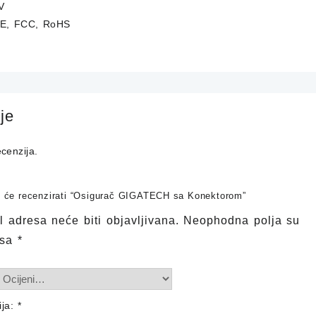
V
: CE, FCC, RoHS
je
cenzija.
ji će recenzirati “Osigurač GIGATECH sa Konektorom”
 adresa neće biti objavljivana.
Neophodna polja su
 sa
*
ija:
*