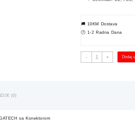
🚚
10KM Dostava
🕑 1-2 Radna Dana
Osigurač
-
+
Dodaj 
GIGATECH
sa
Konektorom
količina
ZIJE (0)
IGATECH sa Konektorom