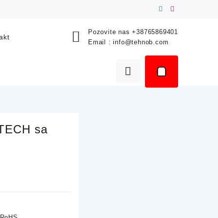
Pozovite nas
+38765869401
akt
Email :
info@tehnob.com
ATECH sa
, RoHS