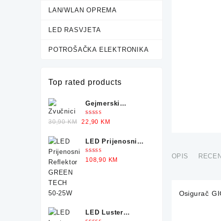
LAN/WLAN OPREMA
LED RASVJETA
POTROŠAČKA ELEKTRONIKA
Top rated products
Gejmerski
Zvučnici sa
Ocjenjeno
Original
Current
30,90
KM
22,90
KM
Osvjetljenjem X-
5.00
od 5
price
price
TRIKE
LED Prijenosni
was:
is:
Reflektor GREEN
30,90 KM.
22,90 KM.
OPIS
RECEN
Ocjenjeno
108,90
KM
TECH 50-25W
5.00
od 5
Osigurač G
LED Luster