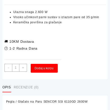
Ulazna snaga 2.600 W
Visoko učinkovit parni sustav s izlazom pare od 35 g/min
Keramička površina za glačanje
🚚
10KM Dostava
🕑 1-2 Radna Dana
Pegla
-
+
Dodaj u korpu
/
Glačalo
na
Paru
OPIS
RECENZIJE (0)
SENCOR
SSI
Pegla / Glačalo na Paru SENCOR SSI 6110GD 2600W
6110GD
2600W