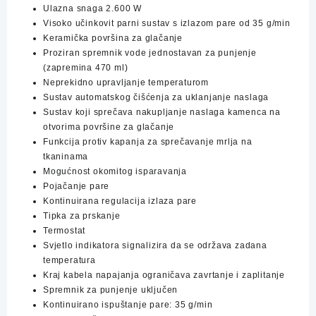
količina
Ulazna snaga 2.600 W
Visoko učinkovit parni sustav s izlazom pare od 35 g/min
Keramička površina za glačanje
Proziran spremnik vode jednostavan za punjenje
(zapremina 470 ml)
Neprekidno upravljanje temperaturom
Sustav automatskog čišćenja za uklanjanje naslaga
Sustav koji sprečava nakupljanje naslaga kamenca na
otvorima površine za glačanje
Funkcija protiv kapanja za sprečavanje mrlja na
tkaninama
Mogućnost okomitog isparavanja
Pojačanje pare
Kontinuirana regulacija izlaza pare
Tipka za prskanje
Termostat
Svjetlo indikatora signalizira da se održava zadana
temperatura
Kraj kabela napajanja ograničava zavrtanje i zaplitanje
Spremnik za punjenje uključen
Kontinuirano ispuštanje pare: 35 g/min