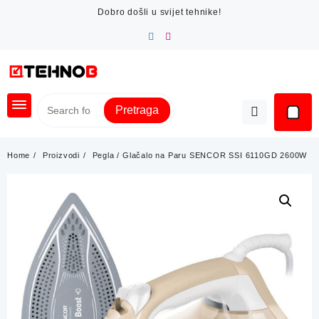
Skip
Dobro došli u svijet tehnike!
to
content
Pretraga
Home
Proizvodi
Pegla / Glačalo na Paru SENCOR SSI 6110GD 2600W