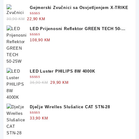
Gejmerski Zvučnici sa Osvjetljenjem X-TRIKE
Ocjenjeno
Original
Current
30,90
KM
22,90
KM
5.00
od 5
price
price
LED Prijenosni Reflektor GREEN TECH 50-
was:
is:
25W
30,90 KM.
22,90 KM.
Ocjenjeno
108,90
KM
5.00
od 5
LED Luster PHILIPS 8W 4000K
Ocjenjeno
Original
Current
36,90
KM
29,90
KM
5.00
od 5
price
price
was:
is:
36,90 KM.
29,90 KM.
Dječje Wirelles Slušalice CAT STN-28
Ocjenjeno
33,90
KM
5.00
od 5