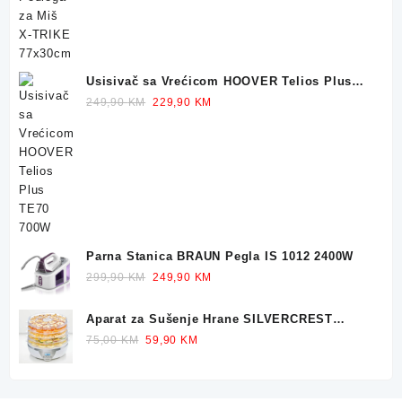
32,90 KM.
23,90 KM.
Usisivač sa Vrećicom HOOVER Telios Plus
TE70 700W
Original
Current
249,90
KM
229,90
KM
price
price
was:
is:
249,90 KM.
229,90 KM.
Parna Stanica BRAUN Pegla IS 1012 2400W
Original
Current
299,90
KM
249,90
KM
price
price
was:
is:
Aparat za Sušenje Hrane SILVERCREST
299,90 KM.
249,90 KM.
Dehidrator 350W
Original
Current
75,00
KM
59,90
KM
price
price
was:
is:
75,00 KM.
59,90 KM.