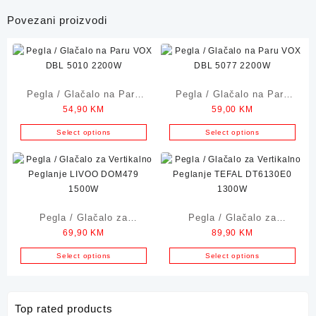
Povezani proizvodi
Pegla / Glačalo na Paru
Pegla / Glačalo na Paru
54,90
KM
59,00
KM
VOX DBL 5010 2200W
VOX DBL 5077 2200W
Select options
Select options
Pegla / Glačalo za
Pegla / Glačalo za
69,90
KM
89,90
KM
Vertikalno Peglanje LIVOO
Vertikalno Peglanje TEFAL
DOM479 1500W
DT6130E0 1300W
Select options
Select options
Top rated products