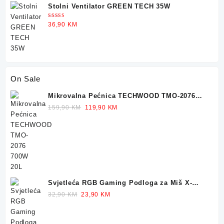
Stolni Ventilator GREEN TECH 35W
Ocjenjeno
36,90
KM
5.00
od 5
On Sale
Mikrovalna Pećnica TECHWOOD TMO-2076
700W 20L
Original
Current
159,90
KM
119,90
KM
price
price
was:
is:
159,90 KM.
119,90 KM.
Svjetleća RGB Gaming Podloga za Miš X-
TRIKE 77x30cm
Original
Current
32,90
KM
23,90
KM
price
price
was:
is: