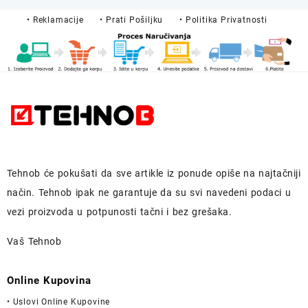
75,00 KM.
59,90 KM.
• Reklamacije
• Prati Pošiljku
• Politika Privatnosti
Tehnob
će pokušati da sve artikle iz ponude opiše na najtačniji
način.
Tehnob
ipak ne garantuje da su svi navedeni podaci u
vezi proizvoda u potpunosti
tačni i bez grešaka.
Vaš Tehnob
Online Kupovina
• Uslovi Online Kupovine