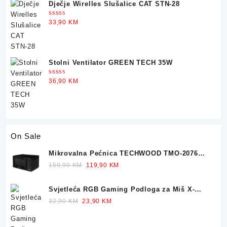
Dječje Wirelles Slušalice CAT STN-28
Ocjenjeno
33,90
KM
5.00
od 5
Stolni Ventilator GREEN TECH 35W
Ocjenjeno
36,90
KM
5.00
od 5
On Sale
Mikrovalna Pećnica TECHWOOD TMO-2076
700W 20L
Original
Current
159,90
KM
119,90
KM
price
price
was:
is:
Svjetleća RGB Gaming Podloga za Miš X-
159,90 KM.
119,90 KM.
TRIKE 77x30cm
Original
Current
32,90
KM
23,90
KM
price
price
was:
is: