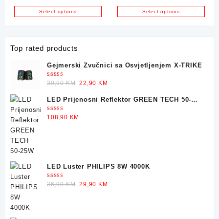
Select options
Select options
Top rated products
Gejmerski Zvučnici sa Osvjetljenjem X-TRIKE
Ocjenjeno
Original
Current
30,90
KM
22,90
KM
5.00
od 5
price
price
LED Prijenosni Reflektor GREEN TECH 50-
was:
is:
25W
30,90 KM.
22,90 KM.
Ocjenjeno
108,90
KM
5.00
od 5
LED Luster PHILIPS 8W 4000K
Ocjenjeno
Original
Current
36,90
KM
29,90
KM
5.00
od 5
price
price
was:
is:
36,90 KM.
29,90 KM.