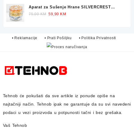
Aparat za Sušenje Hrane SILVERCREST
Dehidrator 350W
Original
Current
75,00
KM
59,90
KM
price
price
was:
is:
75,00 KM.
59,90 KM.
• Reklamacije
• Prati Pošiljku
• Politika Privatnosti
Tehnob
će pokušati da sve artikle iz ponude opiše na
najtačniji način.
Tehnob
ipak ne garantuje da su svi navedeni
podaci u vezi proizvoda u potpunosti
tačni i bez grešaka.
Vaš Tehnob