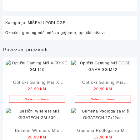
Kategorija:
MIŠEVI I PODLOGE
Oznake:
gaming miš
,
miš za gejmere
,
optički miševi
Povezani proizvodi
Optički Gaming Miš X-
Optički Gaming Miš
23,90
KM
20,90
KM
TRIKE GM-110
GOOD GAME GG-M22
Select options
Select options
Bežični Wireless Miš
Gumena Podloga za Miš
20,90
KM
12,90
KM
GIGATECH GM-530
GIGATECH 27x22cm