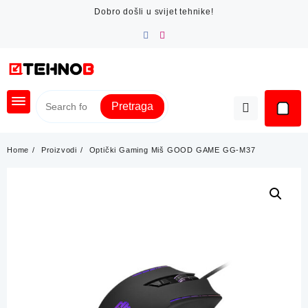
Skip
Dobro došli u svijet tehnike!
to
content
Pretraga
Home
Proizvodi
Optički Gaming Miš GOOD GAME GG-M37