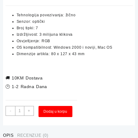
Tehnologija povezivanja: žično
Senzor: optički
Broj tipki: 7
Izdržljivost: 3 milijuna klikova
Osvjetljenje: RGB
OS kompatibilnost: Windows 2000 i noviji, Mac OS
Dimenzije artikla: 80 x 127 x 43 mm
🚚
10KM Dostava
🕑 1-2 Radna Dana
Optički
Alternative:
-
+
Dodaj u korpu
Gaming
Miš
GOOD
GAME
OPIS
RECENZIJE (0)