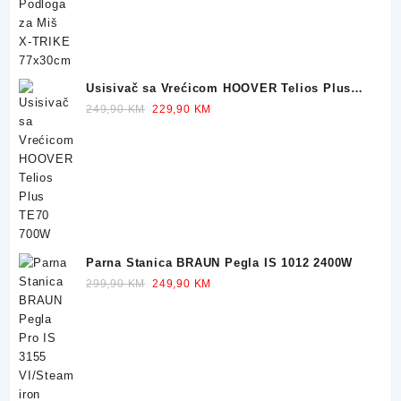
32,90 KM.
23,90 KM.
Usisivač sa Vrećicom HOOVER Telios Plus
TE70 700W
Original
Current
249,90
KM
229,90
KM
price
price
was:
is:
249,90 KM.
229,90 KM.
Parna Stanica BRAUN Pegla IS 1012 2400W
Original
Current
299,90
KM
249,90
KM
price
price
was:
is:
299,90 KM.
249,90 KM.