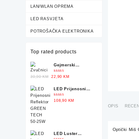
LAN/WLAN OPREMA
LED RASVJETA
POTROŠAČKA ELEKTRONIKA
Top rated products
Gejmerski
Zvučnici sa
Ocjenjeno
Original
Current
30,90
KM
22,90
KM
Osvjetljenjem X-
5.00
od 5
price
price
TRIKE
LED Prijenosni
was:
is:
Reflektor GREEN
30,90 KM.
22,90 KM.
Ocjenjeno
108,90
KM
TECH 50-25W
5.00
od 5
OPIS
RECEN
Optički Mi
LED Luster