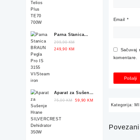
249,90 KM.
229,90 KM.
Email
*
Parna Stanica
BRAUN Pegla IS
299,90
KM
1012 2400W
Original
Current
249,90
KM
Sačuvaj 
price
price
komentare.
was:
is:
299,90 KM.
249,90 KM.
Aparat za Sušenje
Hrane
Original
Current
75,00
KM
59,90
KM
Kategorija:
MI
SILVERCREST
price
price
Dehidrator 350W
was:
is:
75,00 KM.
59,90 KM.
Povezani 