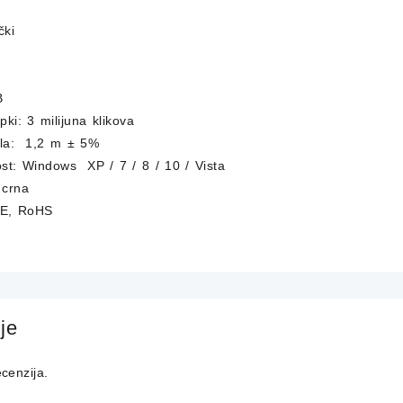
čki
B
tipki: 3 milijuna klikova
ela: 1,2 m ± 5%
ost: Windows XP / 7 / 8 / 10 / Vista
 crna
 CE, RoHS
je
cenzija.