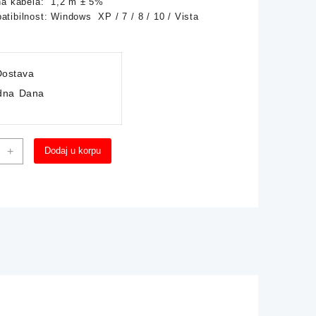
ina kabela: 1,2 m ± 5%
tibilnost: Windows XP / 7 / 8 / 10 / Vista
ostava
dna Dana
ki
+
Dodaj u korpu
TECH
na