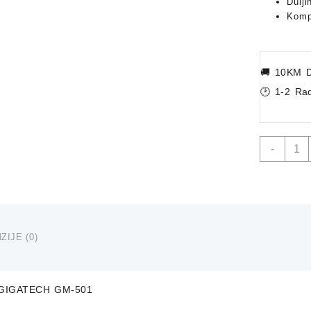
Dulj
Kompa
🚚
10KM D
🕑 1-2 Ra
Optič
-
Miš
GIGA
GM-
501
količi
ZIJE (0)
š GIGATECH GM-501