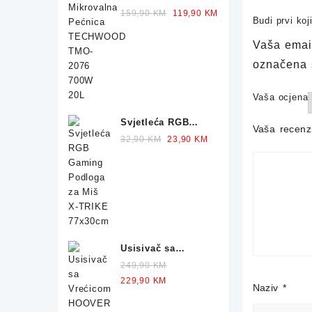
Pećnica
Original
Current
159,90
KM
119,90
KM
Budi prvi ko
TECHWOOD TMO-
price
price
2076 700W 20L
was:
is:
Vaša email
159,90 KM.
119,90 KM.
označena
Vaša ocjena
Svjetleća RGB
Vaša recenz
Gaming Podloga
Original
Current
32,90
KM
23,90
KM
za Miš X-TRIKE
price
price
77x30cm
was:
is:
32,90 KM.
23,90 KM.
Usisivač sa
Vrećicom HOOVER
249,90
KM
Telios Plus TE70
Original
Current
229,90
KM
Naziv
*
700W
price
price
was:
is: