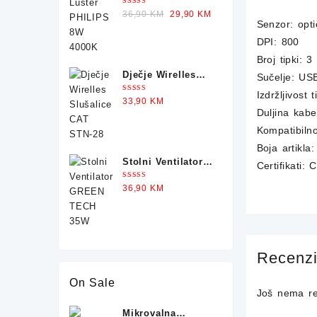
PHILIPS 8W 4000K
Ocjenjeno
Original
Current
36,90
KM
29,90
KM
5.00
od 5
Senzor: opti
price
price
DPI: 800
was:
is:
36,90 KM.
29,90 KM.
Broj tipki: 3
Dječje Wirelles
Sučelje: US
Slušalice CAT
Izdržljivost 
Ocjenjeno
33,90
KM
STN-28
5.00
od 5
Duljina kab
Kompatibiln
Boja artikla:
Stolni Ventilator
Certifikati:
GREEN TECH 35W
Ocjenjeno
36,90
KM
5.00
od 5
Recenzi
On Sale
Još nema re
Mikrovalna