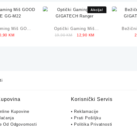
Akcija!
aming Miš GOOD
Optički Gaming Miš
Bežičn
Original
Current
0,90
KM
19,90
KM
12,90
KM
E GG-M22
GIGATECH Ranger
GIGAT
price
price
was:
is:
19,90 KM.
12,90 KM.
ti
Kupovina
Korisnički Servis
Online Kupovine
• Reklamacije
laćanja
• Prati Pošiljku
je Od Odgovornosti
• Politika Privatnosti