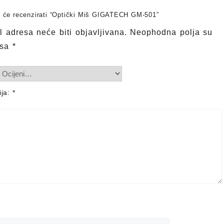
ji će recenzirati “Optički Miš GIGATECH GM-501”
 adresa neće biti objavljivana.
Neophodna polja su
 sa
*
ija:
*