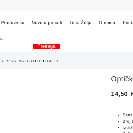
Prodavnica
Novo u ponudi
Lista Želja
O nama
Kont
Pretraga
i
Optički Miš GIGATECH GM-501
Optič
14,50
Senzo
Broj 
Izdrž