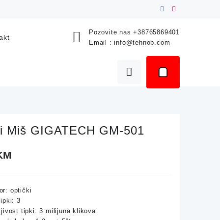
Pozovite nas
+38765869401
akt
Email :
info@tehnob.com
ki Miš GIGATECH GM-501
KM
r: optički
tipki: 3
ljivost tipki: 3 milijuna klikova