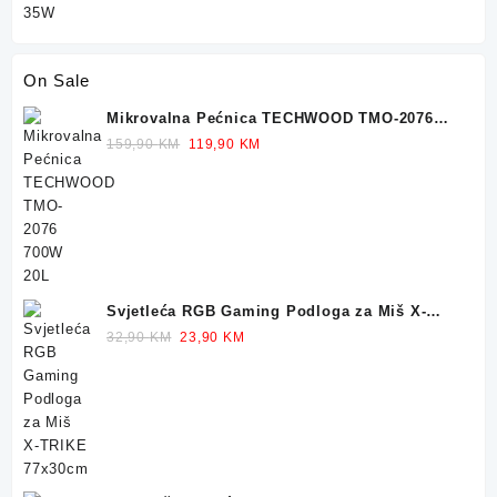
On Sale
Mikrovalna Pećnica TECHWOOD TMO-2076
700W 20L
Original
Current
159,90
KM
119,90
KM
price
price
was:
is:
159,90 KM.
119,90 KM.
Svjetleća RGB Gaming Podloga za Miš X-
TRIKE 77x30cm
Original
Current
32,90
KM
23,90
KM
price
price
was:
is:
32,90 KM.
23,90 KM.