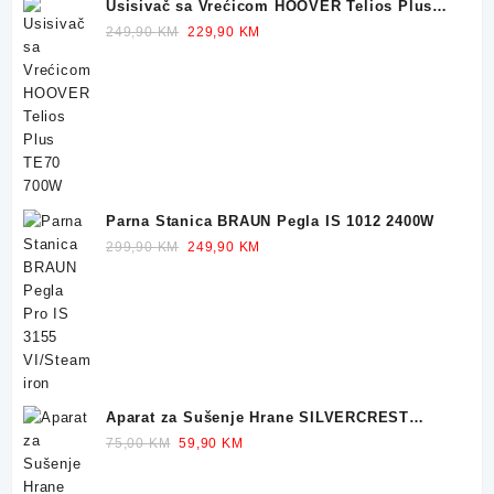
Usisivač sa Vrećicom HOOVER Telios Plus
TE70 700W
Original
Current
249,90
KM
229,90
KM
price
price
was:
is:
249,90 KM.
229,90 KM.
Parna Stanica BRAUN Pegla IS 1012 2400W
Original
Current
299,90
KM
249,90
KM
price
price
was:
is:
299,90 KM.
249,90 KM.
Aparat za Sušenje Hrane SILVERCREST
Dehidrator 350W
Original
Current
75,00
KM
59,90
KM
price
price
was:
is: