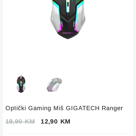
Optički Gaming Miš GIGATECH Ranger
Original
Current
19,90
KM
12,90
KM
price
price