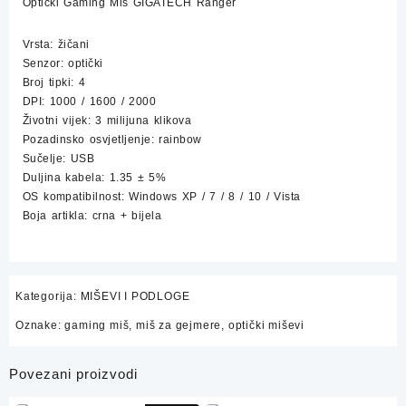
Optički Gaming Miš GIGATECH Ranger
Vrsta: žičani
Senzor: optički
Broj tipki: 4
DPI: 1000 / 1600 / 2000
Životni vijek: 3 milijuna klikova
Pozadinsko osvjetljenje: rainbow
Sučelje: USB
Duljina kabela: 1.35 ± 5%
OS kompatibilnost: Windows XP / 7 / 8 / 10 / Vista
Boja artikla: crna + bijela
Kategorija:
MIŠEVI I PODLOGE
Oznake:
gaming miš
,
miš za gejmere
,
optički miševi
Povezani proizvodi