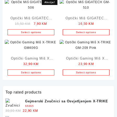
Akcija!
Optički Miš GIGATECH
Optički Miš GIGATECH
Original
Current
15,50
KM
7,90
KM
16,50
KM
GM-506
GM-510
price
price
Select options
Select options
was:
is:
15,50 KM.
7,90 KM.
Optički Gaming Miš X-
Optički Gaming Miš X-
32,90
KM
23,90
KM
TRIKE GM406G
TRIKE GM-209 Pink
Select options
Select options
Top rated products
Gejmerski Zvučnici sa Osvjetljenjem X-TRIKE
Ocjenjeno
Original
Current
30,90
KM
22,90
KM
5.00
od 5
price
price