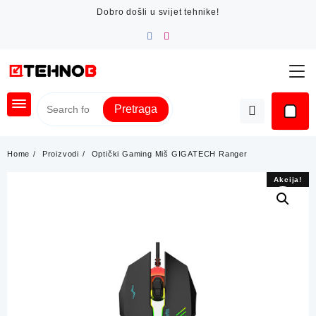
Skip
Dobro došli u svijet tehnike!
to
content
Pretraga
Home
Proizvodi
Optički Gaming Miš GIGATECH Ranger
Akcija!
Akcija!