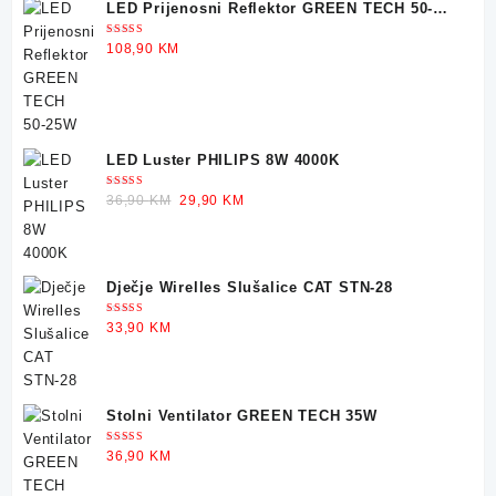
LED Prijenosni Reflektor GREEN TECH 50-
was:
is:
25W
30,90 KM.
22,90 KM.
Ocjenjeno
108,90
KM
5.00
od 5
LED Luster PHILIPS 8W 4000K
Ocjenjeno
Original
Current
36,90
KM
29,90
KM
5.00
od 5
price
price
was:
is:
36,90 KM.
29,90 KM.
Dječje Wirelles Slušalice CAT STN-28
Ocjenjeno
33,90
KM
5.00
od 5
Stolni Ventilator GREEN TECH 35W
Ocjenjeno
36,90
KM
5.00
od 5