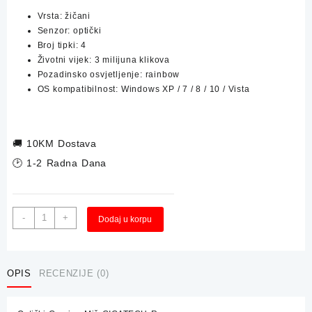
Vrsta: žičani
was:
is:
Senzor: optički
Broj tipki: 4
19,90 KM.
12,90 KM.
Životni vijek: 3 milijuna klikova
Pozadinsko osvjetljenje: rainbow
OS kompatibilnost: Windows XP / 7 / 8 / 10 / Vista
🚚
10KM Dostava
🕑 1-2 Radna Dana
Optički
Alternative:
-
+
Dodaj u korpu
Gaming
Miš
GIGATECH
Ranger
OPIS
RECENZIJE (0)
količina