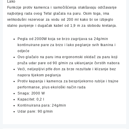
Lako
Funkcije protiv kamenca i samočišćenja olakšavaju održavanje
najboljeg rada ovog Tefal glačala na paru. Osim toga, ima
velikodušni rezervoar za vodu od 200 ml kako bi se izbjeglo
stalno punjenje i dugačak kabel od 1,9 m za slobodu kretanja.
Pegla od 2000W koja se brzo zagrijava sa 24g/min
kontinuirane pare za brzo i lako peglanje svih tkanina i
odjeće
Ovo glačalo na paru ima ergonomski okidač za paru koji
pruža udar pare od 90 g/min za uklanjanje čvrstih nabora
Veći, neljepljivi ptfe đon za brze rezultate i klizanje bez
napora tijekom peglanja
Protiv kapanja i kamenca za besprijekorno rublje i trajne
performanse, plus ekološki način rada
Snaga: 2000 W
Kapacitet: 0,2 l
Kontinuirana para: 24g/min
Udar pare: 90 g/min