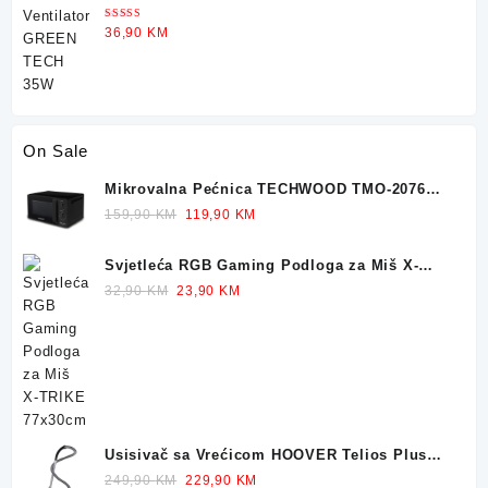
Ocjenjeno
36,90
KM
5.00
od 5
On Sale
Mikrovalna Pećnica TECHWOOD TMO-2076
700W 20L
Original
Current
159,90
KM
119,90
KM
price
price
was:
is:
Svjetleća RGB Gaming Podloga za Miš X-
159,90 KM.
119,90 KM.
TRIKE 77x30cm
Original
Current
32,90
KM
23,90
KM
price
price
was:
is:
32,90 KM.
23,90 KM.
Usisivač sa Vrećicom HOOVER Telios Plus
TE70 700W
Original
Current
249,90
KM
229,90
KM