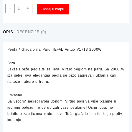
Pegla
Alternative:
-
+
Dodaj u korpu
/
Glačalo
na
Paru
OPIS
RECENZIJE (0)
TEFAL
Virtuo
Pegla / Glačalo na Paru TEFAL Virtuo V1713 2000W
V1713
2000W
količina
Brzo
Lakše i brže peglajte sa Tefal Virtuo peglom na paru. Sa 2000 W
iza sebe, ova elegantna pegla se brzo zagreva i uklanja čak i
najteže nabore u trenu.
Efikasno
Sa većom* neljepljivom đonom, Virtuo pokriva više tkanine u
jednom potezu. To će ubrzati vaše peglanje! Osim toga, ne
brinite o kapljicama vode – ovo Tefal glačalo ima funkciju protiv
kapanja.