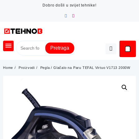
Skip
Dobro došli u svijet tehnike!
to
content
Pretraga
Home
Proizvodi
Pegla / Glačalo na Paru TEFAL Virtuo V1713 2000W