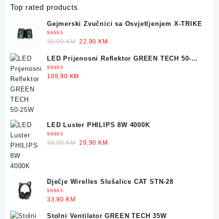
Top rated products
Gejmerski Zvučnici sa Osvjetljenjem X-TRIKE
Ocjenjeno
Original
Current
30,90
KM
22,90
KM
5.00
od 5
price
price
LED Prijenosni Reflektor GREEN TECH 50-
was:
is:
25W
30,90 KM.
22,90 KM.
Ocjenjeno
108,90
KM
5.00
od 5
LED Luster PHILIPS 8W 4000K
Ocjenjeno
Original
Current
36,90
KM
29,90
KM
5.00
od 5
price
price
was:
is:
36,90 KM.
29,90 KM.
Dječje Wirelles Slušalice CAT STN-28
Ocjenjeno
33,90
KM
5.00
od 5
Stolni Ventilator GREEN TECH 35W