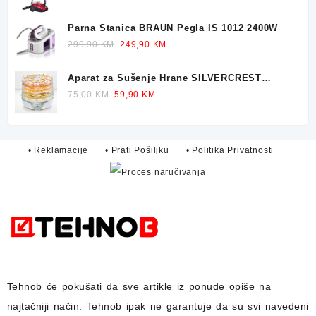
price
price
was:
is:
Parna Stanica BRAUN Pegla IS 1012 2400W
249,90 KM.
229,90 KM.
Original
Current
299,90
KM
249,90
KM
price
price
was:
is:
Aparat za Sušenje Hrane SILVERCREST
299,90 KM.
249,90 KM.
Dehidrator 350W
Original
Current
75,00
KM
59,90
KM
price
price
was:
is:
75,00 KM.
59,90 KM.
• Reklamacije
• Prati Pošiljku
• Politika Privatnosti
Tehnob
će pokušati da sve artikle iz ponude opiše na
najtačniji način.
Tehnob
ipak ne garantuje da su svi navedeni