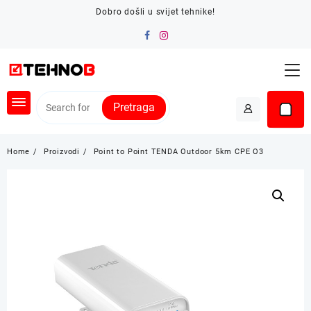
Skip
Dobro došli u svijet tehnike!
to
content
Pretraga
Home
Proizvodi
Point to Point TENDA Outdoor 5km CPE O3