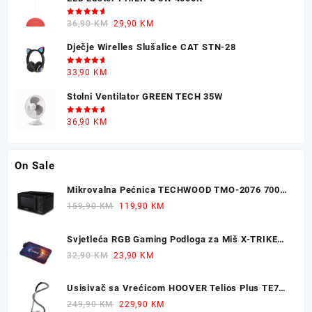
Ocjenjeno
Original
Current
36,90
KM
29,90
KM
5.00
od 5
price
price
Dječje Wirelles Slušalice CAT STN-28
was:
is:
36,90 KM.
29,90 KM.
Ocjenjeno
33,90
KM
5.00
od 5
Stolni Ventilator GREEN TECH 35W
Ocjenjeno
36,90
KM
5.00
od 5
On Sale
Mikrovalna Pećnica TECHWOOD TMO-2076 700W
20L
Original
Current
159,90
KM
119,90
KM
price
price
was:
is:
Svjetleća RGB Gaming Podloga za Miš X-TRIKE
159,90 KM.
119,90 KM.
77x30cm
Original
Current
32,90
KM
23,90
KM
price
price
was:
is:
Usisivač sa Vrećicom HOOVER Telios Plus TE70
32,90 KM.
23,90 KM.
700W
Original
Current
249,90
KM
229,90
KM