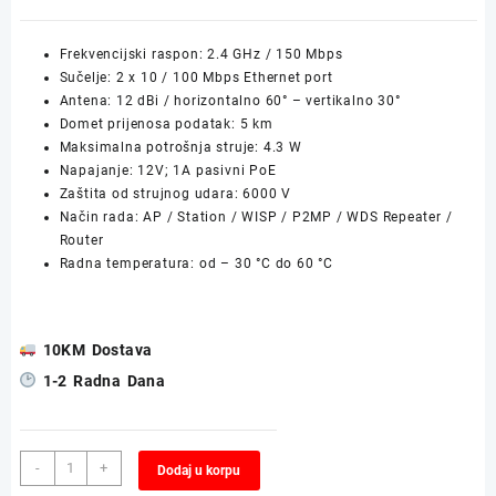
Frekvencijski raspon: 2.4 GHz / 150 Mbps
Sučelje: 2 x 10 / 100 Mbps Ethernet port
Antena: 12 dBi / horizontalno 60° – vertikalno 30°
Domet prijenosa podatak: 5 km
Maksimalna potrošnja struje: 4.3 W
Napajanje: 12V; 1A pasivni PoE
Zaštita od strujnog udara: 6000 V
Način rada: AP / Station / WISP / P2MP / WDS Repeater /
Router
Radna temperatura: od – 30 °C do 60 °C
10KM Dostava
1-2 Radna Dana
Point
Alternative:
-
+
Dodaj u korpu
to