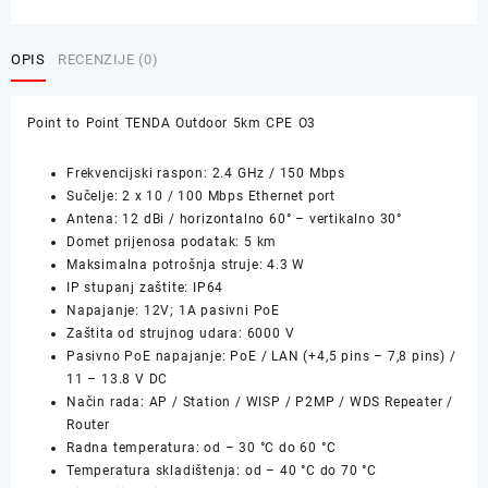
Point
TENDA
Outdoor
OPIS
RECENZIJE (0)
5km
CPE
Point to Point TENDA Outdoor 5km CPE O3
O3
količina
Frekvencijski raspon: 2.4 GHz / 150 Mbps
Sučelje: 2 x 10 / 100 Mbps Ethernet port
Antena: 12 dBi / horizontalno 60° – vertikalno 30°
Domet prijenosa podatak: 5 km
Maksimalna potrošnja struje: 4.3 W
IP stupanj zaštite: IP64
Napajanje: 12V; 1A pasivni PoE
Zaštita od strujnog udara: 6000 V
Pasivno PoE napajanje: PoE / LAN (+4,5 pins – 7,8 pins) /
11 – 13.8 V DC
Način rada: AP / Station / WISP / P2MP / WDS Repeater /
Router
Radna temperatura: od – 30 °C do 60 °C
Temperatura skladištenja: od – 40 °C do 70 °C