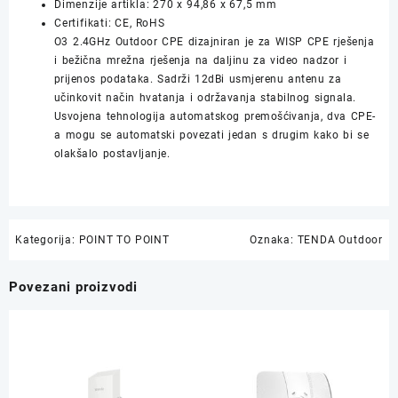
Dimenzije artikla: 270 x 94,86 x 67,5 mm
Certifikati: CE, RoHS
O3 2.4GHz Outdoor CPE dizajniran je za WISP CPE rješenja
i bežična mrežna rješenja na daljinu za video nadzor i
prijenos podataka. Sadrži 12dBi usmjerenu antenu za
učinkovit način hvatanja i održavanja stabilnog signala.
Usvojena tehnologija automatskog premošćivanja, dva CPE-
a mogu se automatski povezati jedan s drugim kako bi se
olakšalo postavljanje.
Kategorija:
POINT TO POINT
Oznaka:
TENDA Outdoor
Povezani proizvodi