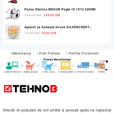
price
price
was:
is:
Parna Stanica BRAUN Pegla IS 1012 2400W
249,90 KM.
229,90 KM.
Original
Current
299,90
KM
249,90
KM
price
price
was:
is:
Aparat za Sušenje Hrane SILVERCREST
299,90 KM.
249,90 KM.
Dehidrator 350W
Original
Current
75,00
KM
59,90
KM
price
price
was:
is:
75,00 KM.
59,90 KM.
• Reklamacije
• Prati Pošiljku
• Politika Privatnosti
Tehnob
će pokušati da sve artikle iz ponude opiše na najtačniji