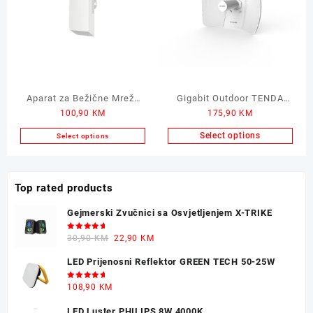
Aparat za Bežične Mreže
Gigabit Outdoor TENDA
100,90
KM
175,90
KM
na Velike Udaljenosti
5GHz 11ac 23dBi CPE O9
TENDA Outdoor
Select options
Select options
Top rated products
Gejmerski Zvučnici sa Osvjetljenjem X-TRIKE
Ocjenjeno
Original
Current
30,90
KM
22,90
KM
5.00
od 5
price
price
LED Prijenosni Reflektor GREEN TECH 50-25W
was:
is:
30,90 KM.
22,90 KM.
Ocjenjeno
108,90
KM
5.00
od 5
LED Luster PHILIPS 8W 4000K