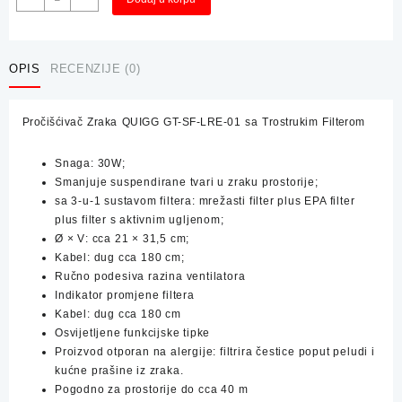
Zraka
QUIGG
sa
Trostrukim
OPIS
RECENZIJE (0)
Filterom
30W
Pročišćivač Zraka QUIGG GT-SF-LRE-01 sa Trostrukim Filterom
količina
Snaga: 30W;
Smanjuje suspendirane tvari u zraku prostorije;
sa 3-u-1 sustavom filtera: mrežasti filter plus EPA filter
plus filter s aktivnim ugljenom;
Ø × V: cca 21 × 31,5 cm;
Kabel: dug cca 180 cm;
Ručno podesiva razina ventilatora
Indikator promjene filtera
Kabel: dug cca 180 cm
Osvijetljene funkcijske tipke
Proizvod otporan na alergije: filtrira čestice poput peludi i
kućne prašine iz zraka.
Pogodno za prostorije do cca 40 m