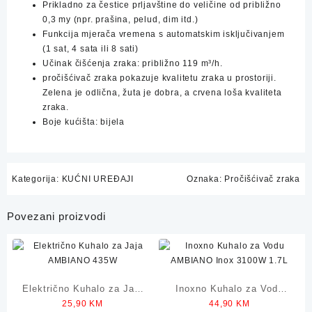
Prikladno za čestice prljavštine do veličine od približno
0,3 my (npr. prašina, pelud, dim itd.)
Funkcija mjerača vremena s automatskim isključivanjem
(1 sat, 4 sata ili 8 sati)
Učinak čišćenja zraka: približno 119 m³/h.
pročišćivač zraka pokazuje kvalitetu zraka u prostoriji.
Zelena je odlična, žuta je dobra, a crvena loša kvaliteta
zraka.
Boje kućišta: bijela
Kategorija:
KUĆNI UREĐAJI
Oznaka:
Pročišćivač zraka
Povezani proizvodi
Električno Kuhalo za Jaja
Inoxno Kuhalo za Vodu
25,90
KM
44,90
KM
AMBIANO 435W
AMBIANO Inox 3100W