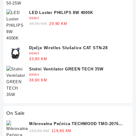
LED Luster PHILIPS 8W 4000K
Ocjenjeno
Original
Current
36,90
KM
29,90
KM
5.00
od 5
price
price
was:
is:
36,90 KM.
29,90 KM.
Dječje Wirelles Slušalice CAT STN-28
Ocjenjeno
33,90
KM
5.00
od 5
Stolni Ventilator GREEN TECH 35W
Ocjenjeno
36,90
KM
5.00
od 5
On Sale
Mikrovalna Pećnica TECHWOOD TMO-2076
700W 20L
Original
Current
159,90
KM
119,90
KM