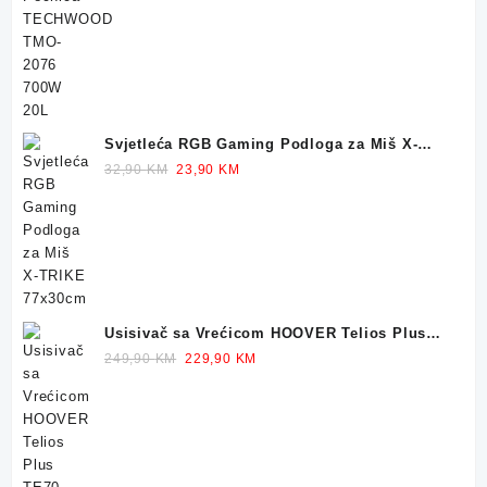
price
price
was:
is:
159,90 KM.
119,90 KM.
Svjetleća RGB Gaming Podloga za Miš X-
TRIKE 77x30cm
Original
Current
32,90
KM
23,90
KM
price
price
was:
is:
32,90 KM.
23,90 KM.
Usisivač sa Vrećicom HOOVER Telios Plus
TE70 700W
Original
Current
249,90
KM
229,90
KM
price
price
was:
is:
249,90 KM.
229,90 KM.