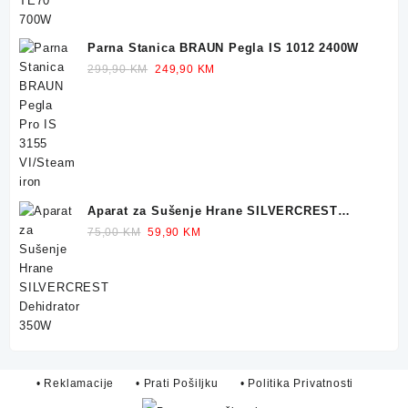
Parna Stanica BRAUN Pegla IS 1012 2400W
Original
Current
299,90
KM
249,90
KM
price
price
was:
is:
299,90 KM.
249,90 KM.
Aparat za Sušenje Hrane SILVERCREST
Dehidrator 350W
Original
Current
75,00
KM
59,90
KM
price
price
was:
is:
75,00 KM.
59,90 KM.
• Reklamacije
• Prati Pošiljku
• Politika Privatnosti