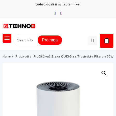
Skip
Dobro došli u svijet tehnike!
to
content
Pretraga
Home
Proizvodi
Pročišćivač Zraka QUIGG sa Trostrukim Filterom 30W