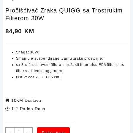
Pročišćivač Zraka QUIGG sa Trostrukim
Filterom 30W
84,90
KM
Snaga: 30W;
Smanjuje suspendirane tvari u zraku prostorije;
sa 3-u-1 sustavom filtera: mrežasti filter plus EPA filter plus
filter s aktivnim ugljenom;
Ø × V: cca 21 × 31,5 cm;
🚚
10KM Dostava
🕑 1-2 Radna Dana
Pročišćivač
Alternative:
-
+
Dodaj u korpu