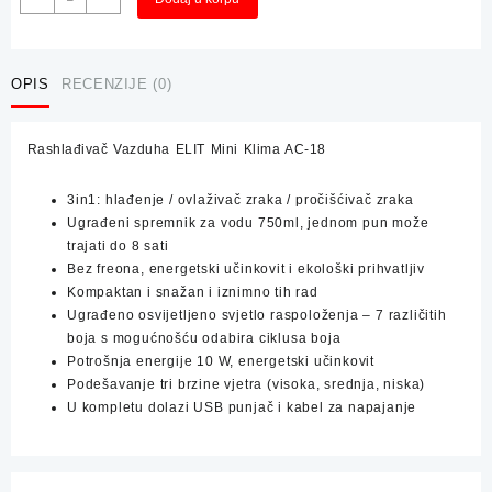
Vazduha
ELIT
Mini
Klima
OPIS
RECENZIJE (0)
AC-
18
Rashlađivač Vazduha ELIT Mini Klima AC-18
količina
3in1: hlađenje / ovlaživač zraka / pročišćivač zraka
Ugrađeni spremnik za vodu 750ml, jednom pun može
trajati do 8 sati
Bez freona, energetski učinkovit i ekološki prihvatljiv
Kompaktan i snažan i iznimno tih rad
Ugrađeno osvijetljeno svjetlo raspoloženja – 7 različitih
boja s mogućnošću odabira ciklusa boja
Potrošnja energije 10 W, energetski učinkovit
Podešavanje tri brzine vjetra (visoka, srednja, niska)
U kompletu dolazi USB punjač i kabel za napajanje