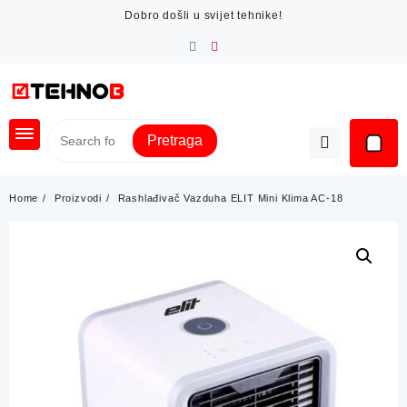
Skip
Dobro došli u svijet tehnike!
to
content
Pretraga
Home
Proizvodi
Rashlađivač Vazduha ELIT Mini Klima AC-18