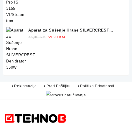
299,90 KM.
249,90 KM.
Aparat za Sušenje Hrane SILVERCREST
Dehidrator 350W
Original
Current
75,00
KM
59,90
KM
price
price
was:
is:
75,00 KM.
59,90 KM.
• Reklamacije
• Prati Pošiljku
• Politika Privatnosti