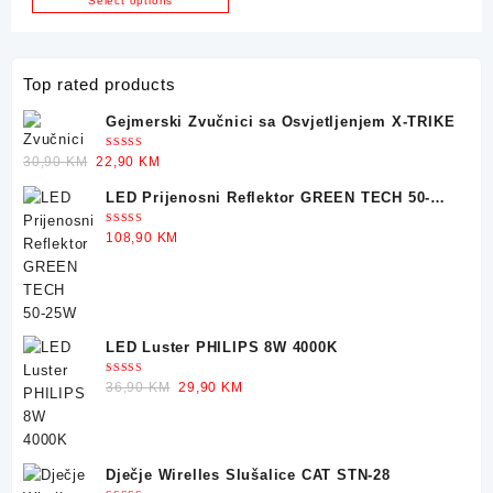
Select options
Top rated products
Gejmerski Zvučnici sa Osvjetljenjem X-TRIKE
Ocjenjeno
Original
Current
30,90
KM
22,90
KM
5.00
od 5
price
price
LED Prijenosni Reflektor GREEN TECH 50-
was:
is:
25W
30,90 KM.
22,90 KM.
Ocjenjeno
108,90
KM
5.00
od 5
LED Luster PHILIPS 8W 4000K
Ocjenjeno
Original
Current
36,90
KM
29,90
KM
5.00
od 5
price
price
was:
is:
36,90 KM.
29,90 KM.
Dječje Wirelles Slušalice CAT STN-28