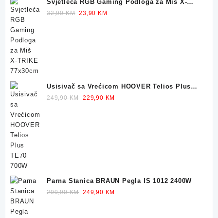
Svjetleća RGB Gaming Podloga za Miš X-
TRIKE 77x30cm
Original
Current
32,90
KM
23,90
KM
price
price
was:
is:
32,90 KM.
23,90 KM.
Usisivač sa Vrećicom HOOVER Telios Plus
TE70 700W
Original
Current
249,90
KM
229,90
KM
price
price
was:
is:
249,90 KM.
229,90 KM.
Parna Stanica BRAUN Pegla IS 1012 2400W
Original
Current
299,90
KM
249,90
KM
price
price
was:
is: