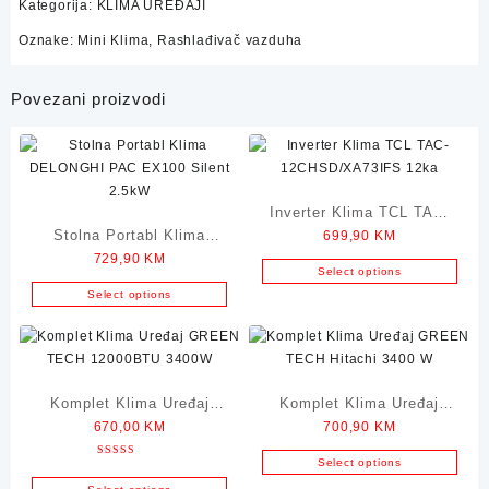
Kategorija:
KLIMA UREĐAJI
Oznake:
Mini Klima
,
Rashlađivač vazduha
Povezani proizvodi
Inverter Klima TCL TAC-
Stolna Portabl Klima
699,90
KM
12CHSD/XA73IFS 12ka
729,90
KM
DELONGHI PAC EX100
Select options
Silent 2.5kW
Select options
Komplet Klima Uređaj
Komplet Klima Uređaj
670,00
KM
700,90
KM
GREEN TECH 12000BTU
GREEN TECH Hitachi
3400W
3400 W
Select options
Ocjenjeno
5.00
od 5