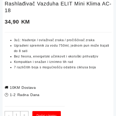
Rashlađivač Vazduha ELIT Mini Klima AC-
18
34,90
KM
3u1: hlađenje / ovlaživač zraka / pročišćivač zraka
Ugrađeni spremnik za vodu 750ml, jednom pun može trajati
do 8 sati
Bez freona, energetski učinkovit i ekološki prihvatljiv
Kompaktan i snažan i iznimno tih rad
7 različitih boja s mogućnošću odabira ciklusa boja
🚚
10KM Dostava
🕑 1-2 Radna Dana
Rashlađivač
-
+
Dodaj u korpu