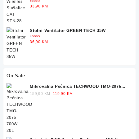
Ocjenjeno
33,90
KM
5.00
od 5
Stolni Ventilator GREEN TECH 35W
Ocjenjeno
36,90
KM
5.00
od 5
On Sale
Mikrovalna Pećnica TECHWOOD TMO-2076
700W 20L
Original
Current
159,90
KM
119,90
KM
price
price
was:
is:
159,90 KM.
119,90 KM.