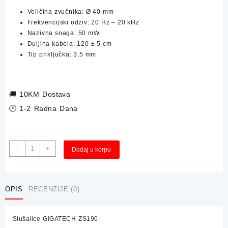
Veličina zvučnika: Ø 40 mm
Frekvencijski odziv: 20 Hz – 20 kHz
Nazivna snaga: 50 mW
Duljina kabela: 120 ± 5 cm
Tip priključka: 3,5 mm
🚚
10KM Dostava
🕑 1-2 Radna Dana
Slušalice
Alternative:
-
+
Dodaj u korpu
GIGATECH
ZS190
količina
OPIS
RECENZIJE (0)
Slušalice GIGATECH ZS190