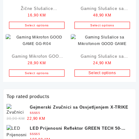
Žične Slušalice
Gaming Slušalice sa
16,90
KM
48,90
KM
GIGATECH R55
Mikrofonom X-TRIKE GH-
509
Select options
Select options
Gaming Mikrofon GOOD
Gaming Slušalice sa
28,90
KM
24,90
KM
GAME GG-R04
Mikrofonom GOOD GAME
Select options
Select options
Top rated products
Gejmerski Zvučnici sa Osvjetljenjem X-TRIKE
Ocjenjeno
Original
Current
30,90
KM
22,90
KM
5.00
od 5
price
price
LED Prijenosni Reflektor GREEN TECH 50-
was:
is:
25W
30,90 KM.
22,90 KM.
Ocjenjeno