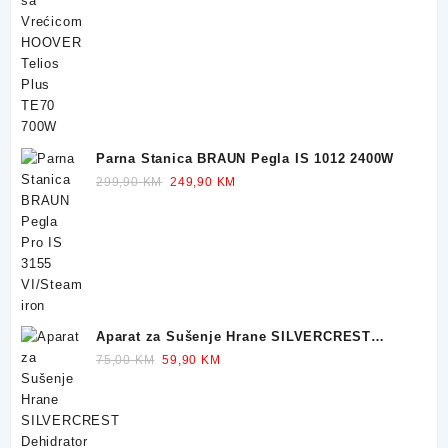
price
price
was:
is:
249,90 KM.
229,90 KM.
Parna Stanica BRAUN Pegla IS 1012 2400W
Original
Current
299,90
KM
249,90
KM
price
price
was:
is:
299,90 KM.
249,90 KM.
Aparat za Sušenje Hrane SILVERCREST
Dehidrator 350W
Original
Current
75,00
KM
59,90
KM
price
price
was:
is:
75,00 KM.
59,90 KM.