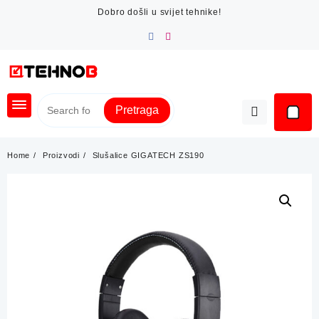
Skip
Dobro došli u svijet tehnike!
to
content
Pretraga
Home
Proizvodi
Slušalice GIGATECH ZS190