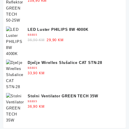
108,90
KM
5.00
od 5
LED Luster PHILIPS 8W 4000K
Ocjenjeno
Original
Current
36,90
KM
29,90
KM
5.00
od 5
price
price
was:
is:
36,90 KM.
29,90 KM.
Dječje Wirelles Slušalice CAT STN-28
Ocjenjeno
33,90
KM
5.00
od 5
Stolni Ventilator GREEN TECH 35W
Ocjenjeno
36,90
KM
5.00
od 5