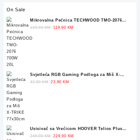
On Sale
Mikrovalna Pećnica TECHWOOD TMO-2076
700W 20L
Original
Current
159,90
KM
119,90
KM
price
price
was:
is:
159,90 KM.
119,90 KM.
Svjetleća RGB Gaming Podloga za Miš X-
TRIKE 77x30cm
Original
Current
32,90
KM
23,90
KM
price
price
was:
is:
32,90 KM.
23,90 KM.
Usisivač sa Vrećicom HOOVER Telios Plus
TE70 700W
Original
Current
249,90
KM
229,90
KM