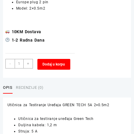
Europe plug 2 pin
Model: 2×0.5m2
10KM Dostava
1-2 Radna Dana
Utičnica
Alternative:
-
+
Dodaj u korpu
za
Testiranje
Uređaja
GREEN
OPIS
RECENZIJE (0)
TECH
5A
Utičnica za Testiranje Uređaja GREEN TECH 5A 2×0.5m2
2x0.5m2
količina
Utičnica za testiranje uređaja Green Tech
Duljina kabela: 1,2 m
Struja: 5 A