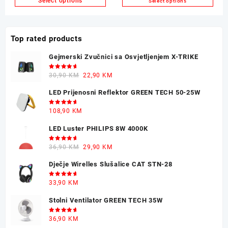
Select options
Select options
Top rated products
Gejmerski Zvučnici sa Osvjetljenjem X-TRIKE
Ocjenjeno
Original
Current
30,90
KM
22,90
KM
5.00
od 5
price
price
LED Prijenosni Reflektor GREEN TECH 50-25W
was:
is:
30,90 KM.
22,90 KM.
Ocjenjeno
108,90
KM
5.00
od 5
LED Luster PHILIPS 8W 4000K
Ocjenjeno
Original
Current
36,90
KM
29,90
KM
5.00
od 5
price
price
Dječje Wirelles Slušalice CAT STN-28
was:
is:
36,90 KM.
29,90 KM.
Ocjenjeno
33,90
KM
5.00
od 5
Stolni Ventilator GREEN TECH 35W
Ocjenjeno
36,90
KM
5.00
od 5