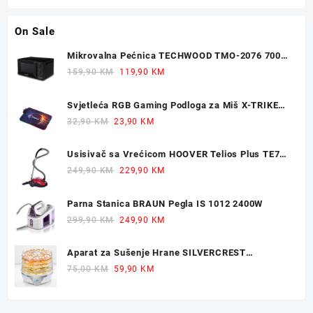
On Sale
Mikrovalna Pećnica TECHWOOD TMO-2076 700W
20L
Original
Current
159,90
KM
119,90
KM
price
price
was:
is:
Svjetleća RGB Gaming Podloga za Miš X-TRIKE
159,90 KM.
119,90 KM.
77x30cm
Original
Current
32,90
KM
23,90
KM
price
price
was:
is:
Usisivač sa Vrećicom HOOVER Telios Plus TE70
32,90 KM.
23,90 KM.
700W
Original
Current
249,90
KM
229,90
KM
price
price
was:
is:
Parna Stanica BRAUN Pegla IS 1012 2400W
249,90 KM.
229,90 KM.
Original
Current
299,90
KM
249,90
KM
price
price
was:
is:
Aparat za Sušenje Hrane SILVERCREST
299,90 KM.
249,90 KM.
Dehidrator 350W
Original
Current
75,00
KM
59,90
KM
price
price
was:
is:
75,00 KM.
59,90 KM.