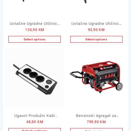
Izvlačne Ugradne Utičnice
Izvlačne Ugradne Utičnice
130,90
KM
93,90
KM
sa 3 Utičnice sa 2 USB-a
sa 3 Utičnice
Select options
Select options
Ugaoni Produžni Kabl
Benzinski Agregat za
48,90
KM
799,90
KM
Schuko sa 3 Utičnice i 2
Struju EINHELL TC-PG
USB Ulaza
35/E5 15L