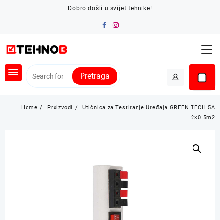
Skip
Dobro došli u svijet tehnike!
to
content
Pretraga
Home
Proizvodi
Utičnica za Testiranje Uređaja GREEN TECH 5A
2×0.5m2