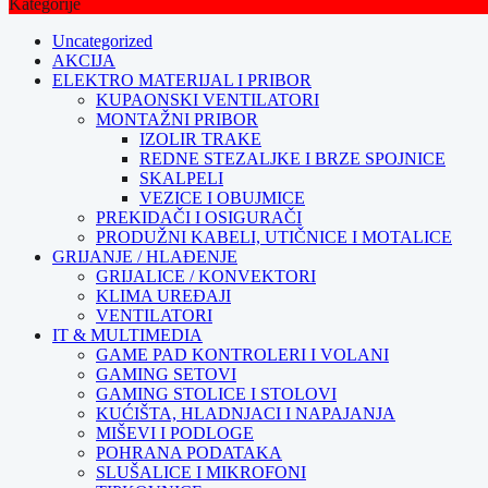
Kategorije
Uncategorized
AKCIJA
ELEKTRO MATERIJAL I PRIBOR
KUPAONSKI VENTILATORI
MONTAŽNI PRIBOR
IZOLIR TRAKE
REDNE STEZALJKE I BRZE SPOJNICE
SKALPELI
VEZICE I OBUJMICE
PREKIDAČI I OSIGURAČI
PRODUŽNI KABELI, UTIČNICE I MOTALICE
GRIJANJE / HLAĐENJE
GRIJALICE / KONVEKTORI
KLIMA UREĐAJI
VENTILATORI
IT & MULTIMEDIA
GAME PAD KONTROLERI I VOLANI
GAMING SETOVI
GAMING STOLICE I STOLOVI
KUĆIŠTA, HLADNJACI I NAPAJANJA
MIŠEVI I PODLOGE
POHRANA PODATAKA
SLUŠALICE I MIKROFONI