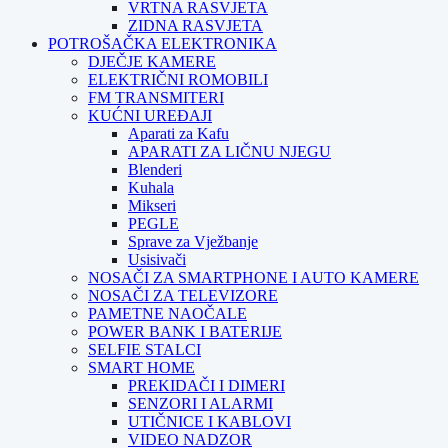
VRTNA RASVJETA
ZIDNA RASVJETA
POTROŠAČKA ELEKTRONIKA
DJEČJE KAMERE
ELEKTRIČNI ROMOBILI
FM TRANSMITERI
KUĆNI UREĐAJI
Aparati za Kafu
APARATI ZA LIČNU NJEGU
Blenderi
Kuhala
Mikseri
PEGLE
Sprave za Vježbanje
Usisivači
NOSAČI ZA SMARTPHONE I AUTO KAMERE
NOSAČI ZA TELEVIZORE
PAMETNE NAOČALE
POWER BANK I BATERIJE
SELFIE STALCI
SMART HOME
PREKIDAČI I DIMERI
SENZORI I ALARMI
UTIČNICE I KABLOVI
VIDEO NADZOR