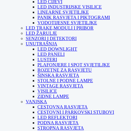
LED CIJEVI
LED INDUSTRIJSKE VISILICE
LINEARNE SVJETILJKE
PANIK RASVJETA I PIKTOGRAMI
VODOTIJESNE SVJETILJKE
LED TRAKE,MODULI I PRIBOR
LED ŽARULJE
SENZORI I DETEKTORI
UNUTRAŠNJA
LED DOWNLIGHT
LED PANELI
LUSTERI
PLAFONJERE I SPOT SVJETILJKE
ROZETNE ZA RASVJETU
ŠINSKA RASVJETA
STOLNE I PODNE LAMPE
VINTAGE RASVJETA
VISILICE
ZIDNE LAMPE
VANJSKA
CESTOVNA RASVJETA
CESTOVNI I PARKOVSKI STUBOVI
LED REFLEKTORI
PODNA RASVJETA
STROPNA RASVJETA