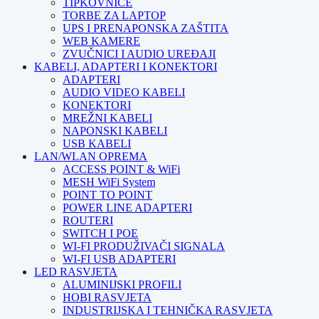
TIPKOVNICE
TORBE ZA LAPTOP
UPS I PRENAPONSKA ZAŠTITA
WEB KAMERE
ZVUČNICI I AUDIO UREĐAJI
KABELI, ADAPTERI I KONEKTORI
ADAPTERI
AUDIO VIDEO KABELI
KONEKTORI
MREŽNI KABELI
NAPONSKI KABELI
USB KABELI
LAN/WLAN OPREMA
ACCESS POINT & WiFi
MESH WiFi System
POINT TO POINT
POWER LINE ADAPTERI
ROUTERI
SWITCH I POE
WI-FI PRODUŽIVAČI SIGNALA
WI-FI USB ADAPTERI
LED RASVJETA
ALUMINIJSKI PROFILI
HOBI RASVJETA
INDUSTRIJSKA I TEHNIČKA RASVJETA