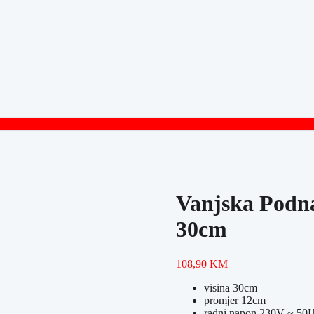
Vanjska Pod
30cm
108,90
KM
visina
30cm
promjer
12cm
radni napon 230V ~ 50