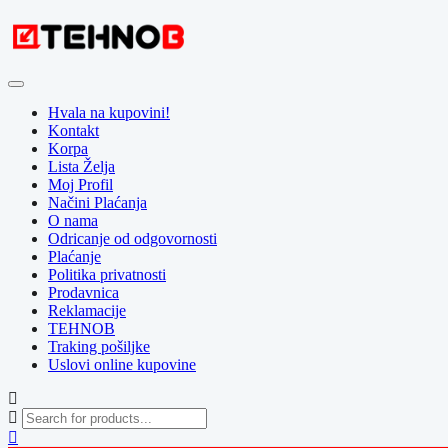
Skip
to
content
Hvala na kupovini!
Kontakt
Korpa
Lista Želja
Moj Profil
Načini Plaćanja
O nama
Odricanje od odgovornosti
Plaćanje
Politika privatnosti
Prodavnica
Reklamacije
TEHNOB
Traking pošiljke
Uslovi online kupovine