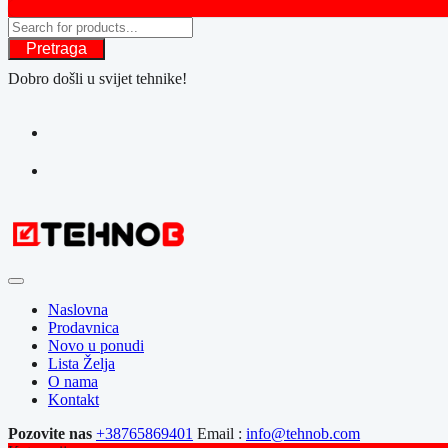
Pretraga
Dobro došli u svijet tehnike!
Naslovna
Prodavnica
Novo u ponudi
Lista Želja
O nama
Kontakt
Pozovite nas
+38765869401
Email :
info@tehnob.com