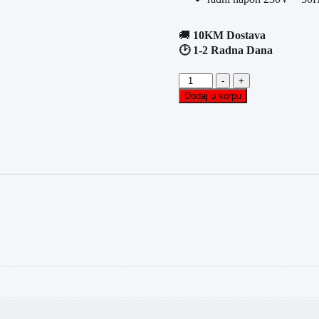
🚚
10KM Dostava
🕑 1-2 Radna Dana
Vanjska
-
+
Podna
Dodaj u korpu
Lampa
HOOSIC
sa
Senzorom
30cm
količina