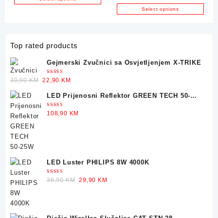
PC, PS4, iOS, ANDROID
Select options
Top rated products
Gejmerski Zvučnici sa Osvjetljenjem X-TRIKE
Ocjenjeno
Original
Current
30,90
KM
22,90
KM
5.00
od 5
price
price
LED Prijenosni Reflektor GREEN TECH 50-
was:
is:
25W
30,90 KM.
22,90 KM.
Ocjenjeno
108,90
KM
5.00
od 5
LED Luster PHILIPS 8W 4000K
Ocjenjeno
Original
Current
36,90
KM
29,90
KM
5.00
od 5
price
price
was:
is:
36,90 KM.
29,90 KM.