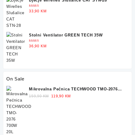
Dječje Wirelles Slušalice CAT STN-28
Ocjenjeno
33,90
KM
5.00
od 5
Stolni Ventilator GREEN TECH 35W
Ocjenjeno
36,90
KM
5.00
od 5
On Sale
Mikrovalna Pećnica TECHWOOD TMO-2076
700W 20L
Original
Current
159,90
KM
119,90
KM
price
price
was:
is:
159,90 KM.
119,90 KM.