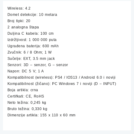
PC
Wireless: 4.2
i
Domet detekcije: 10 metara
PS4
Broj tipki: 20
količina
2 analogna štapa
Duljina C kabela: 100 cm
Izdržljivost: 1 000 000 puta
Ugrađena baterija: 600 mAh
Zvučnik: 6 / 8 Ohm; 1 W
Sučelje: EXT, 3.5 mm jack
Senzori: 3D – senzor, G – senzor
Napon: DC 5 V; 1 A
Kompatibilnost (wireless): PS4 / IOS13 / Android 6.0 i noviji
Kompatibilnost (žičano): PC Windows 7 i noviji (D – INPUT)
Boja artikla: crna
Certifkati: CE, RoHS
Neto težina: 0,245 kg
Bruto težina: 0,330 kg
Dimenzije artikla: 155 x 110 x 60 mm