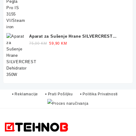
was:
is:
299,90 KM.
249,90 KM.
Aparat za Sušenje Hrane SILVERCREST
Dehidrator 350W
Original
Current
75,00
KM
59,90
KM
price
price
was:
is:
75,00 KM.
59,90 KM.
• Reklamacije
• Prati Pošiljku
• Politika Privatnosti