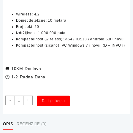
Wireless: 4.2
Domet detekcije: 10 metara
Broj tipki: 20
Izdržljivost: 1 000 000 puta
Kompatibilnost (wireless): PS4 / IOS13 / Android 6.0 i noviji
Kompatibilnost (žičano): PC Windows 7 i noviji (D – INPUT)
🚚
10KM Dostava
🕑 1-2 Radna Dana
Wireless
Alternative:
-
+
Dodaj u korpu
Gamepad
Dzojstik
X-
TRIKE
OPIS
RECENZIJE (0)
za