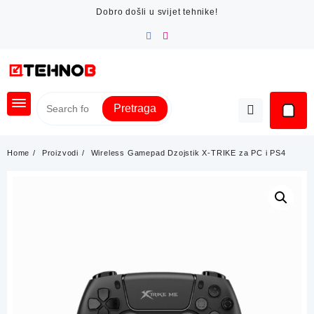
Skip
Dobro došli u svijet tehnike!
to
content
Pretraga
Home
Proizvodi
Wireless Gamepad Dzojstik X-TRIKE za PC i PS4