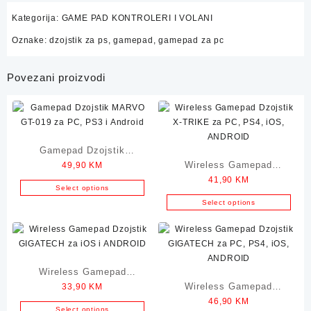
Kategorija:
GAME PAD KONTROLERI I VOLANI
Oznake:
dzojstik za ps
,
gamepad
,
gamepad za pc
Povezani proizvodi
Gamepad Dzojstik
Wireless Gamepad
49,90
KM
MARVO GT-019 za PC,
41,90
KM
Dzojstik X-TRIKE za PC,
PS3 i Android
Select options
PS4, iOS, ANDROID
Select options
Wireless Gamepad
Wireless Gamepad
33,90
KM
Dzojstik GIGATECH za
46,90
KM
Dzojstik GIGATECH za
iOS i ANDROID
Select options