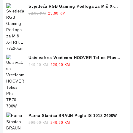
Svjetleća RGB Gaming Podloga za Miš X-
TRIKE 77x30cm
Original
Current
32,90
KM
23,90
KM
price
price
was:
is:
32,90 KM.
23,90 KM.
Usisivač sa Vrećicom HOOVER Telios Plus
TE70 700W
Original
Current
249,90
KM
229,90
KM
price
price
was:
is:
249,90 KM.
229,90 KM.
Parna Stanica BRAUN Pegla IS 1012 2400W
Original
Current
299,90
KM
249,90
KM
price
price