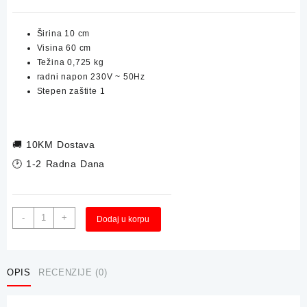
Širina 10 cm
Visina 60 cm
Težina 0,725 kg
radni napon 230V ~ 50Hz
Stepen zaštite 1
🚚
10KM Dostava
🕑 1-2 Radna Dana
Vanjska
Alternative:
-
+
Dodaj u korpu
Podna
Lampa
KAVERI
Antracit
OPIS
RECENZIJE (0)
60cm
količina