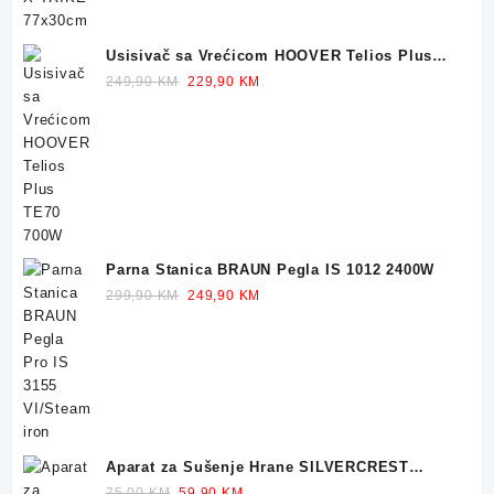
Usisivač sa Vrećicom HOOVER Telios Plus
TE70 700W
Original
Current
249,90
KM
229,90
KM
price
price
was:
is:
249,90 KM.
229,90 KM.
Parna Stanica BRAUN Pegla IS 1012 2400W
Original
Current
299,90
KM
249,90
KM
price
price
was:
is:
299,90 KM.
249,90 KM.
Aparat za Sušenje Hrane SILVERCREST
Dehidrator 350W
Original
Current
75,00
KM
59,90
KM