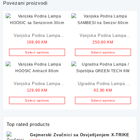
Povezani proizvodi
Vanjska Podna Lampa
Vanjska Podna Lampa
108,90
KM
250,90
KM
HOOSIC sa Senzorom
SAMBESI na Senzor
30cm
60cm
Select options
Select options
Vanjska Podna Lampa
Ugradna Podna Lampa /
129,90
KM
62,90
KM
HOOSIC Antracit 80cm
Svjetiljka GREEN TECH
6W
Select options
Select options
Top rated products
Gejmerski Zvučnici sa Osvjetljenjem X-TRIKE