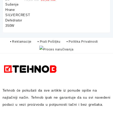
price
price
was:
is:
75,00 KM.
59,90 KM.
• Reklamacije
• Prati Pošiljku
• Politika Privatnosti
Tehnob
će pokušati da sve artikle iz ponude opiše na
najtačniji način.
Tehnob
ipak ne garantuje da su svi navedeni
podaci u vezi proizvoda u potpunosti
tačni i bez grešaka.