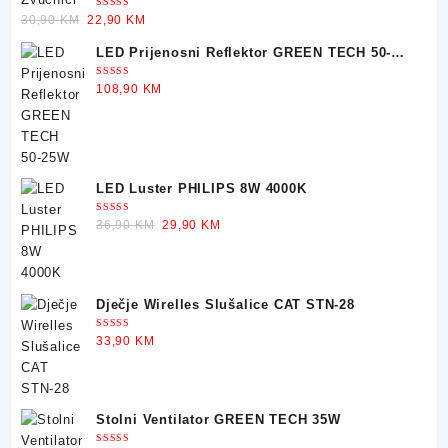
Ocjenjeno
Original
Current
30,90
KM
22,90
KM
5.00
od 5
price
price
LED Prijenosni Reflektor GREEN TECH 50-
was:
is:
25W
30,90 KM.
22,90 KM.
Ocjenjeno
108,90
KM
5.00
od 5
LED Luster PHILIPS 8W 4000K
Ocjenjeno
Original
Current
36,90
KM
29,90
KM
5.00
od 5
price
price
was:
is:
36,90 KM.
29,90 KM.
Dječje Wirelles Slušalice CAT STN-28
Ocjenjeno
33,90
KM
5.00
od 5
Stolni Ventilator GREEN TECH 35W