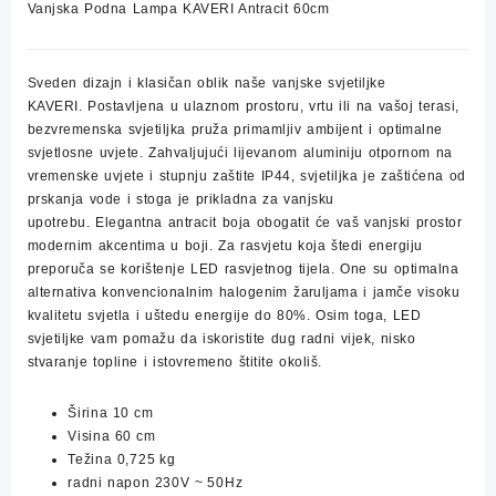
Vanjska Podna Lampa KAVERI Antracit 60cm
Sveden dizajn i klasičan oblik naše vanjske svjetiljke
KAVERI.
Postavljena u ulaznom prostoru, vrtu ili na vašoj terasi,
bezvremenska svjetiljka pruža primamljiv ambijent i optimalne
svjetlosne uvjete.
Zahvaljujući lijevanom aluminiju otpornom na
vremenske uvjete i stupnju zaštite IP44, svjetiljka je zaštićena od
prskanja vode i stoga je prikladna za vanjsku
upotrebu.
Elegantna antracit boja obogatit će vaš vanjski prostor
modernim akcentima u boji.
Za rasvjetu koja štedi energiju
preporuča se korištenje LED rasvjetnog tijela.
One su optimalna
alternativa konvencionalnim halogenim žaruljama i jamče visoku
kvalitetu svjetla i uštedu energije do 80%.
Osim toga, LED
svjetiljke vam pomažu da iskoristite dug radni vijek, nisko
stvaranje topline i istovremeno štitite okoliš.
Širina 10 cm
Visina 60 cm
Težina 0,725 kg
radni napon 230V ~ 50Hz