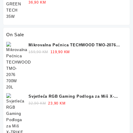
Ocjenjeno
36,90
KM
5.00
od 5
On Sale
Mikrovalna Pećnica TECHWOOD TMO-2076
700W 20L
Original
Current
159,90
KM
119,90
KM
price
price
was:
is:
159,90 KM.
119,90 KM.
Svjetleća RGB Gaming Podloga za Miš X-
TRIKE 77x30cm
Original
Current
32,90
KM
23,90
KM
price
price
was:
is:
32,90 KM.
23,90 KM.