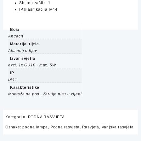
Stepen zaštite 1
IP klasifikacija IP44
Alternative:
Boja
Antracit
Materijal tijela
Aluminij odljev
Izvor svjetla
excl. 1x GU10 · max. 5W
IP
IP44
Karakteristike
Montaža na pod., Žarulje nisu u cijeni
Kategorija:
PODNA RASVJETA
Oznake:
podna lampa
,
Podna rasvjeta
,
Rasvjeta
,
Vanjska rasvjeta