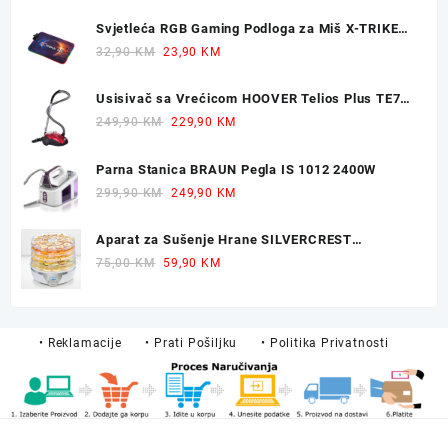
price
price
was:
is:
Svjetleća RGB Gaming Podloga za Miš X-TRIKE
159,90 KM.
119,90 KM.
77x30cm
Original
Current
32,90
KM
23,90
KM
price
price
was:
is:
Usisivač sa Vrećicom HOOVER Telios Plus TE70
32,90 KM.
23,90 KM.
700W
Original
Current
249,90
KM
229,90
KM
price
price
was:
is:
Parna Stanica BRAUN Pegla IS 1012 2400W
249,90 KM.
229,90 KM.
Original
Current
299,90
KM
249,90
KM
price
price
was:
is:
Aparat za Sušenje Hrane SILVERCREST
299,90 KM.
249,90 KM.
Dehidrator 350W
Original
Current
75,00
KM
59,90
KM
price
price
was:
is:
75,00 KM.
59,90 KM.
• Reklamacije
• Prati Pošiljku
• Politika Privatnosti