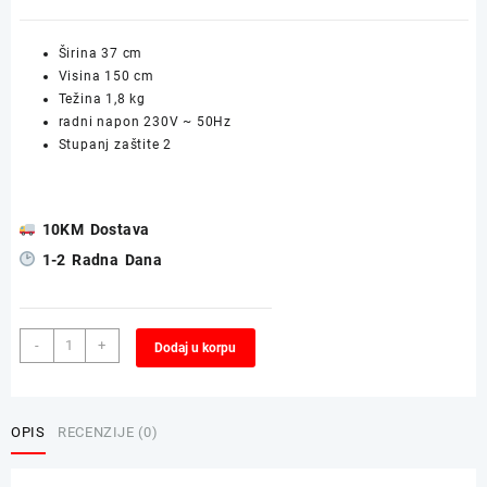
Širina 37 cm
Visina 150 cm
Težina 1,8 kg
radni napon 230V ~ 50Hz
Stupanj zaštite 2
10KM Dostava
1-2 Radna Dana
Visilica
Alternative:
-
+
Dodaj u korpu
/
Luster
AGUDO
Multicolor
OPIS
RECENZIJE (0)
37x150cm
3xE27