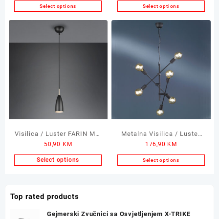
Select options
Select options
Visilica / Luster FARIN Mat
Metalna Visilica / Luster
50,90
KM
176,90
KM
1xE14
CROSS Black 54x150cm
6xE27
Select options
Select options
Top rated products
Gejmerski Zvučnici sa Osvjetljenjem X-TRIKE