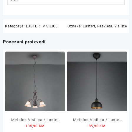
IP20
Kategorije:
LUSTERI
,
VISILICE
Oznake:
Lusteri
,
Rasvjeta
,
visilice
Povezani proizvodi
Metalna Visilica / Luster
Metalna Visilica / Luster
135,90
KM
85,90
KM
RUSTICA 3xE14
PUNCH 18x150cm