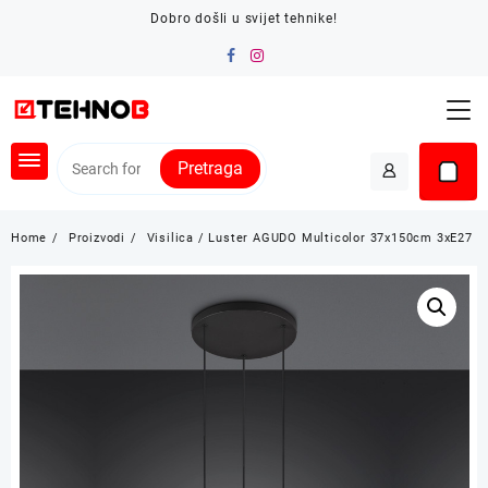
Skip
Dobro došli u svijet tehnike!
to
content
Pretraga
Home
Proizvodi
Visilica / Luster AGUDO Multicolor 37x150cm 3xE27