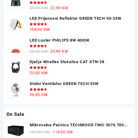
Ocjenjeno
Original
Current
30,90
KM
22,90
KM
5.00
od 5
price
price
LED Prijenosni Reflektor GREEN TECH 50-25W
was:
is:
30,90 KM.
22,90 KM.
Ocjenjeno
108,90
KM
5.00
od 5
LED Luster PHILIPS 8W 4000K
Ocjenjeno
Original
Current
36,90
KM
29,90
KM
5.00
od 5
price
price
Dječje Wirelles Slušalice CAT STN-28
was:
is:
36,90 KM.
29,90 KM.
Ocjenjeno
33,90
KM
5.00
od 5
Stolni Ventilator GREEN TECH 35W
Ocjenjeno
36,90
KM
5.00
od 5
On Sale
Mikrovalna Pećnica TECHWOOD TMO-2076 700W
20L
Original
Current
159,90
KM
119,90
KM