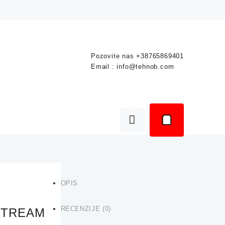
Pozovite nas
+38765869401
Email :
info@tehnob.com
OPIS
RECENZIJE (0)
r STREAM