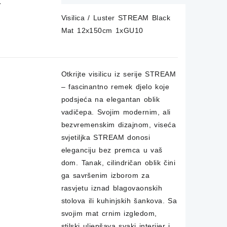
0cm
Visilica / Luster STREAM Black
Mat 12x150cm 1xGU10
Otkrijte visilicu iz serije STREAM
– fascinantno remek djelo koje
podsjeća na elegantan oblik
vadičepa.
Svojim modernim, ali
z
bezvremenskim dizajnom, viseća
svjetiljka STREAM donosi
eleganciju bez premca u vaš
dom.
Tanak, cilindričan oblik čini
ga savršenim izborom za
rasvjetu iznad blagovaonskih
stolova ili kuhinjskih šankova.
Sa
svojim mat crnim izgledom,
rpu
stilski uljepšava svaki interijer i