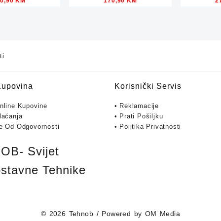
90,90
KM
170,90
KM
2
A 40x150cm
MARLEY Black Mat
PURE W
4xGU10
ti
Kupovina
Korisnički Servis
Online Kupovine
• Reklamacije
laćanja
• Prati Pošiljku
je Od Odgovornosti
• Politika Privatnosti
B- Svijet
stavne Tehnike
© 2026
Tehnob
/ Powered by
OM Media