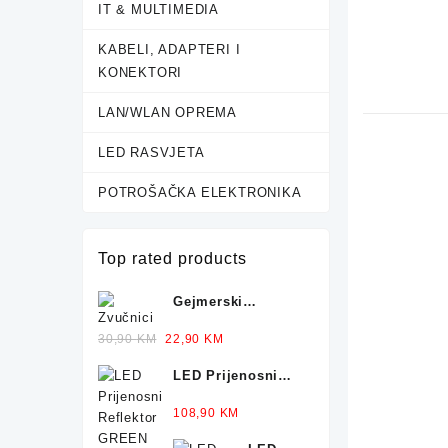
IT & MULTIMEDIA
KABELI, ADAPTERI I
KONEKTORI
LAN/WLAN OPREMA
LED RASVJETA
POTROŠAČKA ELEKTRONIKA
Top rated products
Gejmerski
Zvučnici sa
Ocjenjeno
Original
Current
30,90
KM
22,90
KM
Osvjetljenjem X-
5.00
od 5
price
price
TRIKE
LED Prijenosni
was:
is:
Reflektor GREEN
30,90 KM.
22,90 KM.
Ocjenjeno
108,90
KM
TECH 50-25W
5.00
od 5