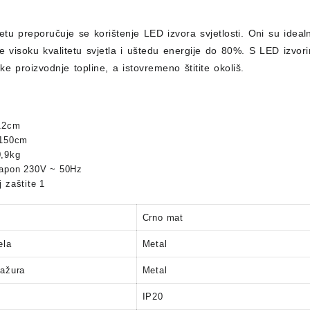
Luster
STREAM
etu preporučuje se korištenje LED izvora svjetlosti.
Oni su ideal
Black
de visoku kvalitetu svjetla i uštedu energije do 80%.
S LED izvori
Mat
ske proizvodnje topline, a istovremeno štitite okoliš.
12x150cm
1xGU10
količina
12cm
150cm
,9kg
napon 230V ~ 50Hz
 zaštite 1
Crno mat
ela
Metal
bažura
Metal
IP20