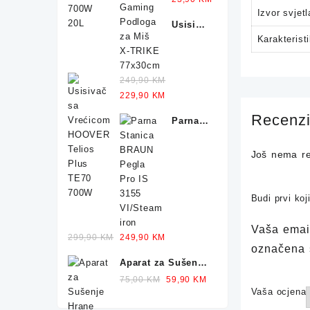
Podloga
price
price
Izvor svjetl
Usisivač
za Miš
was:
is:
sa
Karakterist
X-
32,90 KM.
23,90 KM.
Vrećicom
TRIKE
HOOVER
77x30cm
249,90
KM
Telios
Original
Current
229,90
KM
Plus
price
price
TE70
Recenzi
Parna
was:
is:
700W
Stanica
249,90 KM.
229,90 KM.
BRAUN
Još nema re
Pegla
IS 1012
2400W
Budi prvi ko
Vaša email
Original
Current
299,90
KM
249,90
KM
označena
price
price
Aparat za Sušenje
was:
is:
Hrane
Original
Current
299,90 KM.
75,00
KM
249,90 KM.
59,90
KM
SILVERCREST
Vaša ocjena
price
price
Dehidrator 350W
was:
is: