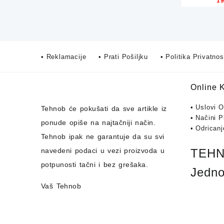
1
TILD
• Reklamacije
• Prati Pošiljku
• Politika Privatnos
Online 
• Uslovi 
Tehnob
će pokušati da sve artikle iz
• Načini P
ponude opiše na najtačniji način.
• Odrican
Tehnob
ipak ne garantuje da su svi
navedeni podaci u vezi proizvoda u
TEHNO
potpunosti
tačni i bez grešaka.
Jedno
Vaš Tehnob