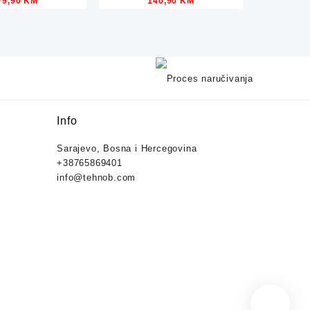
79,90
KM
140,90
KM
hite 40x150cm
VANNES 5xE27
3xE14
Info
Sarajevo, Bosna i Hercegovina
+38765869401
info@tehnob.com