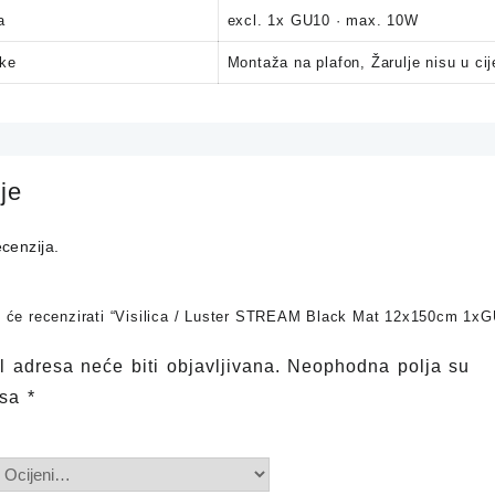
a
excl. 1x GU10 · max. 10W
ike
Montaža na plafon, Žarulje nisu u cij
je
cenzija.
ji će recenzirati “Visilica / Luster STREAM Black Mat 12x150cm 1x
 adresa neće biti objavljivana.
Neophodna polja su
 sa
*