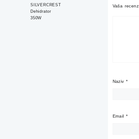
75,00 KM.
59,90 KM.
Vaša recenz
Naziv
*
Email
*