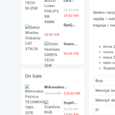
LED
Luster
Ocjenjeno
36,90
KM
PHILIPS
5.00
od 5
štednu rasvj
Original
Current
29,90
KM
8W
svjetla i nu
price
price
4000K
Dječje
trajanja i ni
was:
is:
Wirelles
36,90 KM.
29,90 KM.
Ocjenjeno
33,90
KM
Slušalice
5.00
od 5
CAT
Stolni
STN-28
širina
Ventilator
visina
Ocjenjeno
36,90
KM
GREEN
5.00
od 5
masa 0
TECH
radni 
35W
Stupanj
On Sale
Boja
Mikrovalna
Materijal tij
Pećnica
Original
Current
159,90
KM
119,90
KM
TECHWOOD TMO-
price
price
Materijal a
Svjetleća
2076 700W 20L
was:
is:
RGB
159,90 KM.
32,90
KM
119,90 KM.
IP
Gaming
Original
Current
23,90
KM