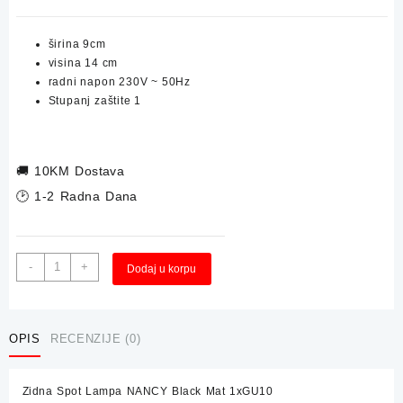
širina
9
cm
visina
14 cm
radni napon 230V ~ 50Hz
Stupanj zaštite 1
🚚
10KM Dostava
🕑 1-2 Radna Dana
Zidna
Alternative:
-
+
Dodaj u korpu
Spot
Lampa
NANCY
Black
OPIS
RECENZIJE (0)
Mat
1xGU10
Zidna Spot Lampa NANCY Black Mat 1xGU10
količina