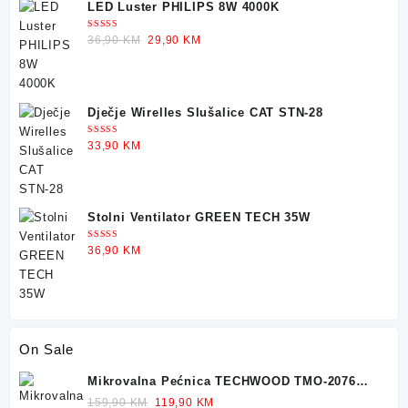
LED Luster PHILIPS 8W 4000K
Ocjenjeno
Original
Current
36,90
KM
29,90
KM
5.00
od 5
price
price
was:
is:
36,90 KM.
29,90 KM.
Dječje Wirelles Slušalice CAT STN-28
Ocjenjeno
33,90
KM
5.00
od 5
Stolni Ventilator GREEN TECH 35W
Ocjenjeno
36,90
KM
5.00
od 5
On Sale
Mikrovalna Pećnica TECHWOOD TMO-2076
700W 20L
Original
Current
159,90
KM
119,90
KM