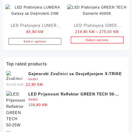
This
through
product
44,90 K
has
multiple
LED Plafonjera LUMERA
LED Plafonjera GREEN
variants.
The
Price
85,90
KM
219,90
KM
–
275,00
KM
Galaxy sa Daljinskim 24W
TECH Danielle 4000K
options
range:
Select options
Select options
may
219,90
This
be
throug
product
chosen
275,00
has
on
Top rated products
multiple
the
variants.
Gejmerski Zvučnici sa Osvjetljenjem X-TRIKE
product
The
page
options
Ocjenjeno
Original
Current
30,90
KM
22,90
KM
5.00
od 5
may
price
price
LED Prijenosni Reflektor GREEN TECH 50-
be
was:
is:
25W
chosen
30,90 KM.
22,90 KM.
Ocjenjeno
108,90
KM
5.00
od 5
on
the
product
page