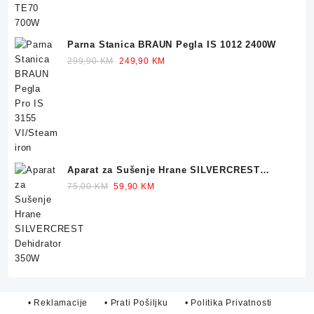
Parna Stanica BRAUN Pegla IS 1012 2400W
Original
Current
299,90
KM
249,90
KM
price
price
was:
is:
299,90 KM.
249,90 KM.
Aparat za Sušenje Hrane SILVERCREST
Dehidrator 350W
Original
Current
75,00
KM
59,90
KM
price
price
was:
is:
75,00 KM.
59,90 KM.
• Reklamacije
• Prati Pošiljku
• Politika Privatnosti