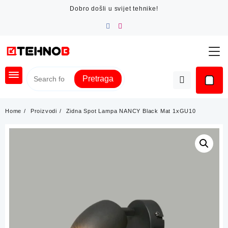
Skip
Dobro došli u svijet tehnike!
to
content
Pretraga
Home
Proizvodi
Zidna Spot Lampa NANCY Black Mat 1xGU10