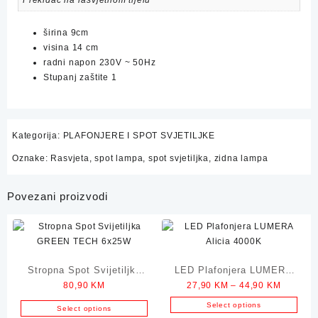
Prekidač na rasvjetnom tijelu
širina 9cm
visina 14 cm
radni napon 230V ~ 50Hz
Stupanj zaštite 1
Kategorija:
PLAFONJERE I SPOT SVJETILJKE
Oznake:
Rasvjeta
,
spot lampa
,
spot svjetiljka
,
zidna lampa
Povezani proizvodi
Stropna Spot Svijetiljka
LED Plafonjera LUMERA
Price
80,90
KM
27,90
KM
–
44,90
KM
GREEN TECH 6x25W
Alicia 4000K
range:
Select options
Select options
27,90 K