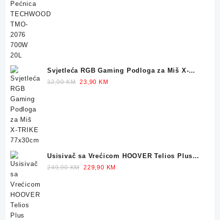
price
price
was:
is:
159,90 KM.
119,90 KM.
Svjetleća RGB Gaming Podloga za Miš X-
TRIKE 77x30cm
Original
Current
32,90
KM
23,90
KM
price
price
was:
is:
32,90 KM.
23,90 KM.
Usisivač sa Vrećicom HOOVER Telios Plus
TE70 700W
Original
Current
249,90
KM
229,90
KM
price
price
was:
is:
249,90 KM.
229,90 KM.