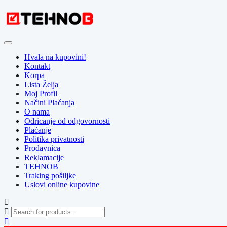
Skip
to
content
Hvala na kupovini!
Kontakt
Korpa
Lista Želja
Moj Profil
Načini Plaćanja
O nama
Odricanje od odgovornosti
Plaćanje
Politika privatnosti
Prodavnica
Reklamacije
TEHNOB
Traking pošiljke
Uslovi online kupovine