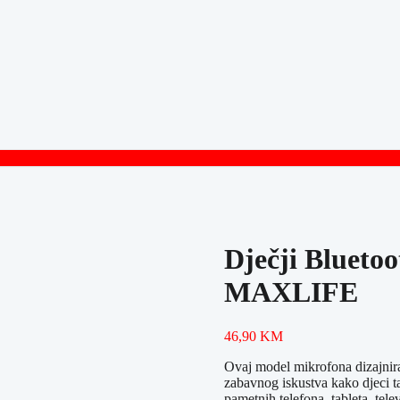
Dječji Blueto
MAXLIFE
46,90
KM
Ovaj model mikrofona dizajniran
zabavnog iskustva kako djeci t
pametnih telefona, tableta, tel