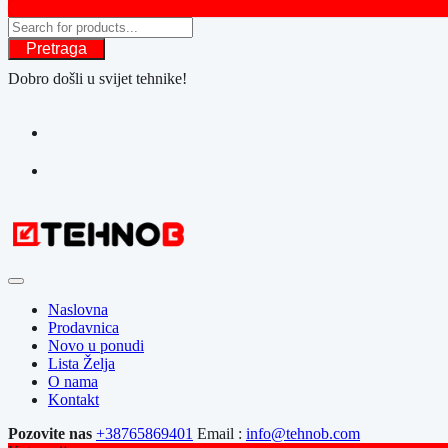
Pretraga
Dobro došli u svijet tehnike!
Naslovna
Prodavnica
Novo u ponudi
Lista Želja
O nama
Kontakt
Pozovite nas
+38765869401
Email :
info@tehnob.com