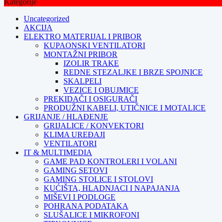
Kategorije
Uncategorized
AKCIJA
ELEKTRO MATERIJAL I PRIBOR
KUPAONSKI VENTILATORI
MONTAŽNI PRIBOR
IZOLIR TRAKE
REDNE STEZALJKE I BRZE SPOJNICE
SKALPELI
VEZICE I OBUJMICE
PREKIDAČI I OSIGURAČI
PRODUŽNI KABELI, UTIČNICE I MOTALICE
GRIJANJE / HLAĐENJE
GRIJALICE / KONVEKTORI
KLIMA UREĐAJI
VENTILATORI
IT & MULTIMEDIA
GAME PAD KONTROLERI I VOLANI
GAMING SETOVI
GAMING STOLICE I STOLOVI
KUĆIŠTA, HLADNJACI I NAPAJANJA
MIŠEVI I PODLOGE
POHRANA PODATAKA
SLUŠALICE I MIKROFONI