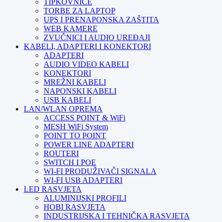
TIPKOVNICE
TORBE ZA LAPTOP
UPS I PRENAPONSKA ZAŠTITA
WEB KAMERE
ZVUČNICI I AUDIO UREĐAJI
KABELI, ADAPTERI I KONEKTORI
ADAPTERI
AUDIO VIDEO KABELI
KONEKTORI
MREŽNI KABELI
NAPONSKI KABELI
USB KABELI
LAN/WLAN OPREMA
ACCESS POINT & WiFi
MESH WiFi System
POINT TO POINT
POWER LINE ADAPTERI
ROUTERI
SWITCH I POE
WI-FI PRODUŽIVAČI SIGNALA
WI-FI USB ADAPTERI
LED RASVJETA
ALUMINIJSKI PROFILI
HOBI RASVJETA
INDUSTRIJSKA I TEHNIČKA RASVJETA