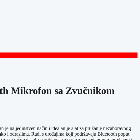
oth Mikrofon sa Zvučnikom
 je na jedinstven način i idealan je alat za pružanje nezaboravnog
ako i odraslima. Radi s uređajima koji podržavaju Bluetooth poput
evizora i računala. Bez problema se povezuje s odabranim uređajem i