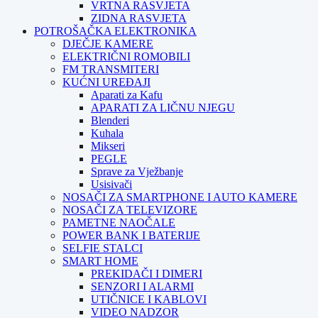
VRTNA RASVJETA
ZIDNA RASVJETA
POTROŠAČKA ELEKTRONIKA
DJEČJE KAMERE
ELEKTRIČNI ROMOBILI
FM TRANSMITERI
KUĆNI UREĐAJI
Aparati za Kafu
APARATI ZA LIČNU NJEGU
Blenderi
Kuhala
Mikseri
PEGLE
Sprave za Vježbanje
Usisivači
NOSAČI ZA SMARTPHONE I AUTO KAMERE
NOSAČI ZA TELEVIZORE
PAMETNE NAOČALE
POWER BANK I BATERIJE
SELFIE STALCI
SMART HOME
PREKIDAČI I DIMERI
SENZORI I ALARMI
UTIČNICE I KABLOVI
VIDEO NADZOR