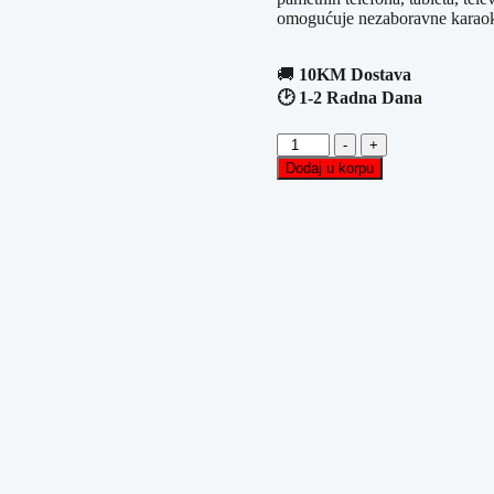
omogućuje nezaboravne karaoke
🚚
10KM Dostava
🕑 1-2 Radna Dana
Dječji
-
+
Bluetooth
Dodaj u korpu
Mikrofon
sa
Zvučnikom
MAXLIFE
količina