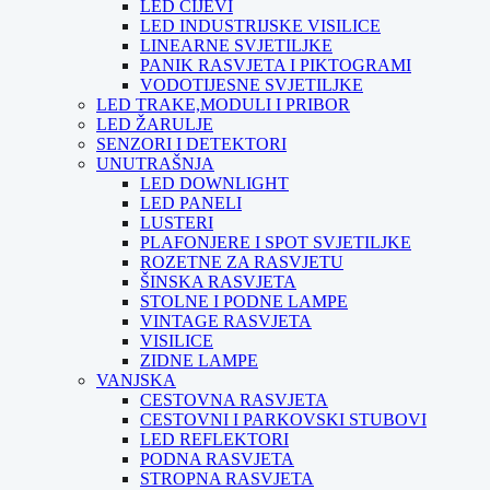
LED CIJEVI
LED INDUSTRIJSKE VISILICE
LINEARNE SVJETILJKE
PANIK RASVJETA I PIKTOGRAMI
VODOTIJESNE SVJETILJKE
LED TRAKE,MODULI I PRIBOR
LED ŽARULJE
SENZORI I DETEKTORI
UNUTRAŠNJA
LED DOWNLIGHT
LED PANELI
LUSTERI
PLAFONJERE I SPOT SVJETILJKE
ROZETNE ZA RASVJETU
ŠINSKA RASVJETA
STOLNE I PODNE LAMPE
VINTAGE RASVJETA
VISILICE
ZIDNE LAMPE
VANJSKA
CESTOVNA RASVJETA
CESTOVNI I PARKOVSKI STUBOVI
LED REFLEKTORI
PODNA RASVJETA
STROPNA RASVJETA