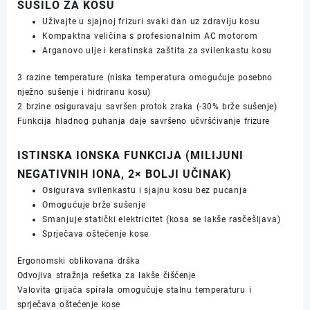
SUŠILO ZA KOSU
Uživajte u sjajnoj frizuri svaki dan uz zdraviju kosu
Kompaktna veličina s profesionalnim AC motorom
Arganovo ulje i keratinska zaštita za svilenkastu kosu
3 razine temperature (niska temperatura omogućuje posebno
nježno sušenje i hidriranu kosu)
2 brzine osiguravaju savršen protok zraka (-30% brže sušenje)
Funkcija hladnog puhanja daje savršeno učvršćivanje frizure
ISTINSKA IONSKA FUNKCIJA (MILIJUNI
NEGATIVNIH IONA, 2× BOLJI UČINAK)
Osigurava svilenkastu i sjajnu kosu bez pucanja
Omogućuje brže sušenje
Smanjuje statički elektricitet (kosa se lakše rasčešljava)
Sprječava oštećenje kose
Ergonomski oblikovana drška
Odvojiva stražnja rešetka za lakše čišćenje
Valovita grijaća spirala omogućuje stalnu temperaturu i
sprječava oštećenje kose