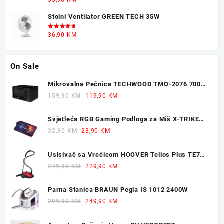
5.00
od 5
Stolni Ventilator GREEN TECH 35W
Ocjenjeno
36,90
KM
5.00
od 5
On Sale
Mikrovalna Pećnica TECHWOOD TMO-2076 700W
20L
Original
Current
159,90
KM
119,90
KM
price
price
was:
is:
Svjetleća RGB Gaming Podloga za Miš X-TRIKE
159,90 KM.
119,90 KM.
77x30cm
Original
Current
32,90
KM
23,90
KM
price
price
was:
is:
Usisivač sa Vrećicom HOOVER Telios Plus TE70
32,90 KM.
23,90 KM.
700W
Original
Current
249,90
KM
229,90
KM
price
price
was:
is:
Parna Stanica BRAUN Pegla IS 1012 2400W
249,90 KM.
229,90 KM.
Original
Current
299,90
KM
249,90
KM
price
price
was:
is: