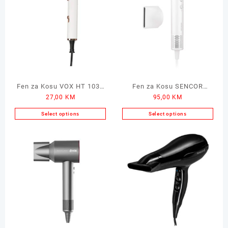
Fen za Kosu VOX HT 1039
Fen za Kosu SENCOR
27,00
KM
95,00
KM
1200W
8500RS 1500W
Select options
Select options