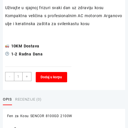
Uživajte u sjajnoj frizuri svaki dan uz zdraviju kosu
Kompaktna veličina s profesionalnim AC motorom Arganovo
ulje i keratinska zaštita za svilenkastu kosu
10KM Dostava
1-2 Radna Dana
Fen
Alternative:
-
+
Dodaj u korpu
za
Kosu
SENCOR
8100GD
OPIS
RECENZIJE (0)
2100W
količina
Fen za Kosu SENCOR 8100GD 2100W