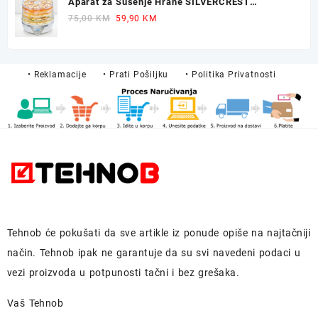
Aparat za Sušenje Hrane SILVERCREST
299,90 KM.
249,90 KM.
Dehidrator 350W
Original
Current
75,00
KM
59,90
KM
price
price
was:
is:
75,00 KM.
59,90 KM.
• Reklamacije
• Prati Pošiljku
• Politika Privatnosti
Tehnob
će pokušati da sve artikle iz ponude opiše na najtačniji
način.
Tehnob
ipak ne garantuje da su svi navedeni podaci u
vezi proizvoda u potpunosti
tačni i bez grešaka.
Vaš Tehnob