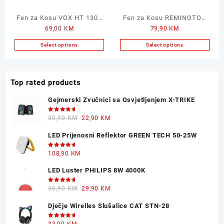
Fen za Kosu VOX HT 1300
Fen za Kosu REMINGTON
69,00
KM
79,90
KM
1800W
Pro Air 2200W
Select options
Select options
Top rated products
Gejmerski Zvučnici sa Osvjetljenjem X-TRIKE
Ocjenjeno
Original
Current
30,90
KM
22,90
KM
5.00
od 5
price
price
LED Prijenosni Reflektor GREEN TECH 50-25W
was:
is:
30,90 KM.
22,90 KM.
Ocjenjeno
108,90
KM
5.00
od 5
LED Luster PHILIPS 8W 4000K
Ocjenjeno
Original
Current
36,90
KM
29,90
KM
5.00
od 5
price
price
Dječje Wirelles Slušalice CAT STN-28
was:
is:
36,90 KM.
29,90 KM.
Ocjenjeno
33,90
KM