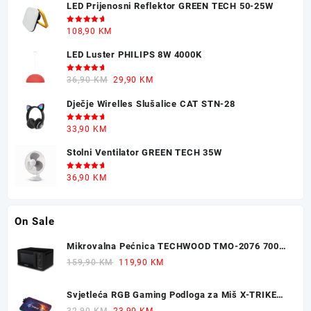
LED Prijenosni Reflektor GREEN TECH 50-25W
was:
is:
30,90 KM.
22,90 KM.
Ocjenjeno
108,90
KM
5.00
od 5
LED Luster PHILIPS 8W 4000K
Ocjenjeno
Original
Current
36,90
KM
29,90
KM
5.00
od 5
price
price
Dječje Wirelles Slušalice CAT STN-28
was:
is:
36,90 KM.
29,90 KM.
Ocjenjeno
33,90
KM
5.00
od 5
Stolni Ventilator GREEN TECH 35W
Ocjenjeno
36,90
KM
5.00
od 5
On Sale
Mikrovalna Pećnica TECHWOOD TMO-2076 700W
20L
Original
Current
159,90
KM
119,90
KM
price
price
was:
is:
Svjetleća RGB Gaming Podloga za Miš X-TRIKE
159,90 KM.
119,90 KM.
77x30cm
Original
Current