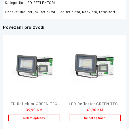
Kategorija:
LED REFLEKTORI
Oznake:
Industrijski reflektori
,
Led reflektor
,
Rasvjeta
,
reflektori
Povezani proizvodi
LED Reflektor GREEN TECH
LED Reflektor GREEN TECH
39,90
KM
49,90
KM
30W
50W
Select options
Select options
This
This