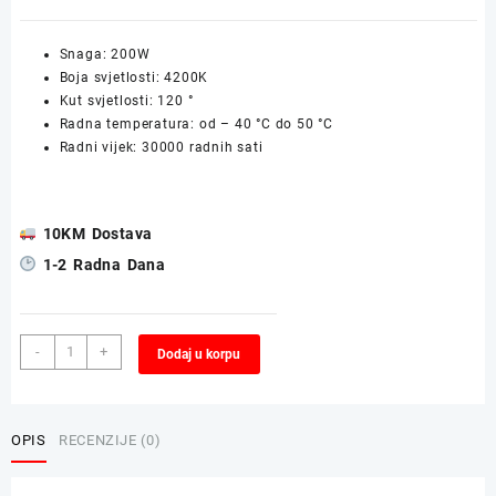
Snaga: 200W
Boja svjetlosti: 4200K
Kut svjetlosti: 120 °
Radna temperatura: od – 40 °C do 50 °C
Radni vijek: 30000 radnih sati
10KM Dostava
1-2 Radna Dana
Industrijski
Alternative:
-
+
Dodaj u korpu
LED
Reflektor
GREEN
TECH
OPIS
RECENZIJE (0)
300W
količina