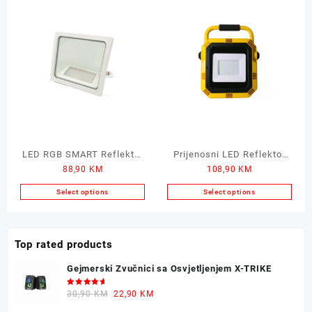
product
product
has
has
multiple
multiple
variants.
variants.
The
The
options
options
may
may
be
be
chosen
chosen
on
on
the
the
LED RGB SMART Reflektor
Prijenosni LED Reflektor
product
product
88,90
KM
108,90
KM
GREEN TECH 50W
GREEN TECH 30W
page
page
Select options
Select options
Top rated products
Gejmerski Zvučnici sa Osvjetljenjem X-TRIKE
Ocjenjeno
Original
Current
30,90
KM
22,90
KM
5.00
od 5
price
price